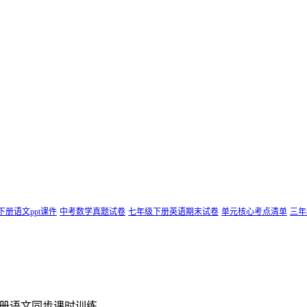
下册语文ppt课件
中考数学真题试卷
七年级下册英语期末试卷
单元核心考点清单
三年