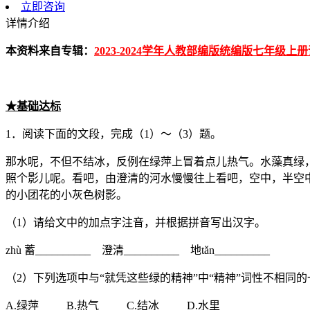
立即咨询
详情介绍
本资料来自专辑：
2023-2024学年人教部编版统编版七年级
★基础
达标
1．阅读下面的文段，完成（1）～（3）题。
那水呢，不但不结冰，反例在绿萍上冒着点儿热气。水藻真绿，
照个影儿呢。看吧，由澄清的河水慢慢往上看吧，空中，半空
的小团花的小灰色树影。
（1）请给文中的加点字注音，并根据拼音写出汉字。
zhù 蓄__________ 澄清__________ 地tǎn__________
（2）下列选项中与“就凭这些绿的精神”中“精神”词性不相同
A.绿萍 B.热气 C.结冰 D.水里