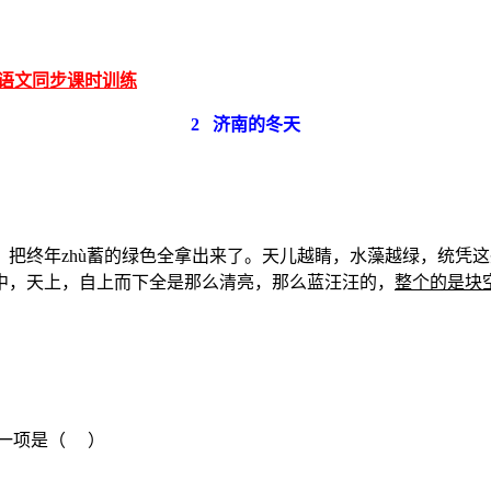
上册语文同步课时训练
2
济南的冬天
把终年zhù蓄的绿色全拿出来了。天儿越睛，水藻越绿，统凭
中，天上，自上而下全是那么清亮，那么蓝汪汪的，
整个的是块
的一项是（ ）