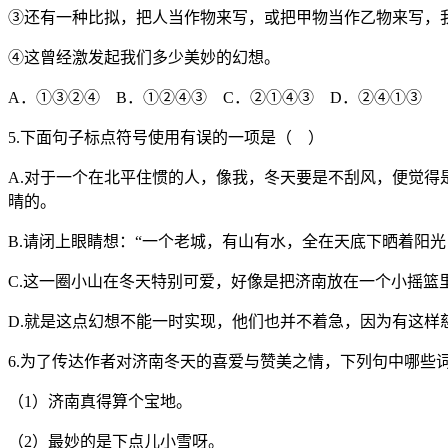
③还有一种比拟，把人当作物来写，或把甲物当作乙物来写，
④这曾经激发起我们多少美妙的幻想。
A．①③②④ B．①②④③ C．②①④③ D．②④①③
5.下面句子标点符号使用有误的一项是（ ）
A.对于一个在北平住惯的人，像我，冬天要是不刮风，便觉
晴的。
B.请闭上眼睛想：“一个老城，有山有水，全在天底下晒着阳
C.这一圈小山在冬天特别可爱，好像是把济南放在一个小摇篮
D.就是这点幻想不能一时实现，他们也并不着急，因为有这样
6.为了传达作者对济南冬天的喜爱与赞美之情，下列句中哪些
（1）济南真得算个宝地。
（2）最妙的是下点儿小雪呀。