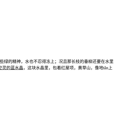
这些绿的精神，水也不忍得冻上；况且那长枝的垂柳还要在水里
空灵的蓝水晶
，这块水晶里，包着红屋项，黄草山，像地tǎn上