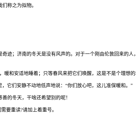
我们称之为拟物。
得是奇迹；济南的冬天是没有风声的。对于一个刚由伦敦回来的人
光，暖和安适地睡着；只等春风来把它们唤醒，这是不是个理想的
里，它们安静不动地低声地说：“你们放心吧，这儿准保暖和。”
慈善的冬天，干啥还希望别的呢！
词需要重读?请加上着重号。