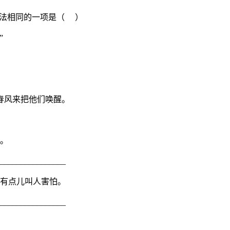
手法相同的一项是（ ）
”
春风来把他们唤醒。
地。
________________
反有点儿叫人害怕。
________________