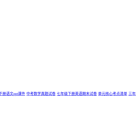
下册语文ppt课件
中考数学真题试卷
七年级下册英语期末试卷
单元核心考点清单
三年