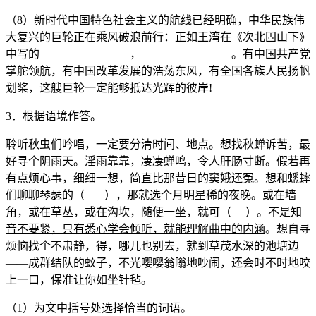
（8）新时代中国特色社会主义的航线已经明确，中华民族伟
大复兴的巨轮正在乘风破浪前行：正如王湾在《次北固山下》
中写的________________，________________。有中国共产党
掌舵领航，有中国改革发展的浩荡东风，有全国各族人民扬帆
划桨，这艘巨轮一定能够抵达光辉的彼岸!
3．根据语境作答。
聆听秋虫们吟唱，一定要分清时间、地点。想找秋蝉诉苦，最
好寻个阴雨天。淫雨靠靠，凄凄蝉鸣，令人肝肠寸断。假若再
有点烦心事，细细一想，简直比那昔日的窦娥还冤。想和蟋蟀
们聊聊琴瑟的（ ），那就选个月明星稀的夜晚。或在墙
角，或在草丛，或在沟坎，随便一坐，就可（ ）。
不是知
音不要紧，只有悉心学会倾听，就能理解曲中的内涵
。想自寻
烦恼找个不肃静，得，哪儿也别去，就到草茂水深的池塘边
——成群结队的蚊子，不光嘤嘤翁嗡地吵闹，还会时不时地咬
上一口，保准让你如坐针毡。
（1）为文中括号处选择恰当的词语。