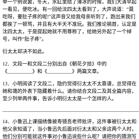
举一个例说罢，冬天，水缸里结了薄冰的时候，我们大清早起
一看见，便吃冰。有一回给沈四太太看到了，大声说道：“莫
吃呀，要肚子疼的呢!”这声音又给我母亲听到了，跑出来我们
都挨了一顿骂，并且有大半天不准玩。我们推论祸首，认定是
沈四太太，于是提起她就不用尊称了，给她另外起了一个绰
号，叫作“肚子疼”。
衍太太却决不如此。
12．文段一和文段二分别出自《朝花夕拾》中的
《__________》和《__________》两篇文章。
13．小明阅读了文段二，隐约觉得衍太太不太靠谱，总觉得在
她和蔼的外表下隐藏着什么。请你结合文段二及其全篇内容，
至少列举两件事，告诉小明衍太太是一个怎样的人。
_______________________________________________________
14．小鲁迅上课描绣像被寿镜吾老师批评，这件事被衍太太和
他父亲知道了，当小鲁迅先后面对衍太太和父亲这两个人时，
他们分别可能就这件事对小鲁迅说些什么呢？请把你的猜测写