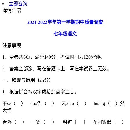
立即咨询
详情介绍
2021-2022
学年第一学期期中质量调查
七年级语文
注意事项
1．全卷共6页，满分140分，考试时间为120分钟。
2．答案全部涂、写在答题卡上，写在本试卷上无效。
一、积累与运用（
25
分）
1．根据拼音写汉字或给加点字注音。
干sè（ ） dǎo告（ ） 云xiāo（ ） huǎng（ ）然
大悟
着落（ ） 一霎（ ） 粗犷（ ） 花团锦簇（ ）