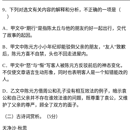
9．下列对选文有关内容的解释和分析，不正确的一项是（
）
A．甲文中“期行”是指陈太丘与他的朋友约好一起出行，交代
了故事的起因。
B．甲文中陈元方小小年纪却能驳倒父亲的朋友，“友人”致歉
后，陈元方喜不自禁，头也不回走进屋内。
C．甲文中“怒”与“惭”写客人被陈元方反驳前后的神态变化，
不仅使文章语言生动形象，同时也表明客人是一个知错能改的
人。
D．乙文中陈元方借周公和孔子没有相互效法的例子，暗示袁
公和自己父亲并不存在谁效法谁的问题，既尊重了袁公，又维
护了父亲的尊严，顾全了双方的面子。
（二）古诗词赏析。（5分）
天净沙·秋思