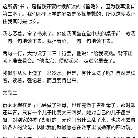
这所谓“书”，是指我开蒙时候所读的《鉴略》，因为我再没有
第二本了。我们那里上学的岁数是多拣单数的，所以这使我记
住我其时是七岁。
我忐忑着，拿了书来了。他使我同坐在堂中央的桌子前，教我
一句一句地读下去。我担着心，一句一句地读下去。
两句一行，大约读了二三十行罢，他说：“给我读熟。背不出
就不准去看会。”他说完，便站起来，走进房里去了。
我似乎从头上浇了一盆冷水。但是，有什么法子呢？自然是读
着，读着，强记着，而且要背出来。
文段二
衍太太现在是早已经做了祖母，也许竟做了曾祖母了；那时却
还年青，只有一个儿子比我大三四岁。她对自己的儿子虽然
狠，对别家的孩子却好的，无论闹出什么乱子来，也决不去告
诉各人的父母，因此我们就最愿意在她家里或她家的四近玩。