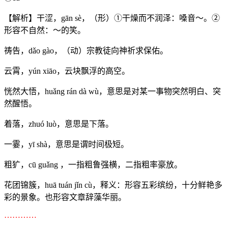
【解析】
干涩，gān sè，（形）①干燥而不润泽：嗓音～。②
形容不自然：～的笑。
祷告，dǎo gào，（动）宗教徒向神祈求保佑。
云霄，yún xiāo，云块飘浮的高空。
恍然大悟，huǎng rán dà wù，意思是对某一事物突然明白、突
然醒悟。
着落，zhuó luò，意思是下落。
一霎，yī shà，意思是谓时间极短。
粗犷，cū guǎng ，一指粗鲁强横，二指粗率豪放。
花团锦簇，huā tuán jǐn cù，释义：形容五彩缤纷，十分鲜艳多
彩的景象。也形容文章辞藻华丽。
…………