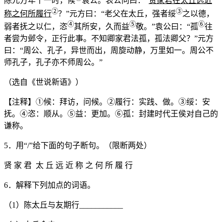
陈元方年十一时，候
袁公。表公问曰：“
贤家君在太丘远近
②
③
称之何所履行
？”元方曰：“老父在太丘，强者绥
之以德，
④
⑤
⑥
弱者抚之以仁，恣
其所安，久而益
敬。”袁公曰：“孤
往
者尝为邺令，正行此事。不知卿家君法孤，孤法卿父？”元方
曰：“周公、孔子，异世而出，周旋动静，万里如一。周公不
师孔子，孔子亦不师周公。”
（选自《世说新语》）
【注释】①候：拜访，问候。②履行：实践、做。③绥：安
抚。④恣：顺从。⑤益：更加。⑥孤：封建时代王侯对自己的
谦称。
5．用“/”给下面的句子断句。（限断两处）
贤 家 君 太 丘 远 近 称 之 何 所 履 行
6．解释下列加点的词语。
（1）陈太丘与友期行___________