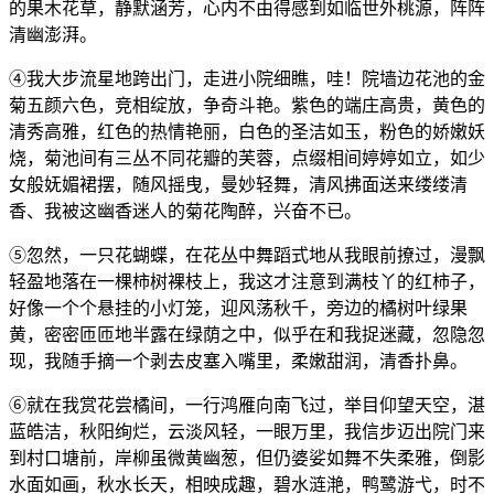
的果木花草，静默涵芳，心内不由得感到如临世外桃源，阵阵
清幽澎湃。
④我大步流星地跨出门，走进小院细瞧，哇！院墙边花池的金
菊五颜六色，竞相绽放，争奇斗艳。紫色的端庄高贵，黄色的
清秀高雅，红色的热情艳丽，白色的圣洁如玉，粉色的娇嫩妖
烧，菊池间有三丛不同花瓣的芙蓉，点缀相间婷婷如立，如少
女般妩媚裙摆，随风摇曳，曼妙轻舞，清风拂面送来缕缕清
香、我被这幽香迷人的菊花陶醉，兴奋不已。
⑤忽然，一只花蝴蝶，在花丛中舞蹈式地从我眼前撩过，漫飘
轻盈地落在一棵柿树裸枝上，我这才注意到满枝丫的红柿子，
好像一个个悬挂的小灯笼，迎风荡秋千，旁边的橘树叶绿果
黄，密密匝匝地半露在绿荫之中，似乎在和我捉迷藏，忽隐忽
现，我随手摘一个剥去皮塞入嘴里，柔嫩甜润，清香扑鼻。
⑥就在我赏花尝橘间，一行鸿雁向南飞过，举目仰望天空，湛
蓝皓洁，秋阳绚烂，云淡风轻，一眼万里，我信步迈出院门来
到村口塘前，岸柳虽微黄幽葱，但仍婆娑如舞不失柔雅，倒影
水面如画，秋水长天，相映成趣，碧水涟滟，鸭鹭游弋，时不