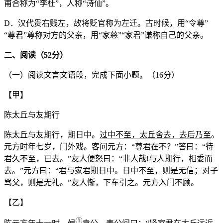
甫合称为“李杜”，人称“诗仙”。
D．汉代贵右贱左，故将贬官称为左迁。古时候，用“令尊”
“尊君”尊称对方的父亲，用“家慈”“家君”谦称自己的父亲。
二、阅读（
52
分）
（一）阅读文言文语段，完成下面小题。（16分）
【甲】
陈太丘与友期行
陈太丘与友期行，期日中。
过中不至，太丘舍去，去后乃至
。
元方时年七岁，门外戏。客问元方：“尊君在不？”答曰：“待
君久不至，已去。”友人便怒曰：“非人哉!与人期行，相委而
去。”元方曰：“君与家君期日中。日中不至，则是无信；对子
骂父，则是无礼。”友人惭，下车引之。元方入门不顾。
【乙】
①