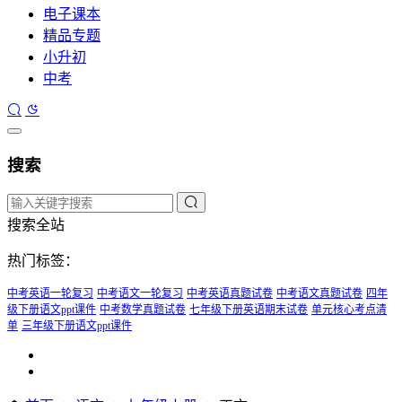
电子课本
精品专题
小升初
中考
搜索
搜索全站
热门标签：
中考英语一轮复习
中考语文一轮复习
中考英语真题试卷
中考语文真题试卷
四年
级下册语文ppt课件
中考数学真题试卷
七年级下册英语期末试卷
单元核心考点清
单
三年级下册语文ppt课件