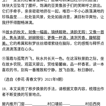
块块大豆坠弯了腰杆，饱满的豆荚像孩子们的笑眸呼之欲出。
它们手牵手，亲亲密密地挤在一起，唯恐一不小心跌落满地的
珍珠晶莹……处处皆风景，处处如画诗意，满目秋华爽怡，让
我抒怀得酣畅淋漓。
⑩
故乡的秋天，就像一幅画，锦绣靓艳，清韵无瑕；又像一首
诗，隽永清丽，娇婉脱俗；更像一杯酒，清冽芳香，馥郁甜
美。
它的希冀和秋梦丝丝缕缕萦绕在脑际，它的感慨与释怀点
点滴滴荡漾在心头。
⑪落霞与孤鹜齐飞，秋水共长天一色。在这深秋景韵之际，坐
在故乡农院，观蓝天碧云，赏桂菊馨幽，品一杯香茗，读一本
喜欢的书，别有一番雅致和宁静，放飞自我，秋日静好。
（选自《参花·青春文学》2021年9期）
18．本文采用了移步换景的手法，请根据文章内容，梳理出作
者不断变换的写景地点。
屋内推开门窗——________村口塘前——________村后西岗