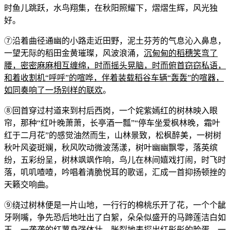
时鱼儿跳跃，水鸟翔集，在秋阳照耀下，熠熠生辉，风光独
好。
⑦沿着曲径通幽的小路走近田野，泥土芬芳的气息沁入鼻息，
一望无际的稻田金黄璀璨，风波浪涌，
沉甸甸的稻穗笑弯了
腰，密密麻麻相互缠绵，时而摇头晃脑，时而俯首窃窃私语，
和着收割机
“
呼呼
”
的喧哗，伴着装载稻谷车辆
“
轰轰
”
的喧器，
如同奏响了一场别样的联欢
。
⑧回首穿过村道来到村后西岗，一个姹紫嫣红的树林映入眼
帘，那种“红叶晚萧萧，长亭酒一瓢”“停车坐爱枫林晚，霜叶
红于二月花”的感觉油然而生，山林景致，松枫醉美，一树树
秋叶风姿斑斓，秋风吹动微波荡漾，树叶幽幽飘零，落英缤
纷，五彩纷呈，树林飒飒作响，鸟儿在林间嬉戏打闹，时飞时
落，叽叽喳喳，吟唱着清脆悦耳的歌谣，汇成一首抑扬顿挫的
天籁交响曲。
⑨绕过树林便是一片山地，一行行的棉桃乐开了花，一个个龇
牙咧嘴，争先恐后地吐出了白絮，朵朵似盛开的马蹄莲洁白如
玉，一垄垄的红薯身强体壮，胀裂地表探出红彤彤的脸蛋，一