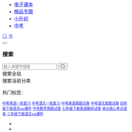
电子课本
精品专题
小升初
中考
搜索
搜索全站
搜索当前分类
热门标签：
中考英语一轮复习
中考语文一轮复习
中考英语真题试卷
中考语文真题试卷
四年
级下册语文ppt课件
中考数学真题试卷
七年级下册英语期末试卷
单元核心考点清
单
三年级下册语文ppt课件