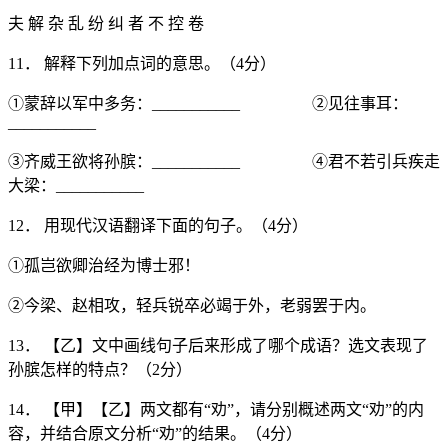
夫 解 杂 乱 纷 纠 者 不 控 卷
11． 解释下列加点词的意思。（4分）
①蒙辞以军中多务：___________ ②见往事耳：
___________
③齐威王欲将孙膑：___________ ④君不若引兵疾走
大梁：___________
12． 用现代汉语翻译下面的句子。（4分）
①孤岂欲卿治经为博士邪！
②今梁、赵相攻，轻兵锐卒必竭于外，老弱罢于内。
13． 【乙】文中画线句子后来形成了哪个成语？选文表现了
孙膑怎样的特点？（2分）
14． 【甲】【乙】两文都有“劝”，请分别概述两文“劝”的内
容，并结合原文分析“劝”的结果。（4分）