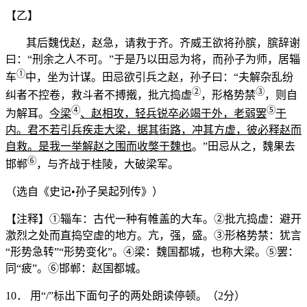
【乙】
ㅤㅤ其后魏伐赵，赵急，请救于齐。齐威王欲将孙膑，膑辞谢
曰：“刑余之人不可。”于是乃以田忌为将，而孙子为师，居辎
①
车
中，坐为计谋。田忌欲引兵之赵，孙子曰：“夫解杂乱纷
②
③
纠者不控卷，救斗者不搏撠，批亢捣虚
，形格势禁
，则自
④
⑤
为解耳。
今梁
、赵相攻，轻兵锐卒必竭于外，老弱罢
于
内。君不若引兵疾走大梁，据其街路，冲其方虚，彼必释赵而
自救。是我一举解赵之围而收獘于魏也
。”田忌从之，魏果去
⑥
邯郸
，与齐战于桂陵，大破梁军。
（选自《史记•孙子吴起列传》）
【注释】①辎车：古代一种有帷盖的大车。②批亢捣虚：避开
激烈之处而直捣空虚的地方。亢，强，盛。③形格势禁：犹言
“形势急转”“形势变化”。④梁：魏国都城，也称大梁。⑤罢：
同“疲”。⑥邯郸：赵国都城。
10． 用“/”标出下面句子的两处朗读停顿。（2分）