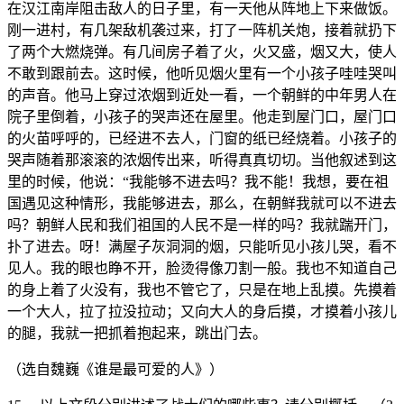
在汉江南岸阻击敌人的日子里，有一天他从阵地上下来做饭。
刚一进村，有几架敌机袭过来，打了一阵机关炮，接着就扔下
了两个大燃烧弹。有几间房子着了火，火又盛，烟又大，使人
不敢到跟前去。这时候，他听见烟火里有一个小孩子哇哇哭叫
的声音。他马上穿过浓烟到近处一看，一个朝鲜的中年男人在
院子里倒着，小孩子的哭声还在屋里。他走到屋门口，屋门口
的火苗呼呼的，已经进不去人，门窗的纸已经烧着。小孩子的
哭声随着那滚滚的浓烟传出来，听得真真切切。当他叙述到这
里的时候，他说：“我能够不进去吗？我不能！我想，要在祖
国遇见这种情形，我能够进去，那么，在朝鲜我就可以不进去
吗？朝鲜人民和我们祖国的人民不是一样的吗？我就踹开门，
扑了进去。呀！满屋子灰洞洞的烟，只能听见小孩儿哭，看不
见人。我的眼也睁不开，脸烫得像刀割一般。我也不知道自己
的身上着了火没有，我也不管它了，只是在地上乱摸。先摸着
一个大人，拉了拉没拉动；又向大人的身后摸，才摸着小孩儿
的腿，我就一把抓着抱起来，跳出门去。
（选自魏巍《谁是最可爱的人》）