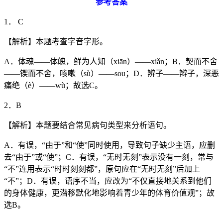
参考答案
1． C
【解析】本题考查字音字形。
A．体魂——体魄，鲜为人知（xiān）——xiǎn；B．契而不舍
——锲而不舍，咳嗽（sù）——sou；D．辨子——辫子，深恶
痛绝（è）——wù；故选C。
2．B
【解析】本题要结合常见病句类型来分析语句。
A．有误，“由于”和“使”同时使用，导致句子缺少主语，应删
去“由于”或“使”；C．有误，“无时无刻”表示没有一刻，常与
“不”连用表示“时时刻刻都”，原句应在“无时无刻”后加上
“不”；D．有误，语序不当，应改为“不仅直接地关系到他们
的身体健康，更潜移默化地影响着青少年的体育价值观”；故
选B。
…………