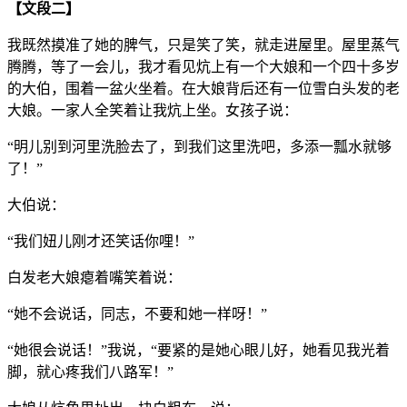
【文段二】
我既然摸准了她的脾气，只是笑了笑，就走进屋里。屋里蒸气
腾腾，等了一会儿，我才看见炕上有一个大娘和一个四十多岁
的大伯，围着一盆火坐着。在大娘背后还有一位雪白头发的老
大娘。一家人全笑着让我炕上坐。女孩子说：
“明儿别到河里洗脸去了，到我们这里洗吧，多添一瓢水就够
了！”
大伯说：
“我们妞儿刚才还笑话你哩！”
白发老大娘瘪着嘴笑着说：
“她不会说话，同志，不要和她一样呀！”
“她很会说话！”我说，“要紧的是她心眼儿好，她看见我光着
脚，就心疼我们八路军！”