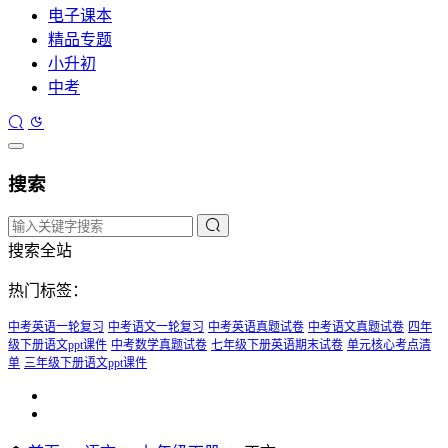
电子课本
精品专题
小升初
中考
搜索
搜索全站
热门标签：
中考英语一轮复习
中考语文一轮复习
中考英语真题试卷
中考语文真题试卷
四年
级下册语文ppt课件
中考数学真题试卷
七年级下册英语期末试卷
单元核心考点清
单
三年级下册语文ppt课件