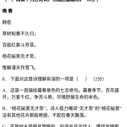
晚 春
韩愈
草树知春不久归，
百般红紫斗芳菲。
杨花榆荚无才思，
惟解漫天作雪飞。
8． 下面对这首诗理解有误的一项是（ ） （2分）
A．这是一首描绘暮春景色的七言绝句。暮春季节，百花盛
开，万紫千红，争芳斗艳，尽情舒展生命的本色。
B．“杨花榆荚无才思”，诗人极力嘲讽“无才思”的“杨花榆荚”
没有其他花卉那般艳丽，不配在春天飘落。
C．花草树木是颇具慧眼的，知道岁月不饶人，懂得发愤图