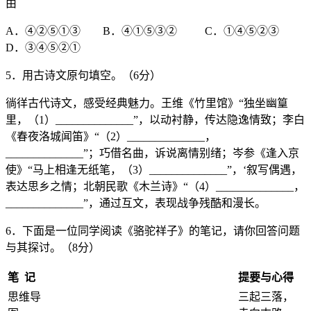
由
A．④②⑤①③ B．④①⑤③② C．①④⑤②③
D．③④⑤②①
5．用古诗文原句填空。（6分）
徜徉古代诗文，感受经典魅力。王维《竹里馆》“独坐幽篁
里，（1）______________”，以动衬静，传达隐逸情致；李白
《春夜洛城闻笛》“（2）______________，
______________”；巧借名曲，诉说离情别绪；岑参《逢入京
使》“马上相逢无纸笔，（3）______________”，‘叙写偶遇，
表达思乡之情；北朝民歌《木兰诗》“（4）______________，
______________”，通过互文，表现战争残酷和漫长。
6．下面是一位同学阅读《骆驼祥子》的笔记，请你回答问题
与其探讨。（8分）
笔 记
提要与心得
思维导
三起三落，