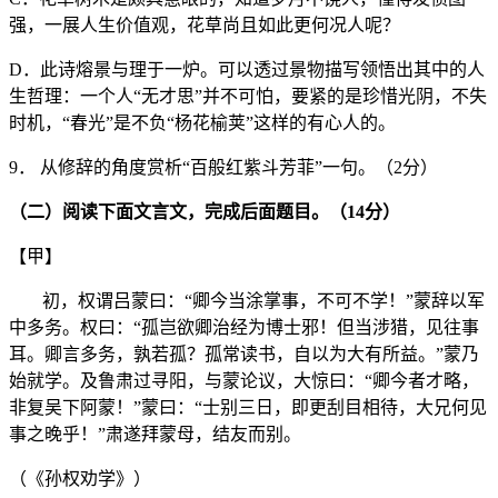
强，一展人生价值观，花草尚且如此更何况人呢？
D．此诗熔景与理于一炉。可以透过景物描写领悟出其中的人
生哲理：一个人“无才思”并不可怕，要紧的是珍惜光阴，不失
时机，“春光”是不负“杨花榆荚”这样的有心人的。
9． 从修辞的角度赏析“百般红紫斗芳菲”一句。（2分）
（二）阅读下面文言文，完成后面题目。（14分）
【甲】
ㅤㅤ初，权谓吕蒙曰：“卿今当涂掌事，不可不学！”蒙辞以军
中多务。权曰：“孤岂欲卿治经为博士邪！但当涉猎，见往事
耳。卿言多务，孰若孤？孤常读书，自以为大有所益。”蒙乃
始就学。及鲁肃过寻阳，与蒙论议，大惊曰：“卿今者才略，
非复吴下阿蒙！”蒙曰：“士别三日，即更刮目相待，大兄何见
事之晚乎！”肃遂拜蒙母，结友而别。
（《孙权劝学》）