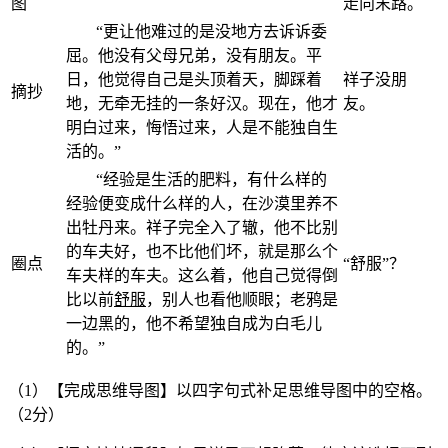
图
走向末路。
ㅤㅤ“更让他难过的是没地方去诉诉委
屈。他没有父母兄弟，没有朋友。平
日，他觉得自己是头顶着天，脚踩着
祥子没朋
摘抄
地，无牵无挂的一条好汉。现在，他才
友。
明白过来，悔悟过来，人是不能独自生
活的。”
ㅤㅤ“经验是生活的肥料，有什么样的
经验便变成什么样的人，在沙漠里养不
出牡丹来。祥子完全入了辙，他不比别
的车夫好，也不比他们坏，就是那么个
圈点
“舒服”？
车夫样的车夫。这么着，他自己觉得倒
比以前
舒服
，别人也看他顺眼；老鸦是
一边黑的，他不希望独自成为白毛儿
的。”
（1）【完成思维导图】以四字句式补足思维导图中的空格。
（2分）