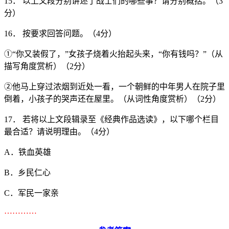
15． 以上文段分别讲述了战士们的哪些事？请分别概括。（3
分）
16． 按要求回答问题。（4分）
①“你又装假了，”女孩子烧着火抬起头来，“你有钱吗？”（从
描写角度赏析）（2分）
②他马上穿过浓烟到近处一看，一个朝鲜的中年男人在院子里
倒着，小孩子的哭声还在屋里。（从词性角度赏析）（2分）
17． 若将以上文段辑录至《经典作品选读》，以下哪个栏目
最合适？请说明理由。（4分）
A．铁血英雄
B．乡民仁心
C．军民一家亲
…………