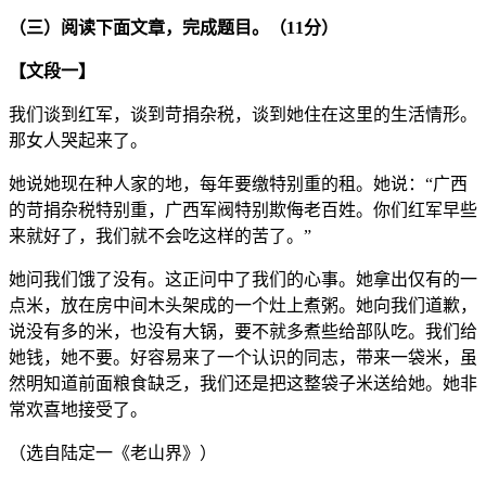
（三）阅读下面文章，完成题目。（11分）
【文段一】
我们谈到红军，谈到苛捐杂税，谈到她住在这里的生活情形。
那女人哭起来了。
她说她现在种人家的地，每年要缴特别重的租。她说：“广西
的苛捐杂税特别重，广西军阀特别欺侮老百姓。你们红军早些
来就好了，我们就不会吃这样的苦了。”
她问我们饿了没有。这正问中了我们的心事。她拿出仅有的一
点米，放在房中间木头架成的一个灶上煮粥。她向我们道歉，
说没有多的米，也没有大锅，要不就多煮些给部队吃。我们给
她钱，她不要。好容易来了一个认识的同志，带来一袋米，虽
然明知道前面粮食缺乏，我们还是把这整袋子米送给她。她非
常欢喜地接受了。
（选自陆定一《老山界》）