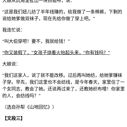
大娘从炕角里扯出一块白粗布，说：
“这是我们妞儿纺了半年线赚的，给我做了一条棉裤，下剩的
说给她爹做双袜子，现在先给你做了穿上吧。”
我连忙说：
“叫大伯穿吧！要不，我就给钱！”
“你又装假了，”女孩子烧着火抬起头来，“你有钱吗？”
大娘说：
“我们这家人，说了就不能改移。过后再叫她纺，给她爹赚袜
子穿。早先，我们这里也不会纺线，是今年春天，家里住了一
个女同志，教会了她。还说再过来了，还教她织布哩！你家里
的人，会纺线吗？”
（选自孙犁《山地回忆》）
【文段三】