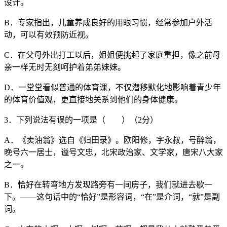
设计。
B．专家指出，儿童养成良好的用眼习惯，经常参加户外活
动，可以有效预防近视。
C．在父母外出打工以后，姐姐便挑起了家庭重担，像之前母
亲一样无时无刻呵护着弟弟妹妹。
D．一堂堂看似普通的体育课，不仅潜移默化地影响着青少年
的体育价值观，更直接地关系到他们的身体健康。
3．下列说法有误的一项是（ ）（2分）
A．《卖油翁》选自《归田录》。欧阳修，字永叔，号醉翁，
晚号六一居士，谥号文忠，北宋政治家、文学家，唐宋八大家
之一。
B．恰好在转弯地方发现路旁有一间房子，我们就进去歇一
下。——这句话中的“恰好”是形容词，“在”是介词，“就”是副
词。