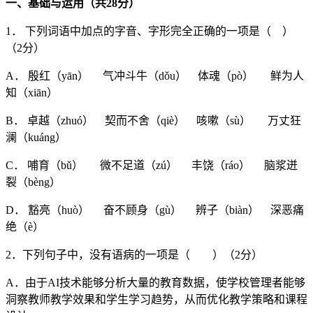
一、基础与运用（共
28
分）
1． 下列词语中加点的字音、字形完全正确的一项是（ ）
（2分）
A． 殷红（yān） 气冲斗牛（dǒu） 体魂（pò） 鲜为人
知（xiān）
B． 卓越（zhuó） 契而不舍（qiè） 咳嗽（sù） 万丈狂
澜（kuáng）
C． 哺育（bǔ） 微不足道（zú） 丰饶（ráo） 脑浆迸
裂（bèng）
D． 豁亮（huò） 奋不顾身（gù） 辨子（biàn） 深恶痛
绝（è）
2．下列句子中，没有语病的一项是（ ）（2分）
A．由于AI技术能够分析大量的教育数据，使学校管理者能够
洞察教师教学效果和学生学习趋势，从而优化教学策略和课程