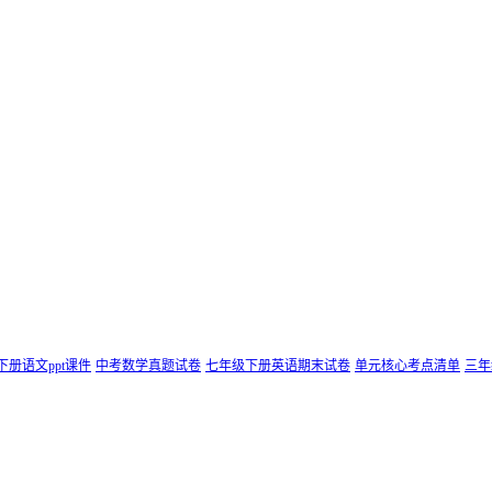
下册语文ppt课件
中考数学真题试卷
七年级下册英语期末试卷
单元核心考点清单
三年