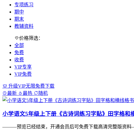
专项练习
期中
期末
教辅资料
价格筛选：
全部
免费
收费
VIP专享
VIP免费
升级VIP无限免费下载
最新
最热
随机
小学语文5年级上下册《古诗词练习字贴》田字格和
———预览已经结束，开通会员后可免费下载高清完整版资料