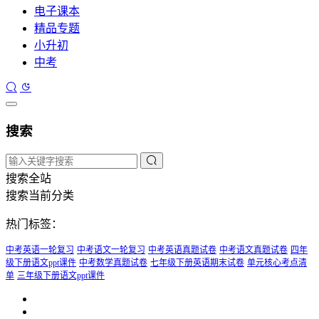
电子课本
精品专题
小升初
中考
搜索
搜索全站
搜索当前分类
热门标签：
中考英语一轮复习
中考语文一轮复习
中考英语真题试卷
中考语文真题试卷
四年
级下册语文ppt课件
中考数学真题试卷
七年级下册英语期末试卷
单元核心考点清
单
三年级下册语文ppt课件