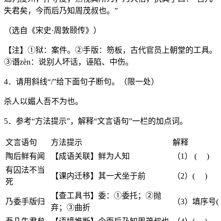
失君矣，今而后乃知周茂叔也。”
（选自《宋史·周敦颐传》）
【注】①狱：案件。②手版：笏板，古代官员上朝堂的工具。
③谮zèn：说别人坏话，诬陷、中伤。
4．请用斜线“/”给下面句子断句。（限一处）
杀人以媚人吾不为也。
5．参考“方法提示”，解释“文言语句”一栏的加点词。
文言语句
方法提示
解释
陶后鲜有闻
【成语关联】鲜为人知
（1） ( )
有囚法不当
【课内迁移】其一犬坐于前
（2）( )
死
【查工具书】委：①委托；②抛
乃委手版归
（3）填序号(
弃；③曲折