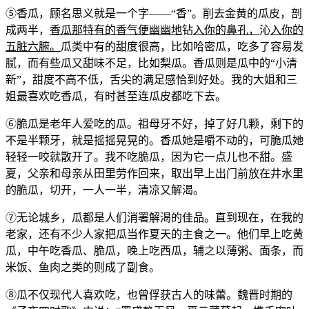
⑤香瓜，顾名思义就是一个字——“香”。削去金黄的瓜皮，剖
成两半，
香瓜那特有的香气便幽幽地
钻
入你的鼻孔，
沁
入你的
五脏六腑。
瓜类中有的甜度很高，比如哈密瓜，吃多了容易发
腻，而有些瓜又甜味不足，比如梨瓜。香瓜则是瓜中的“小清
新”，甜度不高不低，舌尖的满足感恰到好处。我的大姐和三
姐最喜欢吃香瓜，有时甚至连瓜皮都吃下去。
⑥脆瓜是老年人爱吃的瓜。祖母牙不好，掉了好几颗，剩下的
不是半颗牙，就是摇摇晃晃的。香瓜她是嚼不动的，可脆瓜她
轻轻一咬就散开了。我不吃脆瓜，因为它一点儿也不甜。盛
夏，父亲和母亲从田里劳作回来，取出早上出门前放在井水里
的脆瓜，切开，一人一半，清凉又解渴。
⑦无论城乡，瓜都是人们消署解渴的佳品。直到现在，在我的
老家，还有不少人家把瓜当作夏天的主食之一。他们早上吃黄
瓜，中午吃香瓜、脆瓜，晚上吃西瓜，辅之以薄粥、面条，而
米饭、鱼肉之类的则成了副食。
⑧瓜不仅现代人喜欢吃，也曾俘获古人的味蕾。魏晋时期的