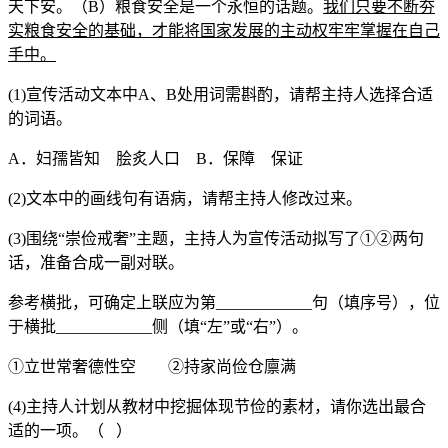
天下安。（B）粮食安全是一个永恒的话题。
我们只要不断夯
实粮食安全的基础，才能将国家发展的主动权牢牢掌握在自己
手中。
(1)宣传活动文本中A、B处用词需斟酌，请帮主持人选择合适
的词语。
A．妇孺皆知 脍炙人口 B．保障 保证
(2)文本中的画线句有语病，请帮主持人修改过来。
(3)围绕“崇俭戒奢”主题，主持人为宣传活动拟写了①②两句
话，准备合成一副对联。
参考横批，可确定上联应为第____________句（填序号），位
于横批____________侧（填“左”或“右”）。
①立世常奢德性空 ②持家尚俭仓廪满
(4)主持人计划从教材中挖掘体现节俭的素材，请你选出最合
适的一项。（ ）