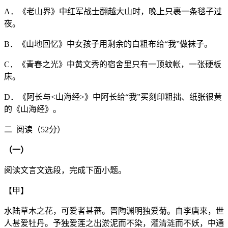
A．《老山界》中红军战士翻越大山时，晚上只裹一条毯子过
夜。
B．《山地回忆》中女孩子用剩余的白粗布给“我”做袜子。
C．《青春之光》中黄文秀的宿舍里只有一顶蚊帐，一张硬板
床。
D．《阿长与<山海经>》中阿长给“我”买刻印粗拙、纸张很黄
的《山海经》。
二 阅读（52分）
（一）
阅读文言文选段，完成下面小题。
【甲】
水陆草木之花，可爱者甚蕃。晋陶渊明独爱菊。自李唐来，世
人甚爱牡丹。予独爱莲之出淤泥而不染，濯清涟而不妖，中通