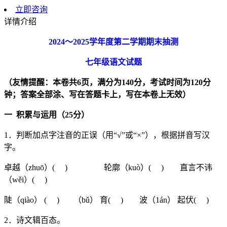
立即咨询
详情介绍
2024
～
2025
学年度第二学期期末抽测
七年级语文试题
（友情提醒：本卷共
6
页，满分为
140
分，考试时间为
120
分
钟；答案全部涂、写在答题卡上，写在本卷上无效）
一
积累与运用（
25
分）
1．判断加点字注音的正误（用“√”或“×”），根据拼音写汉
字。
卓越（zhuō）( ) 轮廓（kuò）( ) 直言不讳
（wěi）( )
陡（qiào） ( ) （bǔ） 育( ) 波（1án） 起伏( )
2．诗文辑百态。