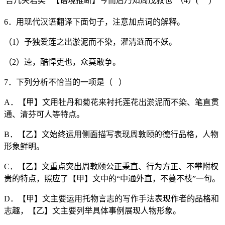
吾几失君矣
【语境推断】今而后乃知周茂叔也
（4）( )
6．用现代汉语翻译下面句子，注意加点词的解释。
（1）予独爱莲之出淤泥而不染，濯清涟而不妖。
（2）逵，酷悍吏也，众莫敢争。
7．下列分析不恰当的一项是（ ）
A．【甲】文用牡丹和菊花来衬托莲花出淤泥而不染、笔直贯
通、清芬可人等特点。
B．【乙】文始终运用侧面描写表现周敦颐的德行品格，人物
形象鲜明。
C．【乙】文重点突出周敦颐公正秉直、行为方正、不攀附权
贵的特点，照应了【甲】文中的“中通外直，不蔓不枝”一句。
D．【甲】文主要运用托物言志的写作手法表现作者的品格和
志趣，【乙】文主要列举具体事例展现人物形象。