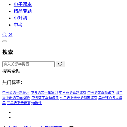
电子课本
精品专题
小升初
中考
搜索
搜索全站
热门标签：
中考英语一轮复习
中考语文一轮复习
中考英语真题试卷
中考语文真题试卷
四年
级下册语文ppt课件
中考数学真题试卷
七年级下册英语期末试卷
单元核心考点清
单
三年级下册语文ppt课件