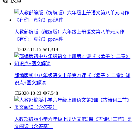
热门文章
人教部编版（统编版）六年级上册语文第八单元习作
《有你，真好》ppt课件
2022-11-15
1,319
部编版初中八年级语文上册第21课《〈孟子 〉二章》知
识点+图文解读
2020-10-23
7,548
人教部编版小学六年级上册语文第3课《古诗词三首》类
文阅读（含答案）