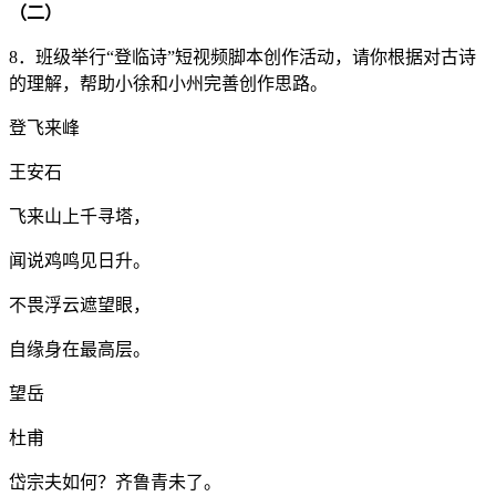
（二）
8．班级举行“登临诗”短视频脚本创作活动，请你根据对古诗
的理解，帮助小徐和小州完善创作思路。
登飞来峰
王安石
飞来山上千寻塔，
闻说鸡鸣见日升。
不畏浮云遮望眼，
自缘身在最高层。
望岳
杜甫
岱宗夫如何？齐鲁青未了。