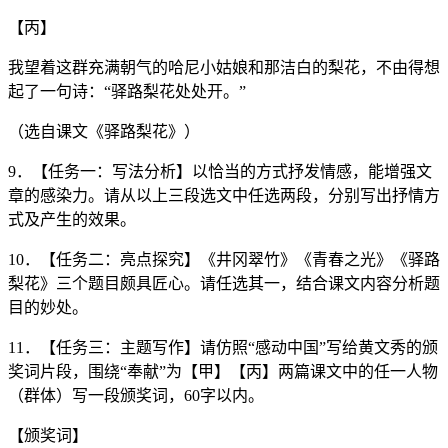
【丙】
我望着这群充满朝气的哈尼小姑娘和那洁白的梨花，不由得想
起了一句诗：“驿路梨花处处开。”
（选自课文《驿路梨花》）
9．【任务一：写法分析】以恰当的方式抒发情感，能增强文
章的感染力。请从以上三段选文中任选两段，分别写出抒情方
式及产生的效果。
10．【任务二：亮点探究】《井冈翠竹》《青春之光》《驿路
梨花》三个题目颇具匠心。请任选其一，结合课文内容分析题
目的妙处。
11．【任务三：主题写作】请仿照“感动中国”写给黄文秀的颁
奖词片段，围绕“奉献”为【甲】【丙】两篇课文中的任一人物
（群体）写一段颁奖词，60字以内。
【颁奖词】