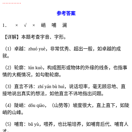
…………
参考答案
1． × √ × 峭 哺 澜
【详解】本题考查字音、字形。
（1）卓越：zhuó yuè，非常优秀、超出一般，如卓越的成
就。
（2）轮廓：lún kuò，构成图形或物体的外缘的线条，也指事
情的大概情况，如勾勒轮廓。
（3）直言不讳：zhí yán bù huì，说话坦率，毫无顾忌地、直
接地说出真实的想法，如他直言不讳地指出问题。
（4）陡峭：dǒu qiào，（山势等）坡度很大，直上直下，如陡
峭的山峰。
（5）哺育：bǔ yù，喂养，也比喻培养，如哺育后代、哺育人
才。