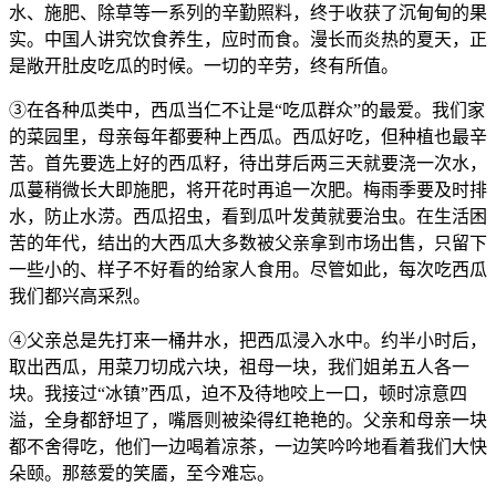
水、施肥、除草等一系列的辛勤照料，终于收获了沉甸甸的果
实。中国人讲究饮食养生，应时而食。漫长而炎热的夏天，正
是敞开肚皮吃瓜的时候。一切的辛劳，终有所值。
③在各种瓜类中，西瓜当仁不让是“吃瓜群众”的最爱。我们家
的菜园里，母亲每年都要种上西瓜。西瓜好吃，但种植也最辛
苦。首先要选上好的西瓜籽，待出芽后两三天就要浇一次水，
瓜蔓稍微长大即施肥，将开花时再追一次肥。梅雨季要及时排
水，防止水涝。西瓜招虫，看到瓜叶发黄就要治虫。在生活困
苦的年代，结出的大西瓜大多数被父亲拿到市场出售，只留下
一些小的、样子不好看的给家人食用。尽管如此，每次吃西瓜
我们都兴高采烈。
④父亲总是先打来一桶井水，把西瓜浸入水中。约半小时后，
取出西瓜，用菜刀切成六块，祖母一块，我们姐弟五人各一
块。我接过“冰镇”西瓜，迫不及待地咬上一口，顿时凉意四
溢，全身都舒坦了，嘴唇则被染得红艳艳的。父亲和母亲一块
都不舍得吃，他们一边喝着凉茶，一边笑吟吟地看着我们大快
朵颐。那慈爱的笑靥，至今难忘。