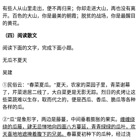
有些人从山里走出，便不再归来；你却走进大山，再也没有离
开。百色的大山，你是最美的朝霞；脱贫的战场，你是最醒目
的黄花。
（四）阅读散文
阅读下面的文字，完成下面小题。
无瓜不夏天
吴建
①民俗云：“春菜夏瓜。”夏天，农家的菜园子里，青菜谢幕
了，芹菜退居二线了，大白菜更是无影无踪。烈日的炙烤让这
些菜蔬难以生存，取而代之的，便是西瓜、香瓜、脆瓜等各种
各样的瓜。
②“瓜”是象形字，两边是藤蔓，中间垂着膨胀的果实。
缠缠绕
绕的瓜藤，肆无忌惮地向四面八方蔓延，青青绿绿的瓜叶，欢
天喜地地遮掩着腹下的兄弟。
春暮夏初种下的瓜种，经过浇