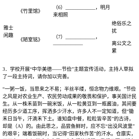
（6）____________，明月
《竹里馆》
来相照
绝俗乐之
雅士
扰
闲趣
（7）____________，
《陋室铭》
____________
离公文之
累
3．学校开展“中华美德——节俭”主题宣传活动，主持人草拟
了一段主持词，请你加以完善。
“一粥一饭，当思来之不易；半丝半缕，恒念物力维艰。”节俭
之风是对农业生产、农民劳动成果的敬畏和保护，事关国计民
生。从一株禾苗到一碗米饭，从一粒黄豆到一瓶酱油，其间要
经历多少道工序，挥洒多少汗水，许多人不一定知道，但“锄
禾日当午，汗滴禾下土。谁知盘中餐，粒粒皆辛苦”的古诗，
却是（A）的。由此思之，品尝鱼鲜时，应不忘“出没风波里”
的艰辛；端着饭碗时，当记得“田家秋作苦”的汗水。仓廪实，