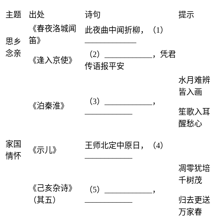
主题
出处
诗句
提示
《春夜洛城闻
此夜曲中闻折柳，（1）
_____________
笛》
思乡
念亲
（2）____________，凭君
《逢入京使》
传语报平安
水月难辨
皆入画
（3）____________，
《泊秦淮》
____________
笙歌入耳
醒愁心
家国
王师北定中原日，（4）
《示儿》
____________
情怀
凋零犹培
千树茂
《己亥杂诗》
（5）____________，
____________
（其五）
归去更送
万家春