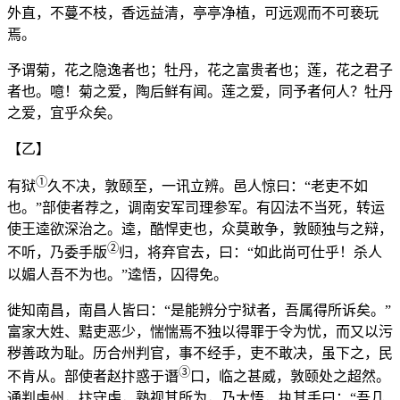
外直，不蔓不枝，香远益清，亭亭净植，可远观而不可亵玩
焉。
予谓菊，花之隐逸者也；牡丹，花之富贵者也；莲，花之君子
者也。噫！菊之爱，陶后鲜有闻。莲之爱，同予者何人？牡丹
之爱，宜乎众矣。
【乙】
①
有狱
久不决，敦颐至，一讯立辨。邑人惊曰：“老吏不如
也。”部使者荐之，调南安军司理参军。有囚法不当死，转运
使王逵欲深治之。逵，酷悍吏也，众莫敢争，敦颐独与之辩，
②
不听，乃委手版
归，将弃官去，曰：“如此尚可仕乎！杀人
以媚人吾不为也。”逵悟，囚得免。
徙知南昌，南昌人皆曰：“是能辨分宁狱者，吾属得所诉矣。”
富家大姓、黠吏恶少，惴惴焉不独以得罪于令为忧，而又以污
秽善政为耻。历合州判官，事不经手，吏不敢决，虽下之，民
③
不肯从。部使者赵抃惑于谮
口，临之甚威，敦颐处之超然。
通判虔州，抃守虔，熟视其所为，乃大悟，执其手曰：“吾几