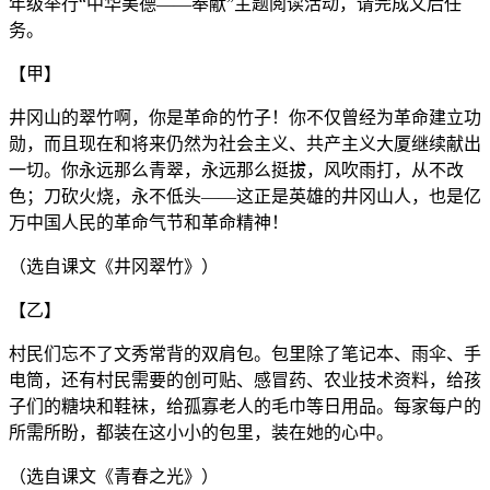
年级举行“中华美德——奉献”主题阅读活动，请完成文后任
务。
【甲】
井冈山的翠竹啊，你是革命的竹子！你不仅曾经为革命建立功
勋，而且现在和将来仍然为社会主义、共产主义大厦继续献出
一切。你永远那么青翠，永远那么挺拔，风吹雨打，从不改
色；刀砍火烧，永不低头——这正是英雄的井冈山人，也是亿
万中国人民的革命气节和革命精神！
（选自课文《井冈翠竹》）
【乙】
村民们忘不了文秀常背的双肩包。包里除了笔记本、雨伞、手
电筒，还有村民需要的创可贴、感冒药、农业技术资料，给孩
子们的糖块和鞋袜，给孤寡老人的毛巾等日用品。每家每户的
所需所盼，都装在这小小的包里，装在她的心中。
（选自课文《青春之光》）