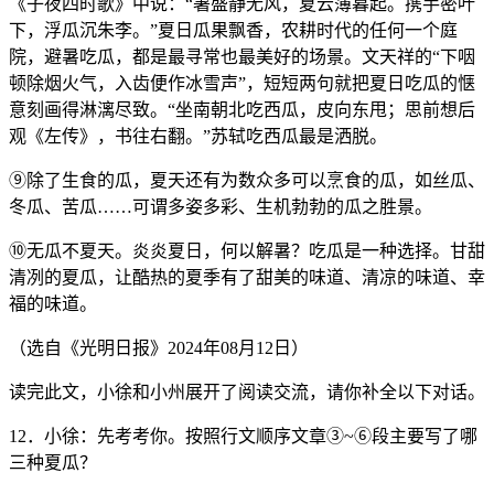
《子夜四时歌》中说：“署盛静无风，夏云薄暮起。携手密叶
下，浮瓜沉朱李。”夏日瓜果飘香，农耕时代的任何一个庭
院，避暑吃瓜，都是最寻常也最美好的场景。文天祥的“下咽
顿除烟火气，入齿便作冰雪声”，短短两句就把夏日吃瓜的惬
意刻画得淋漓尽致。“坐南朝北吃西瓜，皮向东甩；思前想后
观《左传》，书往右翻。”苏轼吃西瓜最是洒脱。
⑨除了生食的瓜，夏天还有为数众多可以烹食的瓜，如丝瓜、
冬瓜、苦瓜……可谓多姿多彩、生机勃勃的瓜之胜景。
⑩无瓜不夏天。炎炎夏日，何以解暑？吃瓜是一种选择。甘甜
清冽的夏瓜，让酷热的夏季有了甜美的味道、清凉的味道、幸
福的味道。
（选自《光明日报》2024年08月12日）
读完此文，小徐和小州展开了阅读交流，请你补全以下对话。
12．小徐：先考考你。按照行文顺序文章③~⑥段主要写了哪
三种夏瓜？