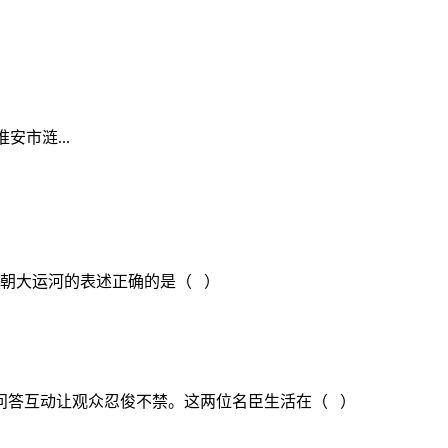
安市涟...
隋朝大运河的表述正确的是（ ）
的问答互动让观众忍俊不禁。这两位名臣生活在（ ）