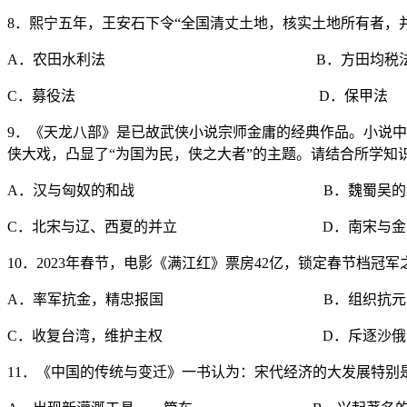
8．熙宁五年，王安石下令“全国清丈土地，核实土地所有者，
A．农田水利法 B．方田均税
C．募役法 D．保甲法
9．《天龙八部》是已故武侠小说宗师金庸的经典作品。小说
侠大戏，凸显了“为国为民，侠之大者”的主题。请结合所学知
A．汉与匈奴的和战 B．魏蜀吴的
C．北宋与辽、西夏的并立 D．南宋与金
10．2023年春节，电影《满江红》票房42亿，锁定春节档
A．率军抗金，精忠报国 B．组织抗元，
C．收复台湾，维护主权 D．斥逐沙俄，
11．《中国的传统与变迁》一书认为：宋代经济的大发展特别