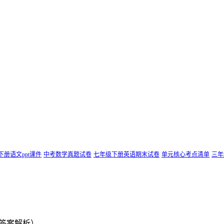
下册语文ppt课件
中考数学真题试卷
七年级下册英语期末试卷
单元核心考点清单
三年