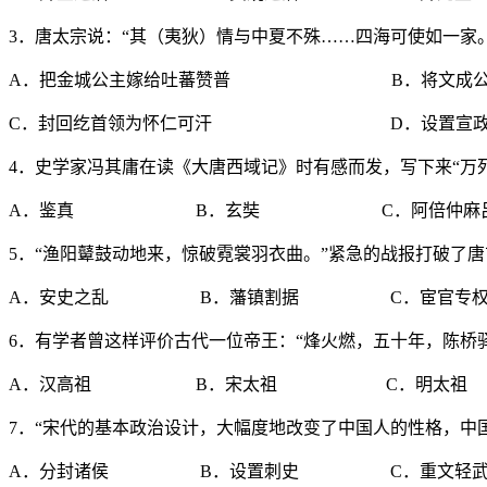
3．唐太宗说：“其（夷狄）情与中夏不殊……四海可使如一家
A．把金城公主嫁给吐蕃赞普 B．将文成公主
C．封回纥首领为怀仁可汗 D．设置宣政院
4．史学家冯其庸在读《大唐西域记》时有感而发，写下来“万
A．鉴真 B．玄奘 C．阿倍仲麻吕
5．“渔阳鼙鼓动地来，惊破霓裳羽衣曲。”紧急的战报打破了
A．安史之乱 B．藩镇割据 C．宦官专
6．有学者曾这样评价古代一位帝王：“烽火燃，五十年，陈桥
A．汉高祖 B．宋太祖 C．明太祖
7．“宋代的基本政治设计，大幅度地改变了中国人的性格，中
A．分封诸侯 B．设置刺史 C．重文轻