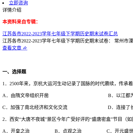
立即咨询
详情介绍
本资料来自专辑：
江苏各市2022-2023学年七年级下学期历史期末试卷汇总
江苏各市2022-2023学年七年级下学期历史期末试卷： 常州市溧
查看文章
一、选择题
1．2500年来，京杭大运河生动记录了国脉的时代赓续，传
A．由隋文帝组织开凿 B．以江都为
C．加强了南北经济和文化交流 D．连接了长江
2．西安“大唐不夜城”景区今年广受好评的“盛唐密盒”节目（
A．开皇之治 B．贞观之治 C．开元盛