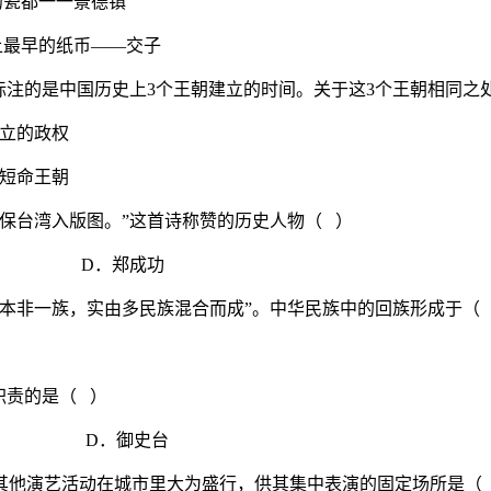
都一一景德镇
最早的纸币——交子
上标注的是中国历史上3个王朝建立的时间。关于这3个王朝相同之
立的政权
短命王朝
确保台湾入版图。”这首诗称赞的历史人物（ ）
 D．郑成功
自始本非一族，实由多民族混合而成”。中华民族中的回族形成于（
职责的是（ ）
 D．御史台
及其他演艺活动在城市里大为盛行，供其集中表演的固定场所是（