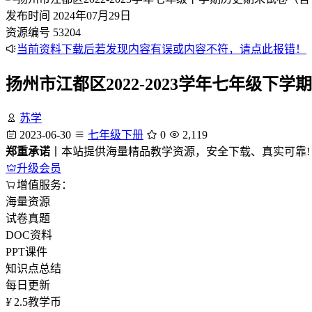
发布时间
2024年07月29日
资源编号
53204
当前资料下载后若发现内容有误或内容不符，请点此报错！
扬州市江都区2022-2023学年七年级下
苏学
2023-06-30
七年级下册
0
2,119
郑重承诺
丨本站提供海量精品教学资源，安全下载、真实可靠!
升级会员
增值服务：
海量资源
试卷真题
DOC资料
PPT课件
知识点总结
每日更新
¥
2.5
教学币