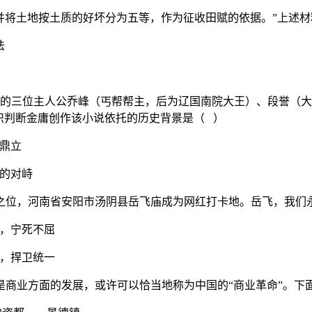
并将土地按土质的好坏分为五等，作为征收田赋的依据。”上述材
法
中的三位主人公乔峰（丐帮帮主，后为辽国南院大王）、段誉（
识判断金庸创作该小说依托的历史背景是（ ）
鼎立
的对峙
冠军之位，河南省安阳市汤阴县岳飞庙成为网红打卡地。岳飞，我
宁死不屈
捍卫统一
是商业方面的发展，或许可以恰当地称为中国的“商业革命”。下