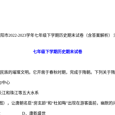
阳市2022-2023学年七年级下学期历史期末试卷（含答案解析） 淮
七年级下学期历史期末试卷
承着民族的璀璨文明。它开凿于春秋时期，完成于隋朝。下列关于
中心
和珠江等五大水系
如图），让唐朝名臣“房玄龄”和“杜如晦”出现在游客面前，幽默
世 D．康乾盛世