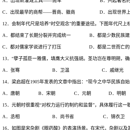
A．出现新灌溉工具——筒车 B．兴起著名的瓷
C．出现最早的商帮——晋商、徽商 D．出现世界上
12．会制年代尺是培养“时空观念”的重要途径。下图年代尺
A．都结束了长期分裂并完成统一 B．都是少数民族建
C．都对儒家学说进行了打压 D．都是二世而亡的
13．“孽子孤臣一雅儒，填膺大义抗强胡。圣功岂在尊明朔，
A．张骞 B．卫温 C．戚继光
14．梁启超在1905年发表的文章中指出：“现今之中华民族
A．唐朝 B．宋朝 C．元朝 D．明朝
15．元朝时很重视“对权力运行的制约和监督”，具体履行这一
A．丞相 B．尚书省 C．锦衣卫
16．如图是宋杂剧《眼药酸》的表演场景。在宋代，杂剧以