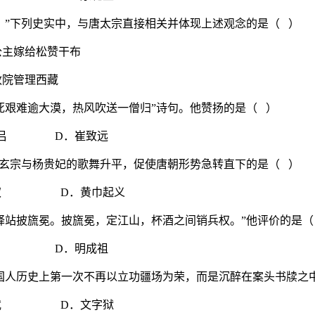
。”下列史实中，与唐太宗直接相关并体现上述观念的是（ ）
嫁给松赞干布
管理西藏
死艰难逾大漠，热风吹送一僧归”诗句。他赞扬的是（ ）
 D．崔致远
唐玄宗与杨贵妃的歌舞升平，促使唐朝形势急转直下的是（ ）
权 D．黄巾起义
驿站披旒冕。披旒冕，定江山，杯酒之间销兵权。”他评价的是（
 D．明成祖
国人历史上第一次不再以立功疆场为荣，而是沉醉在案头书牍之中
武 D．文字狱