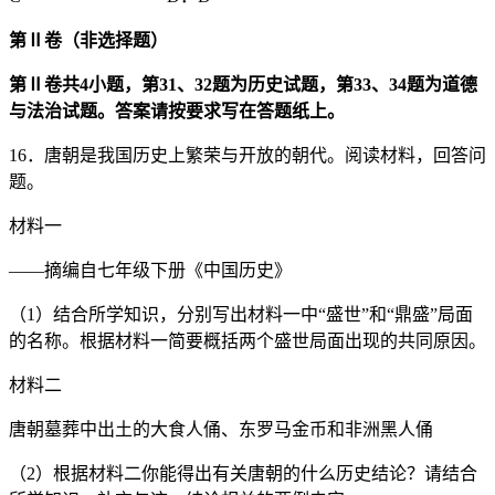
第
Ⅱ
卷（非选择题）
第
Ⅱ
卷共
4
小题，第
31
、
32
题为历史试题，第
33
、
34
题为道德
与法治试题。答案请按要求写在答题纸上。
16．唐朝是我国历史上繁荣与开放的朝代。阅读材料，回答问
题。
材料一
——摘编自七年级下册《中国历史》
（1）结合所学知识，分别写出材料一中“盛世”和“鼎盛”局面
的名称。根据材料一简要概括两个盛世局面出现的共同原因。
材料二
唐朝墓葬中出土的大食人俑、东罗马金币和非洲黑人俑
（2）根据材料二你能得出有关唐朝的什么历史结论？请结合