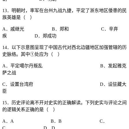
13．明朝时，率军在台州九战九捷，平定了浙东地区倭患的民
族英雄是（ ）
A．戚继光 B．郑和 C．辛弃
疾 D．郑成功
14．以下示意图呈现了中国古代对西北边疆地区加强管辖的历
史脉络。其中①处应为（ ）
A．平定噶尔丹叛乱 B．发起雅克
萨之战
C．设置台湾府 D．设驻藏大
臣
15．历史评论离不开对史实的正确解读。下列史实与评论之间
的逻辑关系正确的是（ ）
A．A B．B C．
C D．D