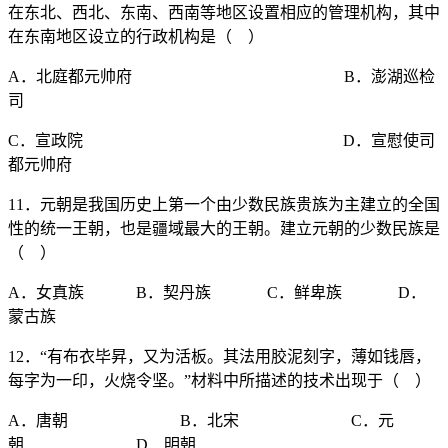
在东北、西北、东南、西南等地区设置相应的管理机构，其中
在东南地区设立的行政机构是（ ）
A．北庭都元帅府 B．澎湖巡检
司
C．宣政院 D．宣慰使司
都元帅府
11．元朝是我国历史上第一个由少数民族贵族为主建立的全国
性的统一王朝，也是疆域最大的王朝。建立元朝的少数民族是
（ ）
A．女真族 B．契丹族 C．鲜卑族 D．
蒙古族
12．“有布衣毕昇，又为活板。其法用胶泥刻字，薄如钱唇，
每字为一印，火烧令坚。”材料中所描述的技术出现于（ ）
A．唐朝 B．北宋 C．元
朝 D．明朝