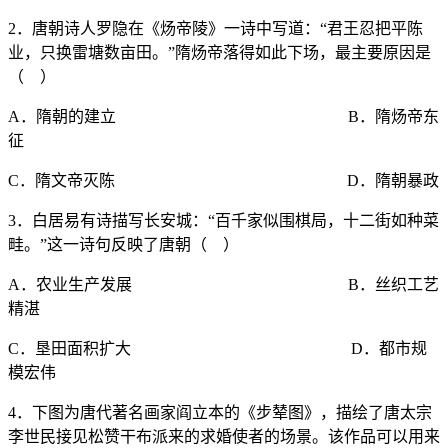
2．唐朝诗人罗隐在《炀帝陵》一诗中写道：“君王忍把平陈
业，只换雷塘数亩田。”隋炀帝落得如此下场，最主要原因是
（ ）
A．隋朝的建立 B．隋炀帝东
征
C．隋文帝灭陈 D．隋朝暴政
3．白居易有诗描写长安城：“百千家似围棋局，十二街如种菜
畦。”这一诗句反映了唐朝（ ）
A．农业生产发展 B．丝织工艺
精湛
C．垦田面积扩大 D．都市规
模宏伟
4．下图为唐代著名画家阎立本的《步辇图》，描绘了唐太宗
李世民接见松赞干布派来的求婚使者的场景。该作品可以用来