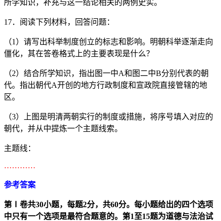
所学知识，补充与这一结论相关的两例史实。
17．阅读下列材料，回答问题：
（1）请写出科举制度创立的标志和影响。明朝科举逐渐走向
僵化，其在答卷格式上的主要表现是什么？
（2）结合所学知识，指出图一中A和图二中B分别代表的朝
代。指出朝代A开创的地方行政制度和宣政院直接管辖的地
区。
（3）上图是明清两朝实行的制度或措施，将序号填入对应的
朝代，并从中提炼一个主题线索。
主题线：
…………
参考答案
第
Ⅰ
卷共
30
小题，每题
2
分，共
60
分。每小题给出的四个选项
中只有一个选项是最符合题意的。第
1
至
15
题为道德与法治试