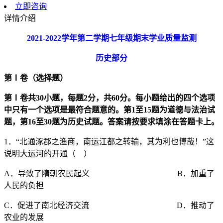
立即咨询
详情介绍
2021-2022
学年第二学期七年级期末学业质量监测
历史部分
第
Ⅰ
卷（选择题）
第
Ⅰ
卷共
30
小题，每题
2
分，共
60
分。每小题给出的四个选项
中只有一个选项是最符合题意的。第
1
至
15
题为道德与法治试
题，第
16
至
30
题为历史试题。答案请按要求填涂在答题卡上。
1．“北通涿郡之渔商，南运江都之转输，其为利也博哉！”这
说明大运河的开通（ ）
A．导致了隋朝农民起义 B．加重了
人民的负担
C．促进了南北经济交流 D．推动了
农业的发展