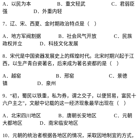
A．以民为本 B．重文轻武 C．君弱臣
强 D．外重内轻
7．辽、宋、西夏、金时期政治特点是（ ）
A．地方军阀割据 B．社会风气开放 C．民族
政权并立 D．科技文化发展
8．宋代是中国瓷器发展史上的辉煌时代。北宋时期兴起于江
西，以生产青白瓷著名，后来成为著名瓷都的是（ ）
A．越窑 B．邢窑 C．景德
镇 D．泉州
9．“初，蜀民以铁重，私为券，谓之交子，以便贸易，富民十
六户主之”，文献中记载的这一经济现象最早出现在（ ）
A．北宋四川地区 B．唐朝长安地区 C．元朝
大都地区 D．南宋临安地区
10．元朝的统治者根据各地区的情况，采取因地制宜的方式，