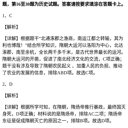
题，第
16
至
30
题为历史试题。答案请按要求填涂在答题卡上。
1、C
【解析】
【详解】根据题干“北通涿郡之渔商，南运江都之转输，其为
利也博哉！”结合所学知识，隋朝大运河以洛阳为中心，北达
涿郡，南至余杭，全长两千多千米，是古代世界最长的运河。
隋朝大运河的开凿，促进了南北经济文化的交流，C项正确；
题干没有涉及导致了隋朝农民起义 、加重人民的负担、推动
了农业的发展的信息，排除ABD项。故选C项。
2、D
【解析】
【详解】根据所学可知，在隋朝，隋炀帝推行暴政，最终国灭
身死，D项正确；材料说的是隋炀帝，排除AC二项；隋炀帝
东征是促成隋朝灭亡的原因之一，排除B项。故选D项。