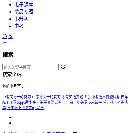
电子课本
精品专题
小升初
中考
搜索
搜索全站
热门标签：
中考英语一轮复习
中考语文一轮复习
中考英语真题试卷
中考语文真题试卷
四年
级下册语文ppt课件
中考数学真题试卷
七年级下册英语期末试卷
单元核心考点清
单
三年级下册语文ppt课件