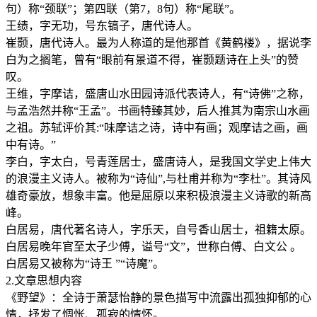
句）称“颈联”；第四联（第7，8句）称“尾联”。
王绩，字无功，号东镐子，唐代诗人。
崔颢，唐代诗人。最为人称道的是他那首《黄鹤楼》，据说李
白为之搁笔，曾有“眼前有景道不得，崔颢题诗在上头”的赞
叹。
王维，字摩诘，盛唐山水田园诗派代表诗人，有“诗佛”之称，
与孟浩然并称“王孟”。书画特臻其妙，后人推其为南宗山水画
之祖。苏轼评价其:“味摩诘之诗，诗中有画；观摩诘之画，画
中有诗。”
李白，字太白，号青莲居士，盛唐诗人，是我国文学史上伟大
的浪漫主义诗人。被称为“诗仙”,与杜甫并称为“李杜”。其诗风
雄奇豪放，想象丰富。他是屈原以来积极浪漫主义诗歌的新高
峰。
白居易，唐代著名诗人，字乐天，自号香山居士，祖籍太原。
白居易晚年官至太子少傅，谥号“文”，世称白傅、白文公 。
白居易又被称为“诗王 ”“诗魔”。
2.文章思想内容
《野望》：全诗于萧瑟怡静的景色描写中流露出孤独抑郁的心
情，抒发了惆怅、孤寂的情怀。