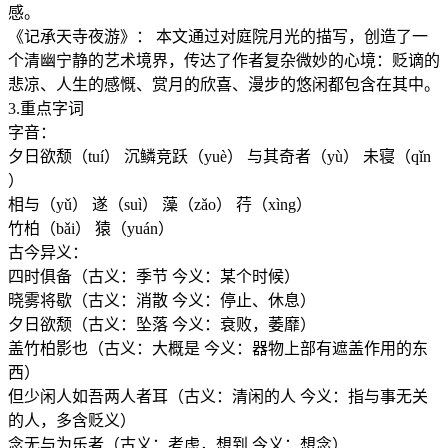
感。
《记承天寺夜游》： 本文通过对庭院月光的描写，创造了一
个清幽宁静的艺术境界，传达了作者复杂微妙的心境：贬谪的
悲凉、人生的感慨、赏月的欣喜、漫步的悠闲都包含在其中。
3.重点字词
字音：
夕日欲颓（tuí） 沉鳞竞跃（yuè） 与其奇者（yù） 未寝（qǐn
）
相与（yǔ） 遂（suì） 藻（zǎo） 荇（xìng）
竹柏（bǎi） 猿（yuán）
古今异义：
四时俱备（古义：季节 今义：某个时候）
晓雾将歇（古义：消散 今义：停止、休息）
夕日欲颓（古义：坠落 今义：衰败，萎靡）
盖竹柏影也（古义：大概是 今义：器物上部有遮盖作用的东
西）
但少闲人如吾两人者耳（古义：清闲的人 今义：指与事无关
的人，多含贬义）
念无与为乐者（古义：考虑，想到 今义：想念）