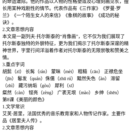
的命运遭际。他的作品以人物的性格塑造及心理刻画见长，擅
长用某种戏剧性的情节。代表作品有《三作家》《罗曼·罗
兰》《一个陌生女人的来信》《象棋的故事》《成功的秘
诀》。
2.文章思想内容
本文是一副列夫·托尔斯泰的“肖像画”，它不仅为我们展现了
托尔斯泰独特的外貌特征，更为我们揭示了托尔斯泰深邃的精
神世界，字里行间洋溢着作者对托尔斯泰的无限崇敬和赞美之
情。
3.重点字词
胡髭（zī） 长髯（rán） 蒙昧（mèi） 粗糙（cāo） 正襟危坐
（jīn） 鬈发（quán）侏儒（zhū rú） 黯然失色（àn） 滞留
（zhì） 藏污纳垢（gòu） 犀利（xī）
粲然（càn） 锃亮（zèng） 广袤无垠（mào） 乡绅（shēn）
第8课《美丽的颜色》
1.文学常识
艾芙·居里，法国优秀的音乐教育家和人物传记作家。主要作
品《居里夫人传》。
2.文章思想内容