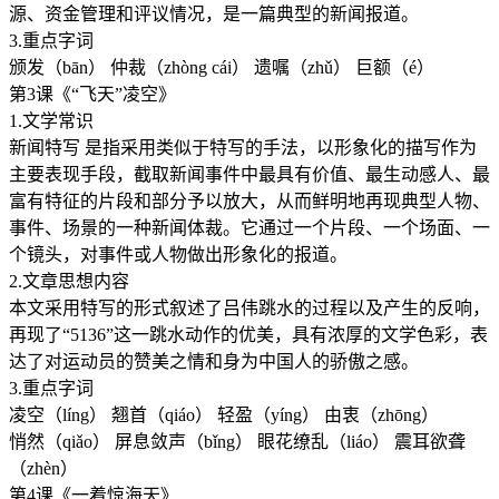
源、资金管理和评议情况，是一篇典型的新闻报道。
3.重点字词
颁发（bān） 仲裁（zhòng cái） 遗嘱（zhǔ） 巨额（é）
第3课《“飞天”凌空》
1.文学常识
新闻特写 是指采用类似于特写的手法，以形象化的描写作为
主要表现手段，截取新闻事件中最具有价值、最生动感人、最
富有特征的片段和部分予以放大，从而鲜明地再现典型人物、
事件、场景的一种新闻体裁。它通过一个片段、一个场面、一
个镜头，对事件或人物做出形象化的报道。
2.文章思想内容
本文采用特写的形式叙述了吕伟跳水的过程以及产生的反响，
再现了“5136”这一跳水动作的优美，具有浓厚的文学色彩，表
达了对运动员的赞美之情和身为中国人的骄傲之感。
3.重点字词
凌空（líng） 翘首（qiáo） 轻盈（yíng） 由衷（zhōng）
悄然（qiǎo） 屏息敛声（bǐng） 眼花缭乱（liáo） 震耳欲聋
（zhèn）
第4课《一着惊海天》