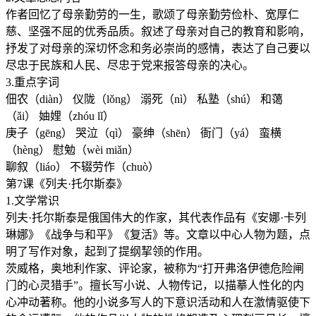
作者回忆了母亲勤劳的一生，歌颂了母亲勤劳俭朴、宽厚仁
慈、坚强不屈的优秀品质。叙述了母亲对自己的教育和影响，
抒发了对母亲的深切怀念和务必崇尚的感情，表达了自己要以
尽忠于民族和人民、尽忠于党来报答母亲的决心。
3.重点字词
佃农（diàn） 仪陇（lǒng） 溺死（nì） 私塾（shú） 和蔼
（ǎi） 妯娌（zhóu lǐ）
庚子（gēng） 哭泣（qì） 豪绅（shēn） 衙门（yá） 蛮横
（hèng） 慰勉（wèi miǎn）
聊叙（liáo） 不辍劳作（chuò）
第7课《列夫·托尔斯泰》
1.文学常识
列夫·托尔斯泰是俄国伟大的作家，其代表作品有《安娜·卡列
琳娜》《战争与和平》《复活》等。文章以中心人物为题，点
明了写作对象，起到了提纲挈领的作用。
茨威格，奥地利作家、评论家，被称为“打开弗洛伊德危险闸
门的心灵猎手”。擅长写小说、人物传记，以描摹人性化的内
心冲动著称。他的小说多写人的下意识活动和人在激情驱使下