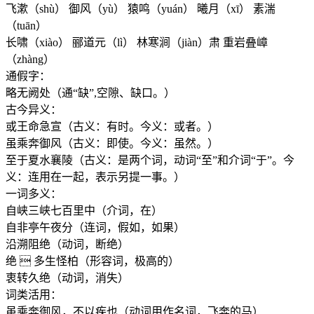
飞漱（shù） 御风（yù） 猿鸣（yuán） 曦月（xī） 素湍
（tuān）
长啸（xiào） 郦道元（lì） 林寒涧（jiàn）肃 重岩叠嶂
（zhàng）
通假字：
略无阙处（通“缺”,空隙、缺口。）
古今异义：
或王命急宣（古义：有时。今义：或者。）
虽乘奔御风（古义：即使。今义：虽然。）
至于夏水襄陵（古义：是两个词，动词“至”和介词“于”。今
义：连用在一起，表示另提一事。）
一词多义：
自峡三峡七百里中（介词，在）
自非亭午夜分（连词，假如，如果）
沿溯阻绝（动词，断绝）
绝  多生怪柏（形容词，极高的）
衷转久绝（动词，消失）
词类活用：
虽乘奔御风，不以疾也（动词用作名词，飞奔的马）