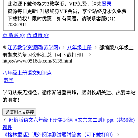
此资源下载价格为
3
教学币，VIP免费，请先
登录
资源每日更新! 升级终身VIP会员，享全站终身永久免费
下载特权！限时优惠！如有问题，请联系客服QQ：
20862811
收藏 (0)
点赞 (
0
)
江苏教学资源网(苏学网)
八年级上册
部编版八年级上
册期末总复习资料汇总（可下载打印）
https://www.0516ds.com/5135.html
八年级上册语文知识点
苏学
学习从来无捷径，循序渐进登高峰，感谢长期关注、热爱本站
的朋友！
复制本文链接
部编版语文六年级下册第14课《文言文二则》ppt（共56张)
课件
《格林童话》课外阅读测试题附答案（可下载打印）