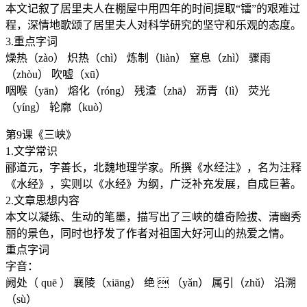
本文记叙了居里夫人在棚屋中用四年的时间提取“镭”的艰难过
程，深情地歌颂了居里夫人对科学研究的坚守和乐观的态度。
3.重点字词
燥热（zào） 炽热（chì） 炼制（liàn） 窒息（zhì） 骤雨
（zhòu） 吹嘘（xū）
咽喉（yān） 熔化（róng） 残渣（zhā） 沥青（lì） 荧光
（yíng） 轮廓（kuò）
第9课《三峡》
1.文学常识
郦道元，字善长，北魏地理学家。所撰《水经注》，名为注释
《水经》，实则以《水经》为纲，广泛补充发展，自成巨著。
2.文章思想内容
本文以凝练、生动的笔墨，描写出了三峡的雄奇险拔、清幽秀
丽的景色，同时也抒发了作者对祖国大好河山的热爱之情。
重点字词
字音：
阙处（ quē ） 襄陵（xiāng） 绝  （yǎn） 属引（zhǔ） 沿溯
（sù）