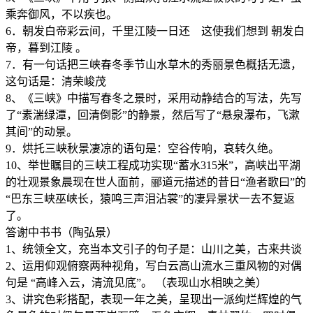
乘奔御风，不以疾也。
6．朝发白帝彩云间，千里江陵一日还 这使我们想到 朝发白
帝，暮到江陵 。
7．有一句话把三峡春冬季节山水草木的秀丽景色概括无遗，
这句话是：清荣峻茂
8、《三峡》中描写春冬之景时，采用动静结合的写法，先写
了“素湍绿潭，回清倒影”的静景，然后写了“悬泉瀑布，飞漱
其间”的动景。
9．烘托三峡秋景凄凉的语句是：空谷传响，哀转久绝。
10、举世瞩目的三峡工程成功实现“蓄水315米”，高峡出平湖
的壮观景象晨现在世人面前，郦道元描述的昔日“渔者歌曰”的
“巴东三峡巫峡长，猿鸣三声泪沾裳”的凄异景状一去不复返
了。
答谢中书书（陶弘景）
1、统领全文，充当本文引子的句子是：山川之美，古来共谈
2、运用仰观俯察两种视角，写白云高山流水三重风物的对偶
句是 “高峰入云，清流见底”。 （表现山水相映之美）
3、讲究色彩搭配，表现一年之美，呈现出一派绚烂辉煌的气