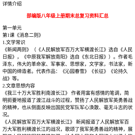
详情介绍
部编版八年级上册期末总复习资料汇总
第一单元
第1课《消息二则》
1.文学常识
《新闻两则》（《人民解放军百万大军横渡长江》选自《人民
日报》，《中原我军解放南阳》选自《东北日报》）。作者毛
泽东，伟大的革命家、军事家、思想家，文学家，书法家，新
中国的缔造者。代表作品：《沁园春雪》《长征》《论持久
战》等。
2.文章思想内容
《我三十万大军胜利南渡长江》 作者用富有感情的笔调，简
明扼要地报道了渡江战斗的过程，赞扬了人民解放军英勇善战
的精神，也从侧面反映出国民党军队军心涣散、毫无斗志的状
况。
《人民解放军百万大军横渡长江》 新闻报道了人民解放军百
万大军胜利横渡长江的战况，歌颂了我军英勇善战的精神，展