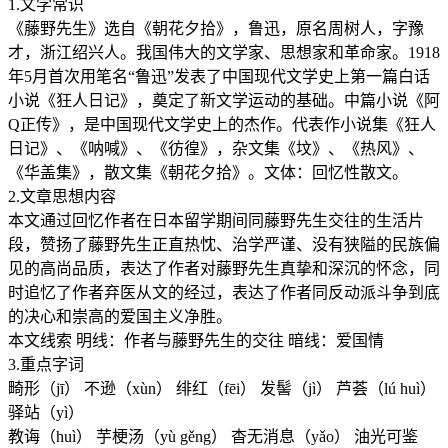
1.文学常识
《藤野先生》选自《朝花夕拾》，鲁迅，原名周树人，字豫
才，浙江绍兴人。我国伟大的文学家、思想家和革命家。1918
年5月首次用笔名“鲁迅”发表了中国现代文学史上第一篇白话
小说《狂人日记》，奠定了新文学运动的基础。中篇小说《阿
Q正传》，是中国现代文学史上的杰作。代表作小说集《狂人
日记》、《呐喊》、《彷徨》，杂文集《坟》、《热风》、
《华盖集》，散文集《朝花夕拾》。文体：回忆性散文。
2.文章思想内容
本文通过回忆作者在日本留学期间同藤野先生交往的生活片
段，赞扬了藤野先生正直热忱、治学严谨、没有狭隘的民族偏
见的高尚品质，表达了作者对藤野先生真挚和深沉的怀念，同
时追忆了作者弃医从文的经过，表达了作者同反动派斗争到底
的决心和崇高的爱国主义净胜。
本文线索 明线：作者与藤野先生的交往 暗线：爱国情
3.重点字词
畸形（jī） 不逊（xùn） 绯红（fēi） 发髻（jì） 芦荟（lú huì）
驿站（yì）
教诲（huì） 芋梗汤（yù gěng） 杳无消息（yǎo） 油光可鉴