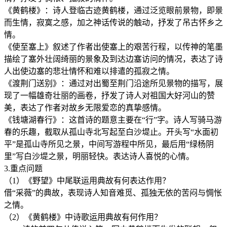
《黄鹤楼》：诗人登临古迹黄鹤楼，通过泛览眼前景物，即景
而生情，寂寞之感，加之神话传说的触动，抒发了吊古怀乡之
情。
《使至塞上》叙述了作者出使塞上的艰苦行程，以传神的笔墨
描绘了塞外壮阔绮丽的景象及到达边塞访问的情况，表达了诗
人出使边塞的悲壮情怀和难以排遣的孤寂之情。
《渡荆门送别》：通过对出蜀至荆门沿途所见景物的描写，展
现了一幅雄奇壮丽的画卷，抒发了诗人对祖国大好河山的赞
美，表达了作者对故乡无限爱恋的真挚感情。
《钱塘湖春行》：这首诗的题意主要在“行”字。诗人写骑马游
春的乐趣，截取从孤山寺北写起至白沙堤止。开头写“水面初
平”是孤山寺所见之景，中间写游程中所见，最后用“绿杨阴
里”写白沙堤之景，明丽轻快。表达诗人喜悦的心情。
3.重点问题
（1）《野望》中尾联运用典故有何表达作用？
借“采薇”的典故，表现诗人知音难觅、孤独无依的苦闷与惆怅
之情。
（2）《黄鹤楼》中诗歌运用典故有何作用？