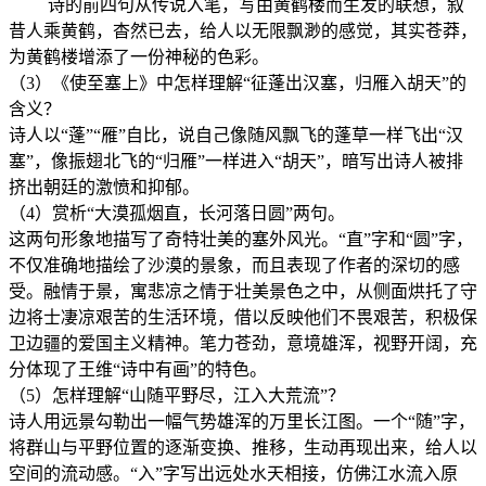
诗的前四句从传说入笔，写由黄鹤楼而生发的联想，叙
昔人乘黄鹤，杳然已去，给人以无限飘渺的感觉，其实苍莽，
为黄鹤楼增添了一份神秘的色彩。
（3）《使至塞上》中怎样理解“征蓬出汉塞，归雁入胡天”的
含义？
诗人以“蓬”“雁”自比，说自己像随风飘飞的蓬草一样飞出“汉
塞”，像振翅北飞的“归雁”一样进入“胡天”，暗写出诗人被排
挤出朝廷的激愤和抑郁。
（4）赏析“大漠孤烟直，长河落日圆”两句。
这两句形象地描写了奇特壮美的塞外风光。“直”字和“圆”字，
不仅准确地描绘了沙漠的景象，而且表现了作者的深切的感
受。融情于景，寓悲凉之情于壮美景色之中，从侧面烘托了守
边将士凄凉艰苦的生活环境，借以反映他们不畏艰苦，积极保
卫边疆的爱国主义精神。笔力苍劲，意境雄浑，视野开阔，充
分体现了王维“诗中有画”的特色。
（5）怎样理解“山随平野尽，江入大荒流”？
诗人用远景勾勒出一幅气势雄浑的万里长江图。一个“随”字，
将群山与平野位置的逐渐变换、推移，生动再现出来，给人以
空间的流动感。“入”字写出远处水天相接，仿佛江水流入原