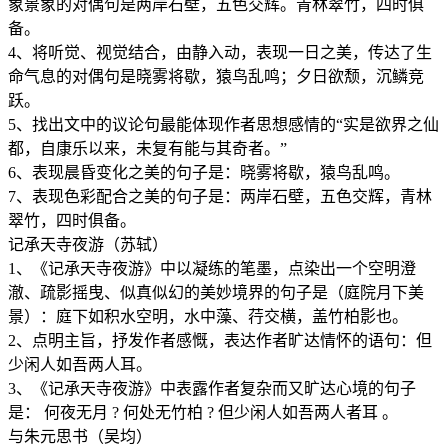
象景象的对偶句是两岸石壁，五色交辉。青林翠竹，四时俱
备。
4、将听觉、视觉结合，由静入动，表现一日之美，传达了生
命气息的对偶句是晓雾将歇，猿鸟乱鸣；夕日欲颓，沉鳞竞
跃。
5、找出文中的议论句最能体现作者思想感情的“实是欲界之仙
都，自康乐以来，未复有能与其奇者。”
6、表现晨昏变化之美的句子是：晓雾将歇，猿鸟乱鸣。
7、表现色彩配合之美的句子是：两岸石壁，五色交辉，青林
翠竹，四时俱备。
记承天寺夜游（苏轼）
1、《记承天寺夜游》中以凝练的笔墨，点染出一个空明澄
澈、疏影摇曳、似真似幻的美妙境界的句子是（庭院月下美
景）：庭下如积水空明，水中藻、荇交横，盖竹柏影也。
2、点明主旨，抒发作者感慨，表达作者旷达情怀的语句：但
少闲人如吾两人耳。
3、《记承天寺夜游》中表露作者复杂而又旷达心境的句子
是： 何夜无月 ? 何处无竹柏 ? 但少闲人如吾两人者耳 。
与朱元思书（吴均）