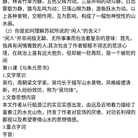
静，林青竹翠为静，五色交辉为动。三是声响的动与静，日出
雾歇为静，猿鸟乱鸣为动；日落山暝为静，游鱼跃水为动。以
上各种景物，交相作用，互为影响，构成了一幅怡神悦性的山
水画。
（2）你是如何理解苏轼所说的“闲人”的含义？
“闲人”并非闲极无聊、无所事事而包含着复杂的意味：首先，
指具有闲情雅致的人;其次包含了作者郁郁不得志的悲凉心
境，在政治上虽有远大抱负，但却被一贬再贬，是一个被贬的
闲
第11课《与朱元思书》
1.文学常识
吴均，南朝梁文学家。吴均长于描写山水景物，风格峻拔清
新，时人纷纷效仿，称为“吴均体”。
2.文章思想内容
本文作者从行船游江的实见实感出发，由远及近地着力描绘了
富春江的水光山色，抒发了作者对官场的厌倦、对功名利禄的
鄙视以及希望寄情山水的思想情感。
3.重点字词
字音：