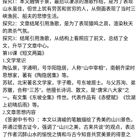
探究1：本文融情于景，最后以凄凉的渔歌作结，是为了表现
山水虽佳，但世上犹有劳苦和贫穷的人，从侧面表现了当时三
峡渔民、船夫的悲惨生活。
探究2：文章结尾引用渔歌，是为了表现猿鸣之哀，渲染秋天
的肃杀气氛。
探究3：结尾引用渔歌，从结构上看照应了前文，总结了全
文，升华了文章中心。
第10课《短文两篇》
1.文学常识
陶弘景，字通明，号华阳隐居，人称“山中宰相”，南朝齐梁时
思想家，著有《陶隐居集》等。
苏轼，北宋著名文学家，字子瞻，号东坡居士。与父苏洵、弟
苏辙，合称“三苏”。他擅长诗词、散文，是“唐宋八大家”之
一。有文集《东坡全集》传世。代表作品有《赤壁赋》《饮湖
上初晴后雨》等。
2.文章思想内容
《答谢中书书》：本文以清峻的笔触描绘了秀美的山川景色，
并通过借古证今，强调了“山川之美，古来共谈”的观点，表达
了作者沉醉山水的愉悦之情和与古今知音共赏美景的得意之