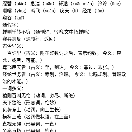
缥碧（piǎo） 急湍（tuān） 轩邈（xuān miǎo） 泠泠（líng）
嘤嘤（yīng） 鸢飞（yuān） 戾天（lì） 经纶（lún）
窥谷（kuī）
通假字：
蝉则千转不穷（通“啭”，鸟鸣,文中指蝉鸣）
窥谷忘反（通“返”，返回）
古今异义：
一百许里（古义：附在整数词之后，表示约数。 今义：应
允，或者，可能。）
鸢飞戾天者（古义：至，到达。 今义：罪过，乖张。）
经纶世务者（古义：筹划，治理。 今义：比喻规划、管理政
治的才能。）
一词多义：
猿则百叫无绝（动词，穷尽、断绝）
天下独绝（形容词，绝妙）
负势竞上（动词，向上生长）
横柯上蔽（名词做状语，在上面）
直视无碍（形容词，一直）
争高直指（形容词，笔直）