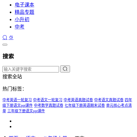
电子课本
精品专题
小升初
中考
搜索
搜索全站
热门标签：
中考英语一轮复习
中考语文一轮复习
中考英语真题试卷
中考语文真题试卷
四年
级下册语文ppt课件
中考数学真题试卷
七年级下册英语期末试卷
单元核心考点清
单
三年级下册语文ppt课件