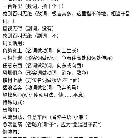
一百许里（数词，指十个十）
猿则百叫无绝（数词，极言其多。这里指不停地，相当于副
词。）
直视无碍（副词，没有）
猿则百叫无绝（副词，不）
词类活用：
负势竞上（名词做动词，向上生长）
互相轩邈（形容词做动词，争着往高处和远处伸展）
任意东西（名词做动词，向东或向西）
风烟俱净（形容词做动词，消净，散净）
横柯上蔽（方位名词做状语,在上面）
猛浪若奔（动词做名词，飞奔的马）
望峰息心(动词使动用法，使……平息)
特殊句式：
省略句：
从流飘荡，任意东西（省略主语“小船”）
急湍甚箭（省略介词“于”，应为“急湍甚于箭”）
倒装句：