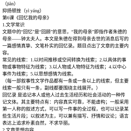
（jiàn）
抑扬顿挫（yì yáng）
第6课《回忆我的母亲》
1.文学常识
文题中的“回忆”是“回顾”的意思，“我的母亲”即指作者朱德的
母亲——钟太夫人。本文是朱德在得到母亲去世的消息后写的
一篇感情真挚、文笔朴实的回忆录。题目点出了文章的主要内
容。
常见的线索：1.以时间推移或空间转换为线索；2.以具体的事
物或事物特征为线索；3.以人物或人物特征为线索；4.以中心
事件为线索；5.以思想感情为线索。
（每一部叙事性文学作品都有一条或一条以上的线索，但主要
线索一般只有一条，副线都要围绕主线展开。）
回忆录 是追记本人或他人过去生活经历和社会活动的一种传
记文体。其主要特点有：内容真实可靠，不能虚构；一般采用
第一人称的叙述方式，可以写一件事的全过程，也可以记录某
些生活片段；以叙述为主，可以兼有描写、抒情和议论；语言
表达上追求朴素自然，不求华丽。
2.文章思想内容