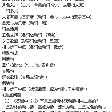
月色入户（古义：单扇的门 今义：主要指人家）
一词多义：
未复有能与其奇者（动词，参与，文中指置身其中）
念无与为乐者（动词，和）
词类活用：
五色交辉（名词做动词，辉映）
夕日欲颓（形容词做动词，坠落）
相与步于中庭（名词做动词，散步）
特殊句式：
判断句：
盖竹柏影也（“……也”表判断）
省略句：
解衣欲睡（省略主语“余”）
倒装句：
相与步于中庭（状语后置，应为“相与于中庭步”）
4.重点问题
（1）《答谢中书书》写景是如何体现动静相衬之美的？
一是形体的动与静，高峰为静，流水为动。二是光色的动与