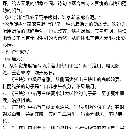
野，给人无限的想象空间。诗句也蕴含着诗人喜悦的心情和蓬
勃的朝气。
（6）赏析“几处早莺争暖树，谁家新燕啄春泥。”
“莺争暖树”“燕啄春泥”写出了一种充满活力的动态美。这句话
运用对偶的修辞手法，句式整齐，结构对称，节奏鲜明，热情
地赞美了具有无限生机的大自然，从而体现了诗人无限喜悦的
心情。
4.理解性默写
（郦道元）
1、从视觉角度描写两岸连山的句子是：两岸连山，略无阙
处。重岩叠嶂，隐天蔽日。
2、《三峡》中极尽夸张，从侧面烘托出三峡山的高峻险要、
壮丽绚美的句子是：自非亭午夜分，不见曦月。
3、《三峡》中描写三峡夏水洪大凶险的句子是：至于夏水襄
陵，沿溯阻绝。
4、《三峡》中描写三峡夏水湍急、行船极快的句子是：有时
朝发白帝，暮到江陵，其间千二百里，虽乘奔御风，不以疾
也。
5、《三峡》中用夸张、侧面烘托江水流速极快的句子是：虽