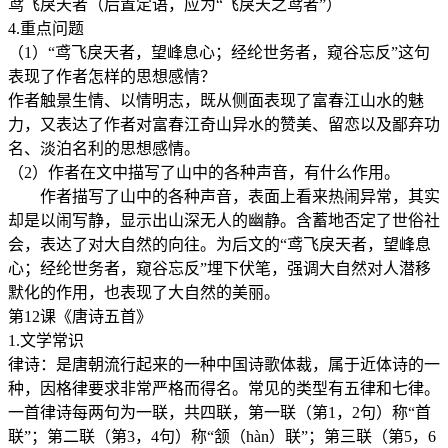
鸢飞戾天者（后置定语，应为“飞戾天之鸢者”）
4.重点问题
（1）“鸢飞戾天者，望峰息心；经纶世务者，窥谷忘反”这句
表现了作者怎样的思想感情？
作者触景生情、以情明志，既从侧面表现了富春江山水的魅
力，又表达了作者对富春江奇山异水的赞美、留恋以及鄙弃功
名、淡泊名利的思想感情。
（2）作者在文中描写了山中的各种声音，有什么作用。
作者描写了山中的各种声音，表面上看来热闹异常，其实
却是以闹写静，显示出山深无人的幽静。含蓄地否定了世俗社
会，表达了对大自然的向往。为后文的“鸢飞戾天者，望峰息
心；经纶世务者，窥谷忘反”埋下伏笔，强调大自然对人潜移
默化的作用，也表现了大自然的美丽。
第12课《唐诗五首》
1.文学常识
律诗：是唐朝流行起来的一种中国诗歌体裁，属于近体诗的一
种，因格律要求非常严格而得名。常见的类型有五律和七律。
一首律诗每两句为一联，共四联，第一联（第1，2句）称“首
联”；第二联（第3，4句）称“颔（hàn）联”；第三联（第5，6