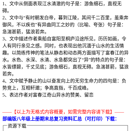
1、文中从侧面表现江水清澈的句子是：游鱼细石，直视无
碍。
2、文中与“有时朝发白帝，暮到江陵，其间千二百里，虽乘奔
御风，不以疾也”有异曲同工之妙的（比喻、夸张）句子是：
急湍甚箭，猛浪若奔。
3、文中描述作者乘船自富阳至桐庐沿途所见，历历如画，令
人有同行亲见之感。同时，也表现出他沉湎于山水的生活情
趣。以简练传神的笔法从静态和动态两方面描写了富春江的异
水。水色、水深、水清、水急都突出了“异”的特点的句子是：
水皆缥碧，千丈见底；游鱼细石，直视无碍。急湍甚箭，猛浪
若奔。
4、文中赋予静止的山以奋发向上的无穷生命力的四句是：负
势竞上，互相轩邈；争高直指，千百成峰。
5、表达作者对富春江奇山异水的赞美、留恋
——【以上为无格式内容概要，如需完整内容请下载】——
部编版八年级上册期末总复习资料汇总（可打印）下载：
资源下载