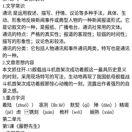
1.文学常识
通讯 是运用叙述、描写、抒情、议论等多种手法，具体、生
动、形象地反映新闻事件或典型人物的一种新闻报道形式。它
是记叙文的一种，是报纸、广播电台、通讯社常用的文体。
通讯的特点：严格的真实性；报道的客观性；较弱的时间性；
描写的形象性；议论色彩较浓。
通讯的分类：它包括人物通讯和事件通讯两类，特写也是通讯
的一种。
2.文章思想内容
本文抓住歼-15舰载战斗机首架次成功着舰这一最具历史意义
的时刻，采用现场特写的写法，生动地再现了我国航母舰载战
斗机首架次成功着舰那惊心动魄的一刻，流露出作者强烈的自
豪之感。
3.重点字词
着陆 （zhuó）） 凛冽（lǐn liè） 默契（qì） 殚（dān））精竭
（jié）虑 镌刻 （juān） 桅杆（wéi） 娴熟（xián）
第二单元
第5课《藤野先生》