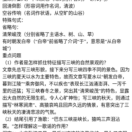
回清倒影（形容词用作名词，清波）
空谷传响（名词作状语，从空旷的山谷）
特殊句式：
省略句：
清荣峻茂（分别省略了主语水、树、山、草）
有时朝发白帝（“白帝”前省略了介词“于”，意思是“从白帝
城”）
重点问题
（1）作者是怎样抓住特征描写三峡的自然景观的？
文章先总写三峡形貌，接下来分写三峡四季不同的景色。因为
三峡的夏天以水为主要特色，故而文章写夏水以“朝发白帝，
暮到江陵”“乘奔御风，不以疾也”表现长江汹涌澎湃、一泻千
里的迅猛；写三峡春冬之景，突出其“清荣峻茂”的特色，显露
出大自然的无限生机，令人心旷神怡；写三峡的秋天，则通过
描写“林寒涧肃”、高猿哀鸣且回声久远的情景，有意突出了三
峡秋天的凄清悲凉的气氛。
（2）结尾引用了渔歌：“巴东三峡巫峡长，猿鸣三声泪沾
裳。”怎样理解这一歌谣的作用？