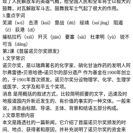
现了人民解放军的英雄气概，给全国人民和全军将士以极大的
鼓舞，对瓦解敌军斗志、鼓舞我军士气起了很大的作用。
3.重点字词
芜湖（wú） 击溃（kuì） 督战（dū） 绥靖（suí jìng） 阻遏
（è） 荻港（dí）
摧枯拉朽（xiǔ） 歼灭（jiān） 要塞（sài） 杜聿明（yù） 锐不
可当（dāng）
第2课《首届诺贝尔奖颁发》
1.文学常识
诺贝尔奖，是以瑞典著名的化学家、硝化甘油炸药的发明人阿
尔弗雷德•贝恩哈德•诺贝尔的部分遗产 作为基金在1900年创立
的，于1901年首次颁发。诺贝尔奖分设物理学、化学、生理学
或医学、文学及和平五个奖项。
消息 是用概括的叙述方式，比较简明扼要的文字，迅速及时
地报道国内外新近发生的、有价值的事实的一种文体。一般来
说，消息由标题、导语、主体、背景和结语五部分构成。
2.文章思想内容
本文是路透社的一篇新闻，它介绍了首届诺贝尔奖颁发的时
间、地点、获得者和原因，并补充说明了诺贝尔奖的资金来