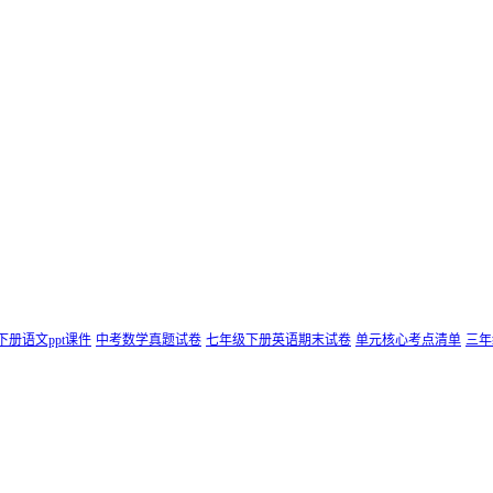
下册语文ppt课件
中考数学真题试卷
七年级下册英语期末试卷
单元核心考点清单
三年