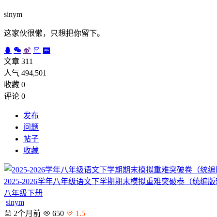
sinym
这家伙很懒，只想把你留下。
文章 311
人气 494,501
收藏 0
评论 0
发布
问题
帖子
收藏
2025-2026学年八年级语文下学期期末模拟重难突破卷（统编
八年级下册
sinym
2个月前
650
1.5