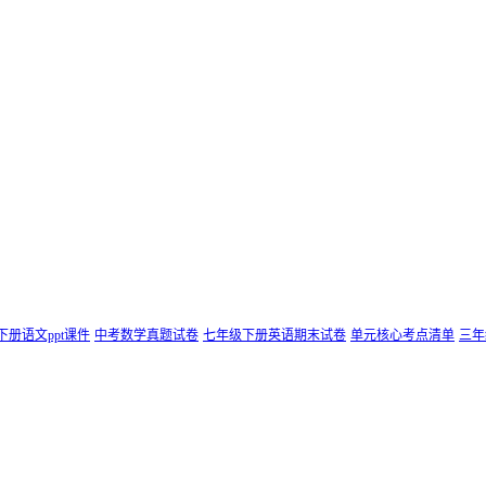
下册语文ppt课件
中考数学真题试卷
七年级下册英语期末试卷
单元核心考点清单
三年