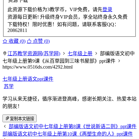
资源下载
此资源下载价格为
3
教学币，VIP免费，请先
登录
资源每日更新! 升级终身VIP会员，享全站终身永久免费
下载特权！限时优惠！如有问题，请联系客服QQ：
20862811
收藏 (0)
点赞 (
0
)
江苏教学资源网(苏学网)
七年级上册
部编版语文初中
七年级上册第9课《从百草园到三味书屋部》ppt课件
https://www.0516ds.com/4292.html
七年级上册语文ppt课件
苏学
学习从来无捷径，循序渐进登高峰，感谢长期关注、热爱本站
的朋友！
复制本文链接
部编版语文初中七年级上册第8课《世说新语二则》ppt课件
部编版语文初中七年级上册第10课《再塑生命的人》ppt课件