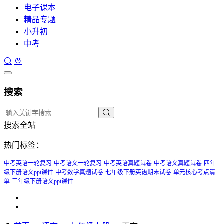
电子课本
精品专题
小升初
中考
搜索
搜索全站
热门标签：
中考英语一轮复习
中考语文一轮复习
中考英语真题试卷
中考语文真题试卷
四年
级下册语文ppt课件
中考数学真题试卷
七年级下册英语期末试卷
单元核心考点清
单
三年级下册语文ppt课件