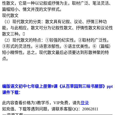
性散文，它是一种以记叙或抒情为主，取材广泛、笔法灵活、
篇幅短小、情文并茂的文学样式。
现代散文
（1）现代散文的分类：散文具有记叙、议论、抒情三种功
能，与此相应，散文可分为记叙性散文、抒情性散文和议论性
散文三种。
（2）现代散文的特点：①较强的纪实性。②取材的广泛性。
③形式的灵活性。④诗意浓郁性。⑤语言优美性。⑥（篇幅）
短小精悍性。总之，现代散文最后必须要达到形散神聚的特
点。
编版语文初中七年级上册第9课《从百草园到三味书屋部》ppt
课件下载：
此内容查看价格为
3
教学币，VIP免费，请先
登录
如充值、下载等遇到问题，请联系客服QQ：20862811