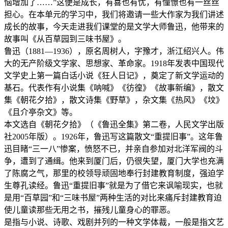
恼增加了……”这便是成长，有喜也有忧，有憧憬也有一丝丝
担心。在本单元的学习中，我们将邀请一些大作家为我们讲述
成长的故事，今天走进我们课堂的是文学大师鲁迅，他带来的
故事叫《从百草园到三味书屋》。
鲁迅（1881—1936），原名周树人，字豫才，浙江绍兴人。伟
大的无产阶级文学家、思想家、革命家。1918年发表中国现代
文学史上第一篇白话小说《狂人日记》，奠定了新文学运动的
基石。代表作有小说集《呐喊》《彷徨》《故事新编》，散文
集《朝花夕拾》，散文诗集《野草》，杂文集《热风》《坟》
《且介亭杂文》等。
本文选自《朝花夕拾》（《鲁迅全集》第二卷，人民文学出版
社2005年版）。1926年，鲁迅写这篇散文“重提旧事”。这年鲁
迅目睹“三一八”惨案，愤怒不已，并亲自参加对北洋军阀的斗
争，遭到了通缉。他来到厦门后，仍很失望，厦门大学也充满
了陈腐之气，那里的校领导顽固地奉行封建教育制度，强迫学
生尊孔读经。鲁迅“重提旧事”就是为了借它来讽喻现实，也就
是用“百草园”和“三味书屋”两种生活的对比来痛斥封建教育迫
使儿童读那些无用之书，摧残儿童身心的罪恶。
是指与小说、诗歌、戏剧并列的一种文学体裁，一般是指文艺