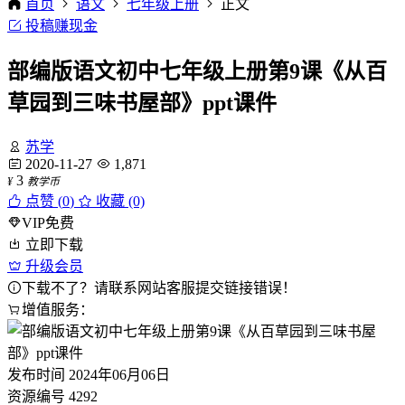
首页
语文
七年级上册
正文
投稿赚现金
部编版语文初中七年级上册第9课《从百
草园到三味书屋部》ppt课件
苏学
2020-11-27
1,871
3
¥
教学币
点赞 (
0
)
收藏 (0)
VIP免费
立即下载
升级会员
下载不了？请联系网站客服提交链接错误！
增值服务：
发布时间
2024年06月06日
资源编号
4292