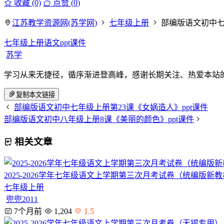
收藏 (0)
点赞 (
0
)
江苏教学资源网(苏学网)
七年级上册
部编版语文初中七
七年级上册语文ppt课件
苏学
学习从来无捷径，循序渐进登高峰，感谢长期关注、热爱本站
复制本文链接
部编版语文初中七年级上册第23课《女娲造人》ppt课件
部编版语文初中八年级上册8课《美丽的颜色》ppt课件
相关文章
2025-2026学年七年级语文上学期第三次月考试卷（统编版新
七年级上册
兜兜2011
7个月前
1,204
1.5