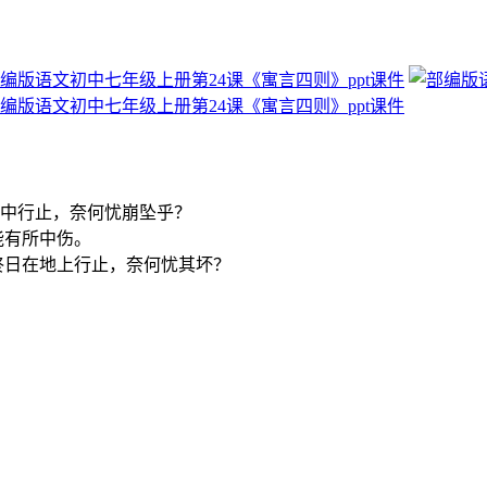
天中行止，奈何忧崩坠乎？
能有所中伤。
终日在地上行止，奈何忧其坏？