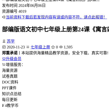
发布时间
2024年06月06日
资源编号
4019
当前资料下载后若发现内容有误或内容不符，请点此报错！
部编版语文初中七年级上册第24课《寓言四
苏学
2020-11-23
七年级上册
0
1,595
郑重承诺
丨本站提供海量精品教学资源，安全下载、真实可靠!
升级会员
增值服务：
海量资源
试卷真题
DOC资料
PPT课件
知识点总结
每日更新
¥
4
教学币