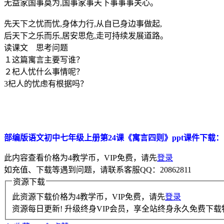
无益家国事莫为,国事家事天下事事事关心。
先天下之忧而忧,身体力行,从自已身边事做起,
后天下之乐而乐,居安思危,走可持续发展道路。
读课文 思考问题
１这篇寓言主要写谁？
２杞人忧什么事情呢？
3杞人的忧虑有根据吗？
部编版语文初中七年级上册第24课《寓言四则》ppt课件下载：
此内容查看价格为
4
教学币，VIP免费，请先
登录
如充值、下载等遇到问题，请联系客服QQ：20862811
资源下载
此资源下载价格为
4
教学币，VIP免费，请先
登录
资源每日更新! 升级终身VIP会员，享全站终身永久免费下载特