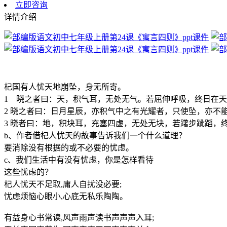
立即咨询
详情介绍
杞国有人忧天地崩坠，身无所寄。
1 晓之者曰：天，积气耳，无处无气。若屈伸呼吸，终日在
2 晓之者曰：日月星辰，亦积气中之有光耀者，只使坠，亦不
3 晓者曰：地，积块耳，充塞四虚，无处无块，若躇步跐蹈，
b、作者借杞人忧天的故事告诉我们一个什么道理？
要消除没有根据的或不必要的忧虑。
c、我们生活中有没有忧虑，你是怎样看待
这些忧虑的？
杞人忧天不足取,庸人自扰没必要;
忧虑烦恼心眼小,心底无私乐陶陶。
有益身心书常读,风声雨声读书声声声入耳;