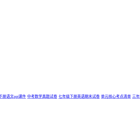
下册语文ppt课件
中考数学真题试卷
七年级下册英语期末试卷
单元核心考点清单
三年