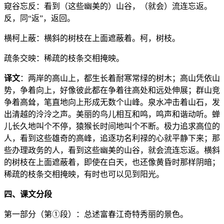
窥谷忘反：看到（这些幽美的）山谷，（就会）流连忘返。
反，同“返”，返回。
横柯上蔽：横斜的树枝在上面遮蔽着。柯，树枝。
疏条交映：稀疏的枝条交相掩映。
译文
：两岸的高山上，都生长着耐寒常绿的树木；高山凭依山
势，争着向上，好像彼此都在争着往高处和远处伸展；群山竞
争着高耸，笔直地向上形成无数个山峰。泉水冲击着山石，发
出清越的泠泠之声。美丽的鸟儿相互和鸣，鸣声和谐动听。蝉
儿长久地叫个不停，猿猴长时间地叫个不断。极力追求高位的
人，看到这些雄奇的高峰，追逐功名利禄的心就平静下来；那
些办理政务的人，看到这些幽美的山谷，就会流连忘返。横斜
的树枝在上面遮蔽着，即使在白天，也还像黄昏时那样阴暗；
稀疏的枝条交相掩映，有时也可以见到阳光。
四、课文分段
第一部分（第①段）：总述富春江奇特秀丽的景色。