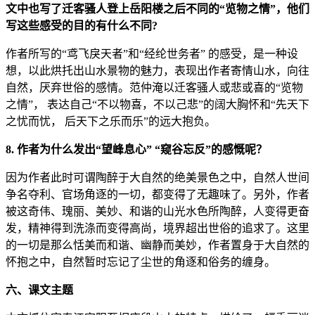
文中也写了迁客骚人登上岳阳楼之后不同的“览物之情”，他们
写这些感受的目的有什么不同?
作者所写的“鸢飞戾天者”和“经纶世务者” 的感受，是一种设
想，以此烘托出山水景物的魅力，表现出作者寄情山水，向往
自然，厌弃世俗的感情。范仲淹以迁客骚人或悲或喜的“览物
之情”， 表达自己“不以物喜，不以己悲”的阔大胸怀和“先天下
之忧而忧， 后天下之乐而乐”的远大抱负。
8. 作者为什么发出“望峰息心” “窥谷忘反”的感慨呢？
因为作者此时可谓陶醉于大自然的绝美景色之中，自然人世间
争名夺利、官场角逐的一切，都变得了无趣味了。另外，作者
被这奇伟、瑰丽、美妙、和谐的山光水色所陶醉，人变得更奋
发，精神得到洗涤而变得高尚，境界超出世俗的追求了。这里
的一切是那么恬美而和谐、幽静而美妙，作者置身于大自然的
怀抱之中，自然暂时忘记了尘世的角逐和俗务的缠身。
六、课文主题