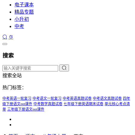
电子课本
精品专题
小升初
中考
搜索
搜索全站
热门标签：
中考英语一轮复习
中考语文一轮复习
中考英语真题试卷
中考语文真题试卷
四年
级下册语文ppt课件
中考数学真题试卷
七年级下册英语期末试卷
单元核心考点清
单
三年级下册语文ppt课件