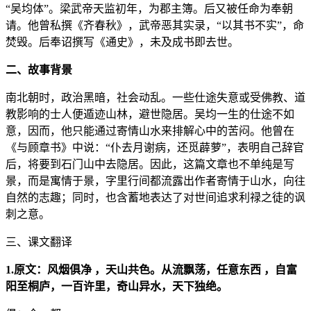
“吴均体”。梁武帝天监初年，为郡主簿。后又被任命为奉朝
请。他曾私撰《齐春秋》，武帝恶其实录，“以其书不实”，命
焚毁。后奉诏撰写《通史》，未及成书即去世。
二、故事背景
南北朝时，政治黑暗，社会动乱。一些仕途失意或受佛教、道
教影响的士人便遁迹山林，避世隐居。吴均一生的仕途不如
意，因而，他只能通过寄情山水来排解心中的苦闷。他曾在
《与顾章书》中说：“仆去月谢病，还觅薜萝”，表明自己辞官
后，将要到石门山中去隐居。因此，这篇文章也不单纯是写
景，而是寓情于景，字里行间都流露出作者寄情于山水，向往
自然的志趣；同时，也含蓄地表达了对世间追求利禄之徒的讽
刺之意。
三、课文翻译
1.原文：风烟俱净 ，天山共色。从流飘荡，任意东西 ，自富
阳至桐庐，一百许里，奇山异水，天下独绝。