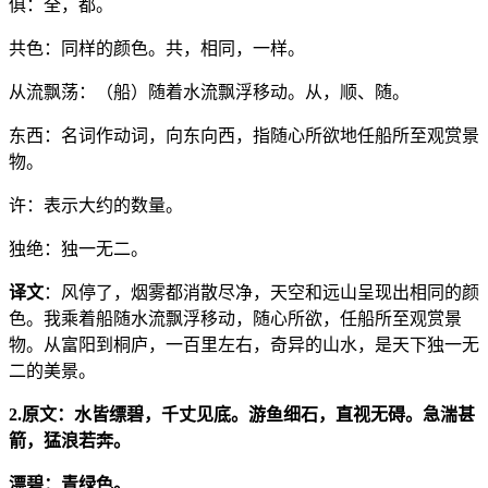
俱：全，都。
共色：同样的颜色。共，相同，一样。
从流飘荡：（船）随着水流飘浮移动。从，顺、随。
东西：名词作动词，向东向西，指随心所欲地任船所至观赏景
物。
许：表示大约的数量。
独绝：独一无二。
译文
：风停了，烟雾都消散尽净，天空和远山呈现出相同的颜
色。我乘着船随水流飘浮移动，随心所欲，任船所至观赏景
物。从富阳到桐庐，一百里左右，奇异的山水，是天下独一无
二的美景。
2.原文：水皆缥碧，千丈见底。游鱼细石，直视无碍。急湍甚
箭，猛浪若奔。
漂碧：青绿色。