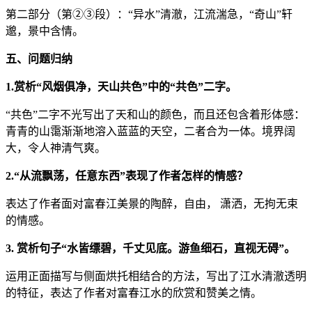
第二部分（第②③段）：“异水”清澈，江流湍急，“奇山”轩
邈，景中含情。
五、问题归纳
1.赏析“风烟俱净，天山共色”中的“共色”二字。
“共色”二字不光写出了天和山的颜色，而且还包含着形体感：
青青的山霭渐渐地溶入蓝蓝的天空，二者合为一体。境界阔
大，令人神清气爽。
2.“从流飘荡，任意东西”表现了作者怎样的情感？
表达了作者面对富春江美景的陶醉，自由， 潇洒，无拘无束
的情感。
3. 赏析句子“水皆缥碧，千丈见底。游鱼细石，直视无碍”。
运用正面描写与侧面烘托相结合的方法，写出了江水清澈透明
的特征，表达了作者对富春江水的欣赏和赞美之情。