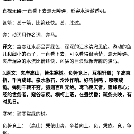
直视无碍:一直看下去毫无障碍，形容水清澈透明。
甚箭：甚于箭，比箭还快。甚，胜过。
奔：动词用作名词，奔马。
译文
：富春江水都呈青绿色，深深的江水清澈见底。游动的鱼
儿和细小的石子，一直看下去，可以看得很清楚，毫无障碍。
夹岸湍急的水流比箭还快，凶猛的巨浪就像奔腾的骏马。
3.原文：夹岸高山，皆生寒树。负势竞上，互相轩邈；争高直
指，千百成峰。泉水激石，泠泠作响。好鸟相鸣 ，嘤嘤成
韵。蝉则千转不穷，猿则百叫无绝。鸢飞戾天者，望峰息心；
经纶世务者，窥谷忘反。横柯上蔽，在昼犹昏；疏条交映，有
时见日。
寒树：耐寒常绿的树。
负势竞上：（高山）凭依山势，争着向上。负，凭依。竞，争
逐。