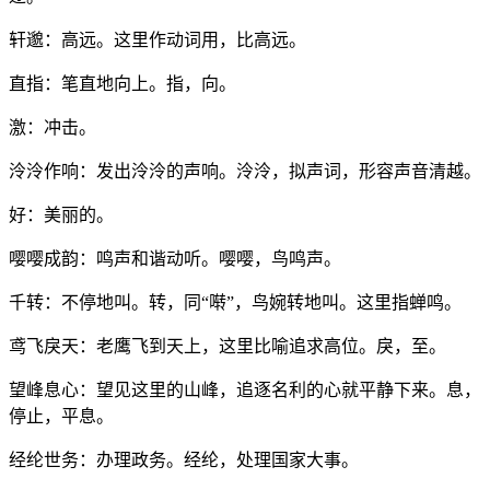
轩邈：高远。这里作动词用，比高远。
直指：笔直地向上。指，向。
激：冲击。
泠泠作响：发出泠泠的声响。泠泠，拟声词，形容声音清越。
好：美丽的。
嘤嘤成韵：鸣声和谐动听。嘤嘤，鸟鸣声。
千转：不停地叫。转，同“啭”，鸟婉转地叫。这里指蝉鸣。
鸢飞戾天：老鹰飞到天上，这里比喻追求高位。戾，至。
望峰息心：望见这里的山峰，追逐名利的心就平静下来。息，
停止，平息。
经纶世务：办理政务。经纶，处理国家大事。