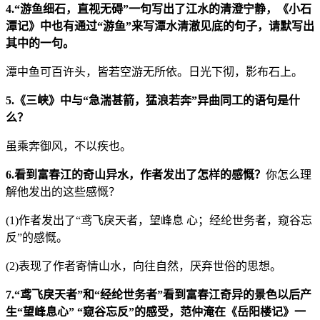
4.“游鱼细石，直视无碍”一句写出了江水的清澄宁静，《小石
潭记》中也有通过“游鱼”来写潭水清澈见底的句子，请默写出
其中的一句。
潭中鱼可百许头，皆若空游无所依。日光下彻，影布石上。
5.《三峡》中与“急湍甚箭，猛浪若奔”异曲同工的语句是什
么？
虽乘奔御风，不以疾也。
6.看到富春江的奇山异水，作者发出了怎样的感慨？
你怎么理
解他发出的这些感慨？
(1)作者发出了“鸢飞戾天者，望峰息 心；经纶世务者，窥谷忘
反”的感慨。
(2)表现了作者寄情山水，向往自然，厌弃世俗的思想。
7.“鸢飞戾天者”和“经纶世务者”看到富春江奇异的景色以后产
生“望峰息心” “窥谷忘反”的感受，范仲淹在《岳阳楼记》一