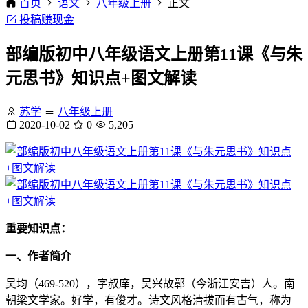
首页
语文
八年级上册
正文
投稿赚现金
部编版初中八年级语文上册第11课《与朱
元思书》知识点+图文解读
苏学
八年级上册
2020-10-02
0
5,205
重要知识点：
一、作者简介
吴均（469-520），字叔庠，吴兴故鄣（今浙江安吉）人。南
朝梁文学家。好学，有俊才。诗文风格清拔而有古气，称为