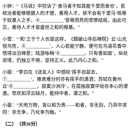
小钟：“《马说》中控诉了‘食马者不知其能千里而食也’，若
统治者能够根据人的才德，善用人才，就不会有千里马‘祗辱
于奴隶人之手，④__________’受辱而死的悲惨结局，由此可
见，善待人才才是盛世之和的根基。”
小雪：“‘和’之于个人也是这样，《题破山寺后禅院》云‘山光
悦鸟性，⑤__________’，人心若能宁静，便可在鸟语花香中
悟得淡泊禅意；陆游咏梅‘⑥__________，只有香如故’，纵处
逆境，仍独立不倚，坚持正义。此乃内心之和。”
小振：“李白在《送友人》中感叹‘挥手自兹去，
⑦__________’，难舍难分时亦有挥手的潇洒；苏轼在黄州
云‘⑧__________，寂寞沙洲冷’，在孤独寂寞中尚存本心的澄
澈。悲欢如浮云缺月，能持中者，谓之和。”
小豪：“天地万物，皆以和为贵——和者，非无别，乃异中求
同：非无争，乃化争为融。”
（
二
）（共16分）