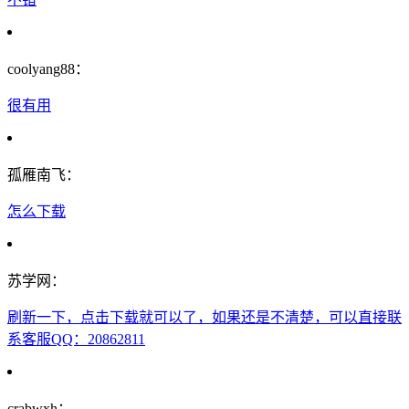
coolyang88：
很有用
孤雁南飞：
怎么下载
苏学网：
刷新一下，点击下载就可以了，如果还是不清楚，可以直接联
系客服QQ：20862811
crabwxh：