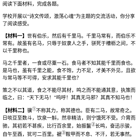
阅读下面材料，完成各题。
学校开展以“诗文传颂，激荡心魂”为主题的交流活动，你分享
了阅读感受。
【材料一】
世有伯乐，然后有千里马。千里马常有，而伯乐不
常有。故虽有名马，只辱于奴隶人之手，骈死于槽枥之间，不
以千里称也。
马之千里者，一食或尽粟一石。食马者不知其能千里而食也。
是马也，虽有千里之能，食不饱，力不足，才美不外见，且欲
与常马等不可得，安求其能千里也？
策之不以其道，食之不能尽其材，鸣之而不能通其意，执策而
临之，曰：“天下无马！”呜呼！其真无马邪？其真不知马也！
①
【材料二】
骥
不称其力，称其德也。臣有二马，故常奇之。
日啖豆至数斗，饮泉一斛，然非精洁，则宁饿死不受。介胄而
②
驰，其初若不甚疾，比行百余里，始振鬣
长鸣，奋迅示骏，
③
自午至酉，犹可二百里。褫
鞍甲而不息、不汗，若无事然。