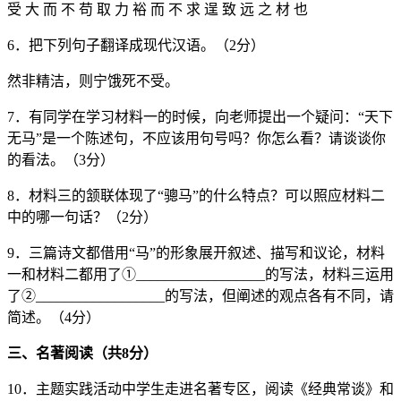
受 大 而 不 苟 取 力 裕 而 不 求 逞 致 远 之 材 也
6．把下列句子翻译成现代汉语。（2分）
然非精洁，则宁饿死不受。
7．有同学在学习材料一的时候，向老师提出一个疑问：“天下
无马”是一个陈述句，不应该用句号吗？你怎么看？请谈谈你
的看法。（3分）
8．材料三的颔联体现了“骢马”的什么特点？可以照应材料二
中的哪一句话？（2分）
9．三篇诗文都借用“马”的形象展开叙述、描写和议论，材料
一和材料二都用了①__________________的写法，材料三运用
了②__________________的写法，但阐述的观点各有不同，请
简述。（4分）
三
、名著阅读（共8分）
10．主题实践活动中学生走进名著专区，阅读《经典常谈》和