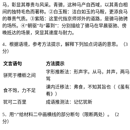
马，彰显其尊贵与风采。青骢，这种马产自西域，以其青白相
间的独特毛色而著称。②白玉鞍：洁白如玉的马鞍，更添良马
的尊贵气质。③紫陌：这里代指京师郊外的道路，是骢马驰骋
的场所。④“朝驱”与“暮到”：分别描绘了骢马在早晨驱驰、傍
晚抵达的场景，突显其速度与耐力。
4．根据语境，参考方法提示，解释下列加点词语的意思。（3
分）
文言语句
方法提示
字形推断法：形声字。从马，并声，两马
骈死于槽枥之间
驾
课内迁移法：弗食，不知其旨也（《虽有
食不饱，力不足
肴》）
犹可二百里
成语推测法：记忆犹新
5．用“/”给材料二中画横线的部分断句（限断两处）。（2
分）