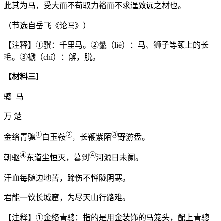
此其为马，受大而不苟取力裕而不求逞致远之材也。
（节选自岳飞《论马》）
【注释】①骥：千里马。②鬣（liè）：马、狮子等颈上的长
毛。③褫（chǐ）：解，脱。
【材料三】
骢 马
万 楚
①
②
③
金络青骢
白玉鞍
，长鞭紫陌
野游盘。
④
④
朝驱
东道尘恒灭，暮到
河源日未阑。
汗血每随边地苦，蹄伤不惮陇阴寒。
君能一饮长城窟，为尽天山行路难。
【注释】①金络青骢：指的是用金装饰的马笼头，配上青骢