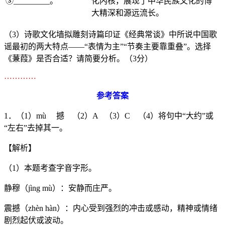
③_________。
化内核，展现了中华民族文化的博
大精深和源远流长。
（3）诗歌文化墙拟雕刻诗篇印证《经典常谈》中所说中国歌
谣最初的两大特点——“表情为主”“节奏主要靠重叠”。选择
《蒹葭》是否合适？请简要分析。（3分）
…………
参考答案
1．（1）mù 撼 （2）A （3）C （4）将句中“大约”或
“左右”去掉其一。
【解析】
（1）本题考查字音字形。
静穆（jìng mù）：安静而庄严。
震撼（zhèn hàn）：内心受到强烈的冲击或感动，精神或情绪
剧烈起伏或波动。