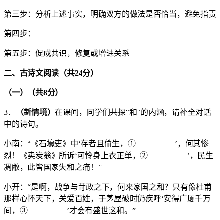
第三步：分析上述事实，明确双方的做法是否恰当，避免指责
第四步：_______
第五步：促成共识，修复或增进关系
二
、古诗文阅读（共24分）
（
一
）（共8分）
3．
（新情境）
在课间，同学们共探“和”的内涵，请补全对话
中的诗句。
小南：“《石壕吏》中‘存者且偷生，①__________’，何其惨
烈！《卖炭翁》所诉‘可怜身上衣正单，②__________’，民生
凋敝，此皆国家失和之痛！”
小开：“是啊，战争与苛政之下，何来家国之和？只有像杜甫
那样心怀天下，关爱百姓，于茅屋破时仍疾呼‘安得广厦千万
间，③__________’才会有盛世这和。”