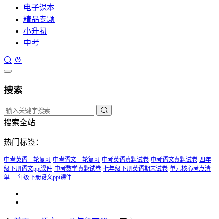
电子课本
精品专题
小升初
中考
搜索
搜索全站
热门标签：
中考英语一轮复习
中考语文一轮复习
中考英语真题试卷
中考语文真题试卷
四年
级下册语文ppt课件
中考数学真题试卷
七年级下册英语期末试卷
单元核心考点清
单
三年级下册语文ppt课件