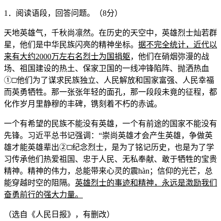
1．阅读语段，回答问题。（8分）
天地英雄气，千秋尚凛然。在历史的天空中，英雄烈士灿若群
星，他们是中华民族闪亮的精神坐标。
据不完全统计，近代以
来有大约
2000
万左右名烈士为国捐躯
，他们在硝烟弥漫的战
场、祖国建设的热土、保家卫国的一线冲锋陷阵、抛洒热血
①□他们为了谋求民族独立、人民解放和国家富强、人民幸福
而英勇牺牲。那一张张年轻的面孔，那一段段未竟的征程，都
化作岁月里静穆的丰碑，镌刻着不朽的赤诚。
一个有希望的民族不能没有英雄，一个有前途的国家不能没有
先锋。习近平总书记强调：“崇尚英雄才会产生英雄，争做英
雄才能英雄辈出②□纪念烈士，是为了铭记历史，也是为了学
习传承他们热爱祖国、忠于人民、无私奉献、敢于牺牲的宝贵
精神。精神的伟力，总能带来心灵的震hàn；信仰的光芒，总
能穿越时空的阻隔。
英雄烈士的事迹和精神，永远是激励我们
奋勇前行的强大力量。
（选自《人民日报》，有删改）