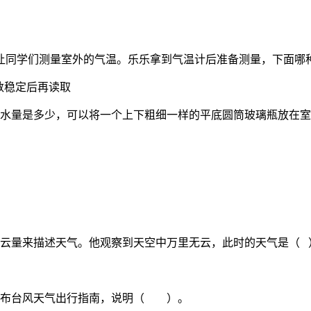
让同学们测量室外的气温。乐乐拿到气温计后准备测量，下面哪
稳定后再读取
降水量是多少，可以将一个上下粗细一样的平底圆筒玻璃瓶放在
的云量来描述天气。他观察到天空中万里无云，此时的天气是（ 
会发布台风天气出行指南，说明（ ）。