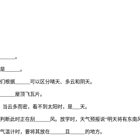
____。
______。
人们根据______可以区分晴天、多云和阴天。
_____屋顶飞瓦片。
天，当云多而密，看不到太阳时，是___天。
断此时正在刮______风。放学时，天气预报说“明天将有东南风
温计时，要将其放在______且______的地方。