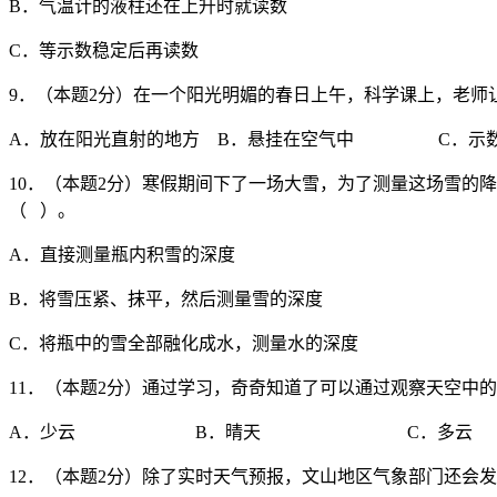
B．气温计的液柱还在上升时就读数
C．等示数稳定后再读数
9．（本题2分）在一个阳光明媚的春日上午，科学课上，老师
A．放在阳光直射的地方 B．悬挂在空气中 C．示数
10．（本题2分）寒假期间下了一场大雪，为了测量这场雪的
（ ）。
A．直接测量瓶内积雪的深度
B．将雪压紧、抹平，然后测量雪的深度
C．将瓶中的雪全部融化成水，测量水的深度
11．（本题2分）通过学习，奇奇知道了可以通过观察天空中
A．少云 B．晴天 C．多云
12．（本题2分）除了实时天气预报，文山地区气象部门还