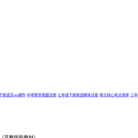
下册语文ppt课件
中考数学真题试卷
七年级下册英语期末试卷
单元核心考点清单
三年