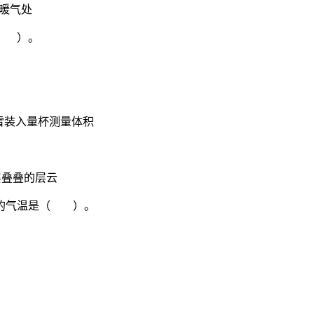
暖气处
（ ）。
装入量杯测量体积
叠叠的层云
可能的气温是（ ）。
。