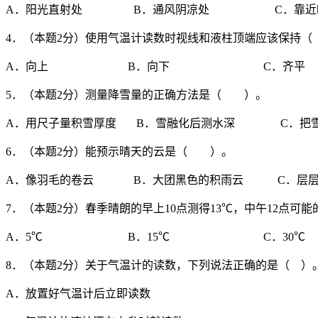
A．阳光直射处 B．通风阴凉处 C．靠近
4．（本题2分）使用气温计读数时视线和液柱顶端应该保持
A．向上 B．向下 C．齐平
5．（本题2分）测量降雪量的正确方法是（ ）。
A．用尺子量积雪厚度 B．雪融化后测水深 C．把雪
6．（本题2分）能预示晴天的云是（ ）。
A．像羽毛的卷云 B．大团黑色的积雨云 C．层层
7．（本题2分）春季晴朗的早上10点测得13℃，中午12点
A．5℃ B．15℃ C．30℃
8．（本题2分）关于气温计的读数，下列说法正确的是（ ）
A．放置好气温计后立即读数