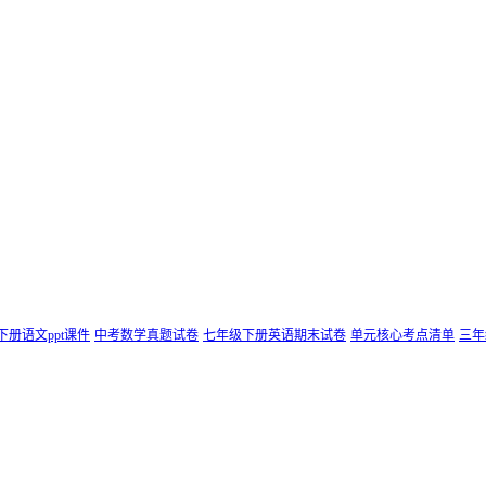
下册语文ppt课件
中考数学真题试卷
七年级下册英语期末试卷
单元核心考点清单
三年