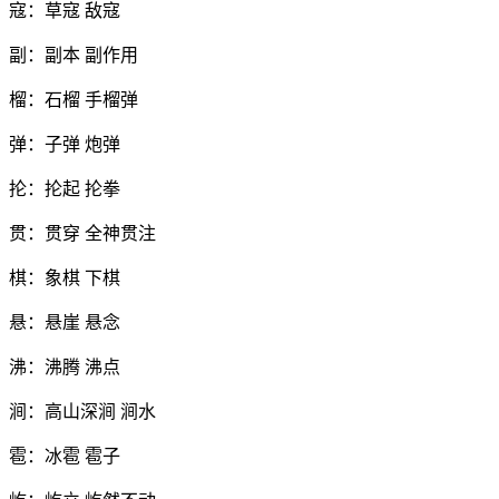
寇：草寇 敌寇
副：副本 副作用
榴：石榴 手榴弹
弹：子弹 炮弹
抡：抡起 抡拳
贯：贯穿 全神贯注
棋：象棋 下棋
悬：悬崖 悬念
沸：沸腾 沸点
涧：高山深涧 涧水
雹：冰雹 雹子