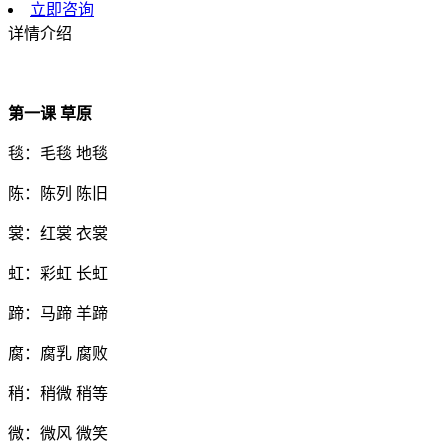
立即咨询
详情介绍
第一课
草原
毯：毛毯 地毯
陈：陈列 陈旧
裳：红裳 衣裳
虹：彩虹 长虹
蹄：马蹄 羊蹄
腐：腐乳 腐败
稍：稍微 稍等
微：微风 微笑