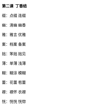
第二课
丁香结
缀：点缀 连缀
幽：清幽 幽香
雅：雅言 优雅
案：档案 备案
拙：笨拙 拙见
薄：单薄 浅薄
糊：糊涂 模糊
蕾：花蕾 苞蕾
襟：襟怀 衣襟
恍：恍恍 恍惚