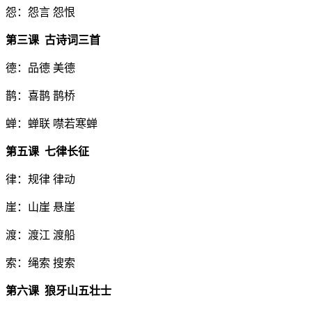
怨：怨言 怨恨
第三课
古诗词三首
德：品德 美德
鹊：喜鹊 鹊桥
蝉：蝉联 噤若寒蝉
第五课
七律长征
律：规律 律动
崖：山崖 悬崖
渡：渡江 渡船
索：绳索 搜索
第六课
狼牙山五壮士