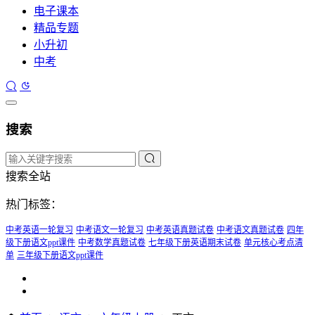
电子课本
精品专题
小升初
中考
搜索
搜索全站
热门标签：
中考英语一轮复习
中考语文一轮复习
中考英语真题试卷
中考语文真题试卷
四年
级下册语文ppt课件
中考数学真题试卷
七年级下册英语期末试卷
单元核心考点清
单
三年级下册语文ppt课件