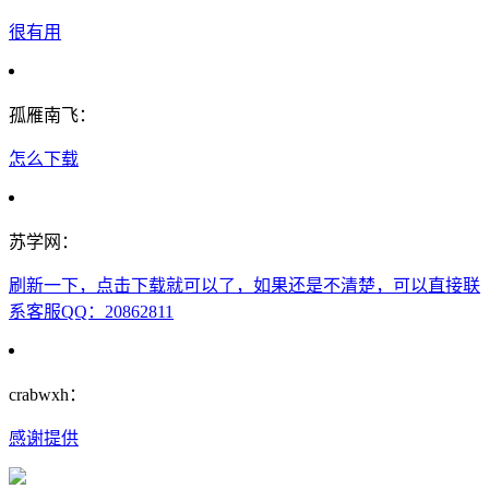
很有用
孤雁南飞：
怎么下载
苏学网：
刷新一下，点击下载就可以了，如果还是不清楚，可以直接联
系客服QQ：20862811
crabwxh：
感谢提供