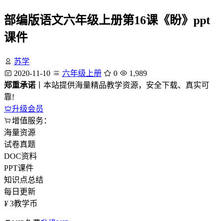
部编版语文六年级上册第16课《盼》ppt
课件
苏学
2020-11-10
六年级上册
0
1,989
郑重承诺
丨本站提供海量精品教学资源，安全下载、真实可
靠!
升级会员
增值服务：
海量资源
试卷真题
DOC资料
PPT课件
知识点总结
每日更新
¥
3
教学币