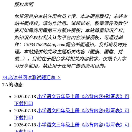
版权声明
此资源是由本站注册会员上传，本站拥有版权；未经本
站书面授权，请勿作他用。试题试卷，教案课件及教学
资料如需商用需第三方额外授权；本站尊重知识产权，
如知识产权权利人认为平台内容涉嫌侵权，可通过邮
件：1303476849@qq.com提出书面通知，我们将及时处
理。本站提供的党政主题相关内容（国旗、国徽、党
徽...），目的在于配合学科相关内容教学，仅限个人学
习分享使用，禁止用于任何广告和商用目的。
必读书阅读测试题汇总
TA的动态
2026-07-18
小学语文五年级上册《必背内容+默写表》可
下载打印
2026-07-18
小学语文四年级上册《必背内容+默写表》可
下载打印
2026-07-18
小学语文三年级上册《必背内容+默写表》可
下载打印