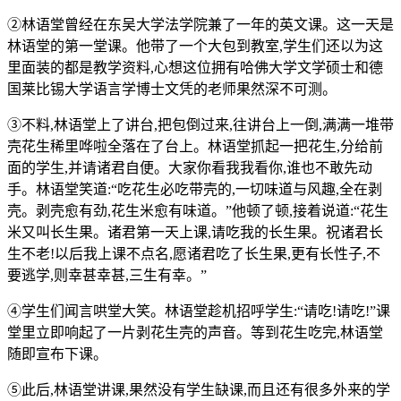
②林语堂曾经在东吴大学法学院兼了一年的英文课。这一天是
林语堂的第一
堂课。他带了一个大包到教室,学生们还以为这
里面装的都是教学资料,心想这位
拥有哈佛大学文学硕士和德
国莱比锡大学语言学博士文凭的老师果然深不可测。
③不料,林语堂上了讲台,把包倒过来,往讲台上一倒,满满一堆带
壳花生稀里哗啦全落在了台上。林语堂抓起一把花生,分给前
面的学生,并请诸君自便。大家你看我我看你,谁也不敢先动
手。林语堂笑道:“吃花生必吃带壳的,一切味道与风趣,全在剥
壳。剥壳愈有劲,花生米愈有味道。”他顿了顿,接着说道:“花生
米又叫长生果。诸君第一天上课,请吃我的长生果。祝诸君长
生不老!以后我上课不点名,愿诸君吃了长生果,更有长性子,不
要逃学,则幸甚幸甚,三生有幸。”
④学生们闻言哄堂大笑。林语堂趁机招呼学生:“请吃!请吃!”课
堂里立即响起了一片剥花生壳的声音。等到花生吃完,林语堂
随即宣布下课。
⑤此后,林语堂讲课,果然没有学生缺课,而且还有很多外来的学