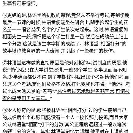
生慕名赶来偷师。
⑥更绝的是,林语堂所执教的课程,竟然从不举行考试,每到学期
最后一节课的时候,林语堂便端坐在讲台上,随手捡起学生的花
名册一一唱名,念到名字的学生依次站起来。这时,林语堂便如
相面先生一般,细细把这个学生打量一番,然后在成绩册上记上
一个分数,这就是该生本学期的成绩了。林语堂“相面打分”的
故事堪称教育界的一大奇闻,并引起了一些老师的模仿。
⑦林语堂这样做的直接原因是他对刻板的考试制度的厌恶,他
说:“倘使我只在大学讲堂演讲,一班56个学生,多半见面而不知
名,少半连面都认不得,到了学期终叫我出10个考题给他们考,而
凭这10个考题,定他们及格不及格,打死我我也不肯。”他还把考
试比成大煞风景的“煮鹤”:“
恶性考试艺术就是煮鹤艺术
,
可惜被
煮的是我们男女青年。
”
⑧令人称奇的是,那些被林语堂“相面打分”过的学生接到自己
的成绩后个个心服口服,没有一个人上校长那儿投诉,而且大家
公认林语堂“相面”打下的分数,其公正程度远超过一般以笔试
命题计分的方法。其实,林语堂记忆力超群,他平时在上课的时