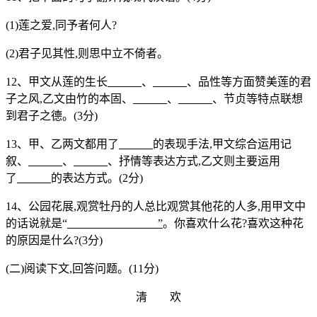
(1)莲之爱,同予者何人?
(2)君子见其性,则思中立不倚者。
12、甲文从莲的生长
、
、品性等方面赞美莲的君
子之风,乙文由竹的本固、
、
、节贞等特点联想
到君子之德。(3分)
13、甲、乙两文都用了
的表现手法,甲文综合运用记
叙、
、
、抒情等表达方式,乙文则主要运用
了
的表达方式。(2分)
14、公园花展,观赏牡丹的人总比观赏其他花的人多,用甲文中
的话说就是“
”
。你喜欢什么花?喜欢这种花
的原因是什么?(3分)
(二)阅读下文,回答问题。(11分)
清 欢