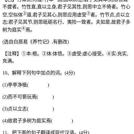
不拔者。竹性直,直以立身,君子见其性,则思中立不倚者。竹心
②
③
空,空似体
道,君子见其心,则思应用虚受
者。竹节贞,贞以立
志;君子见其节,则思砥砺名行、夷险一致者。夫如是,故君子多
④
树为庭实
焉。
(选自白居易《养竹记》,有删改)
【注释】①本:根。②体:体悟。③虚受:虚心接受。④实:充实,
充满。
10、解释下列句中加点的词。(4分)
(1)亭亭净植( )
(2)而不可亵玩焉( )
(3)贞以立志( )
(4)故君子多树为庭实焉( )
11、把下面的句子翻译成现代汉语。(4分)