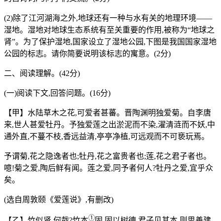
(2)除了江河湖海之外,地球还有一种与水有关的地理环境——
湿地。湿地对地
球生态系统有至关重要的作用,被称为“地球之
肾”。为了保护湿地,国家设立了湿
地公园,下图是我国国家湿地
公园的标志。请你简要说明该标志的寓意。(2分)
二、阅读理解。(42分)
(一)阅读下文,回答问题。(16分)
【甲】水陆草木之花,可爱者甚蕃。晋陶渊明独爱菊。自李唐
来,世人甚爱牡丹。予独爱莲之出淤泥而不染,濯清涟而不妖,中
通外直,不蔓不枝,香远益清,亭亭净植,可远观而不可亵玩焉。
予谓菊,花之隐逸者也;牡丹,花之富贵者也;莲,花之君子者也。
噫!菊之爱,陶后鲜有闻。莲之爱,同予者何人?牡丹之爱,宜乎众
矣。
(选自周敦颐《爱莲说》,有删改)
①
【乙】竹似贤,何哉?竹本
固,固以树德,君子见其本,则思善建