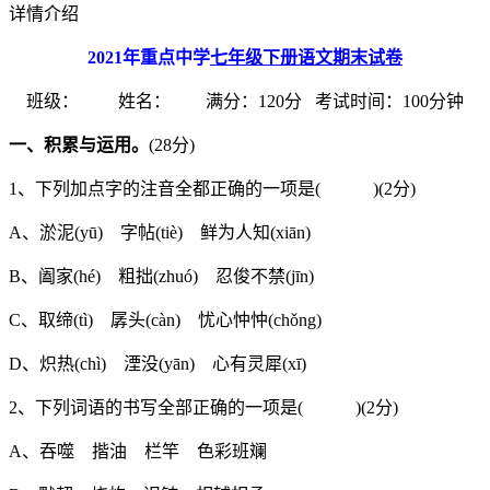
详情介绍
2021
年重点中学
七年级下册语文期末试卷
班级： 姓名： 满分：120分 考试时间：100分钟
一、积累与运用。
(28分)
1、下列加点字的注音全都正确的一项是( )(2分)
A、淤泥(yū) 字帖(tiè) 鲜为人知(xiān)
B、阖家(hé) 粗拙(zhuó) 忍俊不禁(jīn)
C、取缔(tì) 孱头(càn) 忧心忡忡(chǒng)
D、炽热(chì) 湮没(yān) 心有灵犀(xī)
2、下列词语的书写全部正确的一项是( )(2分)
A、吞噬 揩油 栏竿 色彩班斓