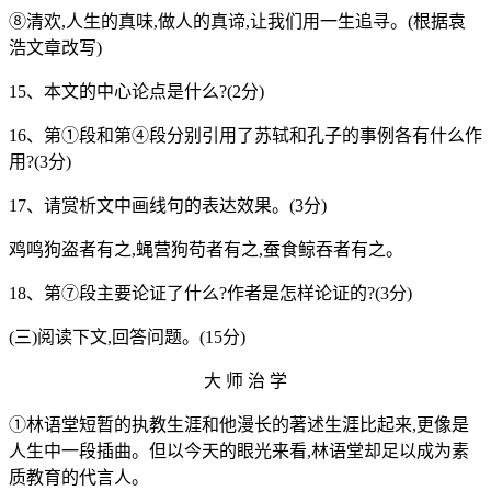
⑧清欢,人生的真味,做人的真谛,让我们用一生追寻。
(根据袁
浩文章改写)
15、本文的中心论点是什么?(2分)
16、第①段和第④段分别引用了苏轼和孔子的事例各有什么作
用?(3分)
17、请赏析文中画线句的表达效果。(3分)
鸡鸣狗盗者有之,蝇营狗苟者有之,蚕食鲸吞者有之。
18、第⑦段主要论证了什么?作者是怎样论证的?(3分)
(三)阅读下文,回答问题。(15分)
大 师 治 学
①林语堂短暂的执教生涯和他漫长的著述生涯比起来,更像是
人生中一段插曲。但以今天的眼光来看,林语堂却足以成为素
质教育的代言人。