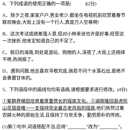
4、下列成语的使用正确的一项是( )(2分)
A、除夕之夜,家家户户,男女老少,都坐在电视机前欣赏着春节
联欢晚会,大街上没有一个行人,真是万人空巷啊!
B、这次考试成绩差强人意,但对小林来说也许是好事,经受这
一次挫折,他肯定知道自己的不足了。
C、假日的海南,到处是游玩、购物的人,深夜了,大街上还络绎
不绝,热闹极了。
D、遇到问题,他总喜欢寻根究底,倘若不问个水落石出,是绝不
会善罢甘休的。
5、下列语段中的画线句均有语病,请根据要求进行修改。(4分)
①
紫鹊界梯田培育着厚重悠长的瑶族文化。
②
湖南隆回县虎形
山花瑶是唯一一支保持完全最古老风俗的瑶族
,他们依然过着
农耕火种的原始生活,且保持了与世无争、勤劳质朴的传统。
(1)第①句中,词语搭配不当,应将“
”改为“
”。