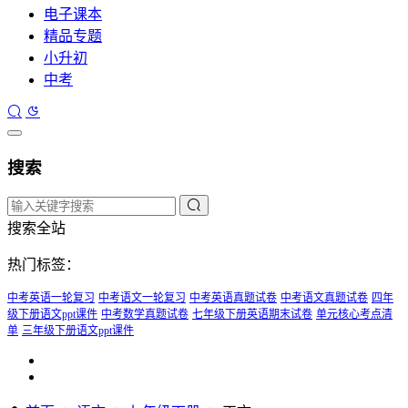
电子课本
精品专题
小升初
中考
搜索
搜索全站
热门标签：
中考英语一轮复习
中考语文一轮复习
中考英语真题试卷
中考语文真题试卷
四年
级下册语文ppt课件
中考数学真题试卷
七年级下册英语期末试卷
单元核心考点清
单
三年级下册语文ppt课件