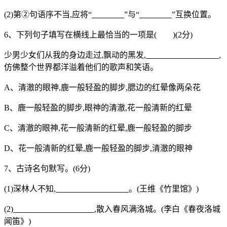
(2)第②句语序不当,应将“
”与“
”互换位置。
6、下列句子填写在横线上最恰当的一项是( )(2分)
少男少女们从我的身边走过,飘动的黑发,
,
仿佛整个世界都洋溢着他们的歌声和笑语。
A、清澈的眼神,鹿一般轻盈的脚步,腮边的红晕像两朵花
B、鹿一般轻盈的脚步,眼神的清澈,花一般清新的红晕
C、清澈的眼神,花一般清新的红晕,鹿一般轻盈的脚步
D、花一般清新的红晕,鹿一般轻盈的脚步,清澈的眼神
7、古诗名句默写。(6分)
(1)深林人不知,
。(王维《竹里馆》)
(2)
,散入春风满洛城。(李白《春夜洛城
闻笛》)