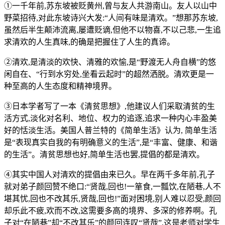
①一千年前,苏东坡被贬黄州,曾与友人共游南山。友人以山中
野菜招待,对此东坡诗兴大发:“人间有味是清欢。”想那苏东坡,
虽然后半生颠沛流离,屡遭贬谪,但他不以物喜,不以己悲,一生追
求清欢的人生真味,的确是把握住了人生的真谛。
②清欢,是清淡的欢快、清雅的欢愉,是“野渡无人舟自横”的悠
闲自在、“行到水穷处,坐看云起时”的超然洒脱。清欢更是一
种至高的人生态度和精神境界。
③日本学者写了一本《清贫思想》,他建议人们采取清贫的生
活方式,淡化对名利、地位、权力的追逐,追求一种内心丰盈美
好的恬淡生活。美国人普兰特的《简单生活》认为, 简单生活
是“表现真实自我的有明确意义的生活”,是“丰富、健康、和谐
的生活”。清贫思想也好,简单生活也罢,提倡的都是清欢。
④其实中国人对清欢的提倡由来已久。早在两千多年前,孔子
就对弟子颜回赞不绝口:“贤哉,回也!一箪食,一瓢饮,在陋巷,人不
堪其忧,回也不改其乐,贤哉,回也!”面对困境,别人难以忍受,颜回
却乐此不疲,欢而不改,这需要多高的境界、多深的修养啊。孔
子对“在陋巷”却“不改其乐”的颜回连叹“贤哉”,这是老师对学生