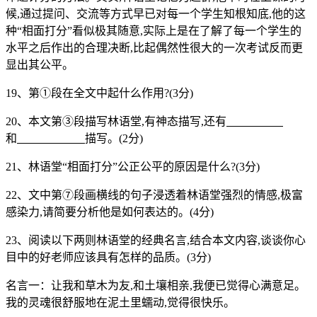
候,通过提问、交流等方式早已对每一个学生知根知底,他的这
种“相面打分”看似极其随意,实际上是在了解了每一个学生的
水平之后作出的合理决断,比起偶然性很大的一次考试反而更
显出其公平。
19、第①段在全文中起什么作用?(3分)
20、本文第③段描写林语堂,有神态描写,还有
和
描写。(2分)
21、林语堂“相面打分”公正公平的原因是什么?(3分)
22、文中第⑦段画横线的句子浸透着林语堂强烈的情感,极富
感染力,请简要分析他是如何表达的。(4分)
23、阅读以下两则林语堂的经典名言,结合本文内容,谈谈你心
目中的好老师应该具有怎样的品质。(3分)
名言一：让我和草木为友,和土壤相亲,我便已觉得心满意足。
我的灵魂很舒服地在泥土里蠕动,觉得很快乐。