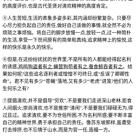
的高度评价,也是古代圣贤对清欢精神的高度肯定。
⑤人生苦短,生活的表象多姿多彩,其内涵却纷繁复杂。只要尽
心尽力担负起自己的责任,做好自己该做的事情,就全然不必为
烦琐之事烦恼。将自己的脚步放慢一点,放轻一点,过一种简朴
的生活,享受一下世间原有的简单和真纯,追求精神上的愉悦,这
样的快乐是永久的快乐。
⑥但是,在这纷纷扰扰的世界里,不是所有的人都能经得起名利
的诱惑,
鸡鸣狗盗者有之
,
蝇营狗苟者有之
,
蚕食鲸吞者有之
。结
果如何呢?这些追名逐利者或惶惶不可终日,或“反误了卿卿性
命”。君不见有多少“苍蝇”落地,又有多少“老虎”进笼?他们的人
生何乐之有?
⑦提倡清欢,并不是倡导“穷欢”,不是要我们走进深山老林,拒食
人间烟火;崇尚清欢,也不是推崇“清闲”,不是要我们碌碌无为,得
过且过。追求清欢,要不为世俗所困,不为名利所惑;要不断丰富
自己的精神世界,勇于承担自己的责任。像苏东坡那样,虽遭受
打击排挤,也不忘情于山水,而是为官一任,造福一方。