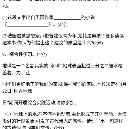
船。
(1)这段文字出自英国作家
的小说
《
》。(2分)
(2)法国启蒙思想家卢梭曾建议青少年,尤其是男孩子要多读读
这本书,你认为
他提出这个建议的原因是什么?(2分)
9、综合性学习。(4分)
地球是一个名副其实的“水球”,地球表面超过三分之二被水覆
盖着。为了让
同学们更好地了解我们的家园,保护我们的家园,学校决定在4月
22日“世界地球
日”期间开展综合实践活动,请你参加。
（1）地球上的水,在不停地运动着,由此形成了江河奔涌、大海
澎湃的壮观景象,
引发了古代诗人的感慨。请你写出一句这样
的古诗词,与同学们交流。(2分)