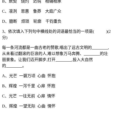
B、默契 烧灼 迟钝 相辅相承
C、凛洌 恩惠 鲁莽 大庭广众
D、臆断 烦琐 轮廓 千钧重负
3、依次填入下列句中横线处的词语最恰当的一项是( )(2
分)
每一条河流都是一曲古老的赞歌,唱出了远古文明的
,
从未看过翻滚的巨浪的人,难以想象万马奔腾、
的壮
丽景象。让我们迈开脚步,打开
,投入大自然
的
。
A、光芒 一碧万顷 心曲 怀抱
B、辉煌 一泻千里 心扉 怀抱
C、光芒 一往无前 心扉 情怀
D、辉煌 一望无际 心曲 情怀