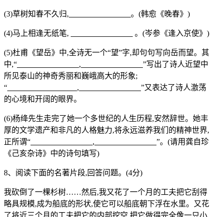
(3)草树知春不久归,
。(韩愈《晚春》)
(4)马上相逢无纸笔,
。(岑参《逢入京使》)
(5)杜甫《望岳》中,全诗无一个“望”字,却句句写向岳而望。其
中,“
,
”写出了诗人近望中
所见泰山的神奇秀丽和巍峨高大的形象;
“
,
”又表达了诗人激荡
的心境和开阔的眼界。
(6)杨绛先生走完了她一个多世纪的人生历程,安然辞世。她丰
厚的文学遗产和非凡的人格魅力,将永远滋养我们的精神世界,
正所谓“
,
”。(请用龚自珍
《己亥杂诗》中的诗句填写)
8、阅读下面的名著片段,回答问题。(4分)
我砍倒了一棵杉树……然后,我又花了一个月的工夫把它刮得
略具规模,成为船底的形状,使它可以船底朝下浮在水里。又花
了将近三个月的工夫把它的内部挖空,把它做得完全像一只小