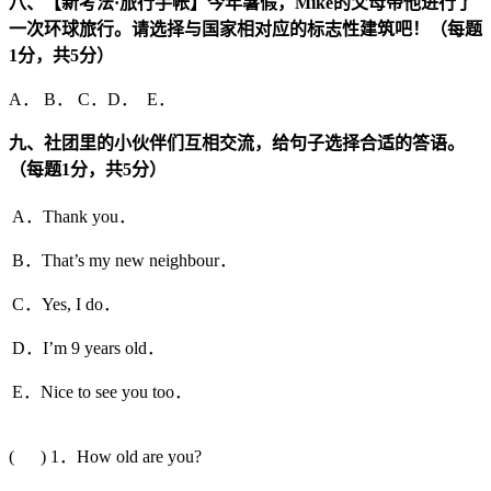
八、【新考法·旅行手帐】今年暑假，
Mike
的父母带他进行了
一次环球旅行。请选择与国家相对应的标志性建筑吧！（每题
1
分，共
5
分）
A． B． C．D． E．
九、社团里的小伙伴们互相交流，给句子选择合适的答语。
（每题
1
分，共
5
分）
A．Thank you．
B．That’s my new neighbour．
C．Yes, I do．
D．I’m 9 years old．
E．Nice to see you too．
( ) 1．How old are you?