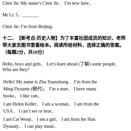
Chen Jie: My name’s Chen Jie． I’m new here．
Mr Li: 5．_______
Chen Jie: I’m from Beijing．
十二、【新考点·历史人物】为了丰富社团成员的知识，老师
带大家去图书室看绘本。阅读所给材料，选择正确的答案。
（每题
2
分，共
10
分）
Hello, boys and girls． Let’s learn about (了解) some people．
Who are they?
Hello! My name is Zhu Yuanzhang． I’m from the
Ming Dynasty (朝代)． I’m a man． I have many
books． I like cats．
I am Helen Keller． I am a woman． I am from the
USA． I can’t see or hear．
I am Cai Wenji． I am a girl． I am from the Han
Dynasty． I can play music．