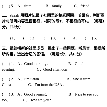
( ) 5． A．from B．family C．friend
二、
Sarah
用照片记录了社团里的精彩瞬间。听录音，判断图
片与所听内容是否相符，相符的写
T
，不相符的写
F
。（每题
1
分，共
5
分）
( ) 1．
( ) 2．
( ) 3．
( ) 4．
( ) 5．
三、组织招新的社团成员，提出了一些问题。听录音，根据所
听内容，选出合适的答语。（每题
2
分，共
10
分）
( ) 1． A．Good morning． B．Good
evening． C．Good afternoon．
( ) 2． A．I’m Sarah． B．She is from
China． C．I’m from the USA．
( ) 3． A．Good evening． B．Nice to see you
too． C．How are you?