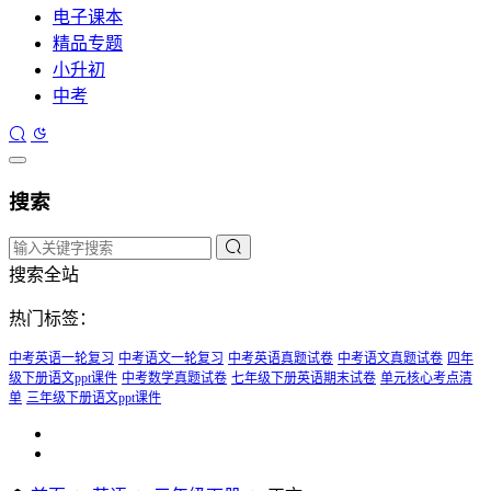
电子课本
精品专题
小升初
中考
搜索
搜索全站
热门标签：
中考英语一轮复习
中考语文一轮复习
中考英语真题试卷
中考语文真题试卷
四年
级下册语文ppt课件
中考数学真题试卷
七年级下册英语期末试卷
单元核心考点清
单
三年级下册语文ppt课件