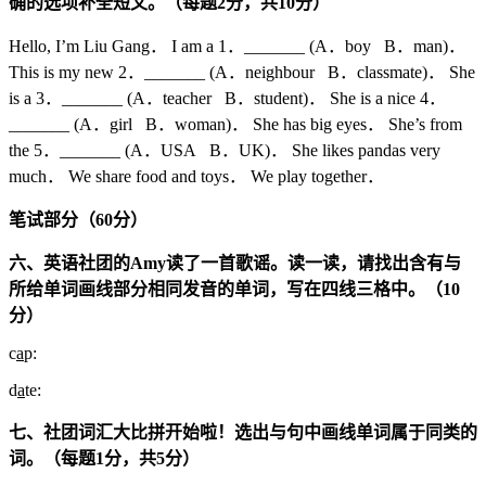
确的选项补全短文。（每题
2
分，共
10
分）
Hello, I’m Liu Gang． I am a 1．_______ (A．boy B．man)．
This is my new 2．_______ (A．neighbour B．classmate)． She
is a 3．_______ (A．teacher B．student)． She is a nice 4．
_______ (A．girl B．woman)． She has big eyes． She’s from
the 5．_______ (A．USA B．UK)． She likes pandas very
much． We share food and toys． We play together．
笔试部分（
60
分）
六、英语社团的
Amy
读了一首歌谣。读一读，请找出含有与
所给单词画线部分相同发音的单词，写在四线三格中。（
10
分）
c
a
p:
d
a
te:
七、社团词汇大比拼开始啦！选出与句中画线单词属于同类的
词。（每题
1
分，共
5
分）