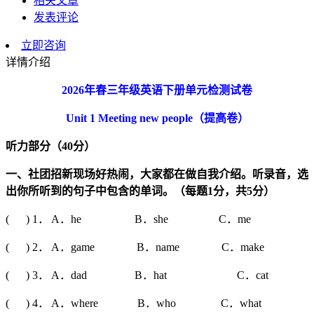
相关文章
发表评论
立即咨询
详情介绍
2026
年春三年级英语下册单元检测试卷
Unit 1 Meeting new people
（提高卷）
听力部分（
40
分）
一、社团招新现场好热闹，大家都在做自我介绍。听录音，选
出你所听到的句子中包含的单词。（每题
1
分，共
5
分）
( ) 1． A．he B．she C．me
( ) 2． A．game B．name C．make
( ) 3． A．dad B．hat C．cat
( ) 4． A．where B．who C．what