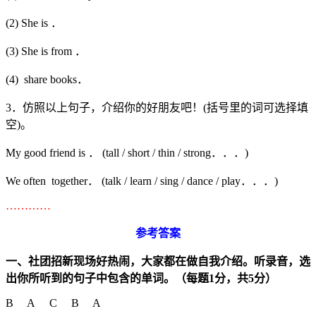
(2) She is ．
(3) She is from ．
(4) share books．
3．仿照以上句子，介绍你的好朋友吧！(括号里的词可选择填
空)。
My good friend is ． (tall / short / thin / strong．．．)
We often together． (talk / learn / sing / dance / play．．．)
…………
参考答案
一、社团招新现场好热闹，大家都在做自我介绍。听录音，选
出你所听到的句子中包含的单词。（每题
1
分，共
5
分）
B A C B A