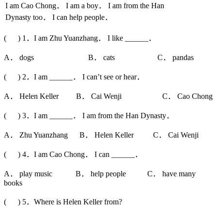
I am Cao Chong． I am a boy． I am from the Han
Dynasty too． I can help people．
( ) 1．I am Zhu Yuanzhang． I like ______．
A． dogs B． cats C． pandas
( ) 2．I am ______． I can’t see or hear．
A． Helen Keller B． Cai Wenji C． Cao Chong
( ) 3．I am ______． I am from the Han Dynasty．
A． Zhu Yuanzhang B． Helen Keller C． Cai Wenji
( ) 4．I am Cao Chong． I can ______．
A． play music B． help people C． have many
books
( ) 5．Where is Helen Keller from?