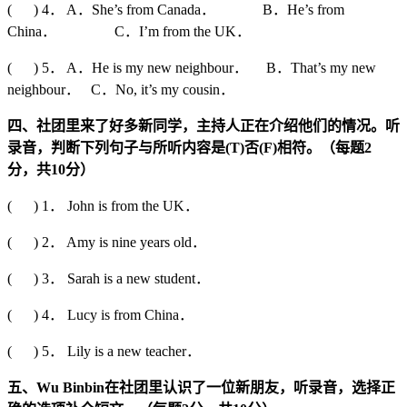
( ) 4． A．She’s from Canada． B．He’s from
China． C．I’m from the UK．
( ) 5． A．He is my new neighbour． B．That’s my new
neighbour． C．No, it’s my cousin．
四、社团里来了好多新同学，主持人正在介绍他们的情况。听
录音，判断下列句子与所听内容是
(T)
否
(F)
相符。（每题
2
分，共
10
分）
( ) 1． John is from the UK．
( ) 2． Amy is nine years old．
( ) 3． Sarah is a new student．
( ) 4． Lucy is from China．
( ) 5． Lily is a new teacher．
五、
Wu Binbin
在社团里认识了一位新朋友，听录音，选择正