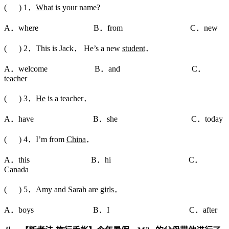
( ) 1．
What
is your name?
A．where B．from C．new
( ) 2．This is Jack． He’s a new
student
．
A．welcome B．and C．
teacher
( ) 3．
He
is a teacher．
A．have B．she C．today
( ) 4．I’m from
China
．
A．this B．hi C．
Canada
( ) 5．Amy and Sarah are
girls
．
A．boys B．I C．after