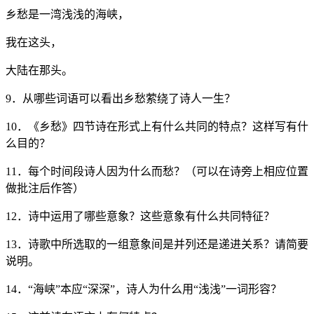
乡愁是一湾浅浅的海峡，
我在这头，
大陆在那头。
9．从哪些词语可以看出乡愁萦绕了诗人一生？
10．《乡愁》四节诗在形式上有什么共同的特点？这样写有什
么目的？
11．每个时间段诗人因为什么而愁？（可以在诗旁上相应位置
做批注后作答）
12．诗中运用了哪些意象？这些意象有什么共同特征？
13．诗歌中所选取的一组意象间是并列还是递进关系？请简要
说明。
14．“海峡”本应“深深”，诗人为什么用“浅浅”一词形容？