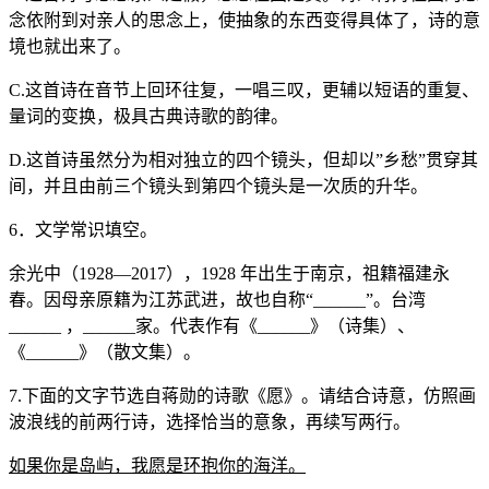
念依附到对亲人的思念上，使抽象的东西变得具体了，诗的意
境也就出来了。
C.这首诗在音节上回环往复，一唱三叹，更辅以短语的重复、
量词的变换，极具古典诗歌的韵律。
D.这首诗虽然分为相对独立的四个镜头，但却以”乡愁”贯穿其
间，并且由前三个镜头到第四个镜头是一次质的升华。
6．文学常识填空。
余光中（1928—2017），1928 年出生于南京，祖籍福建永
春。因母亲原籍为江苏武进，故也自称“______”。台湾
______ ，______家。代表作有《______》（诗集）、
《______》（散文集）。
7.下面的文字节选自蒋勋的诗歌《愿》。请结合诗意，仿照画
波浪线的前两行诗，选择恰当的意象，再续写两行。
如果你是岛屿，我愿是环抱你的海洋。