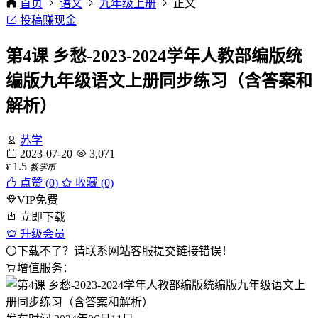
首页
语文
九年级上册
正文
投稿赚现金
第4课 乡愁-2023-2024学年人教部编版统
编版九年级语文上册同步练习（含答案和
解析）
苏学
2023-07-20
3,071
1.5
¥
教学币
点赞 (
0
)
收藏 (0)
VIP免费
立即下载
升级会员
下载不了？请联系网站客服提交链接错误！
增值服务：