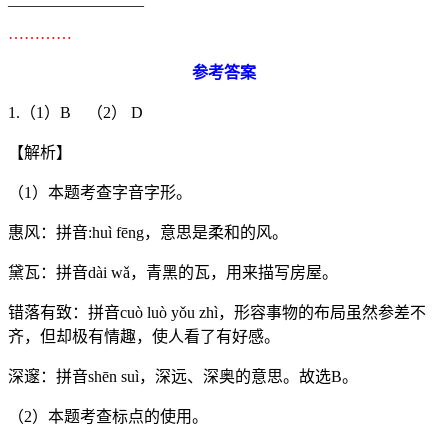
…………
参考答案
1.（1）B （2） D
【解析】
（1）本题考查字音字形。
惠风：拼音:huì fēng，意思是柔和的风。
黛瓦：拼音dài wǎ，青黑的瓦，用来描写房屋。
错落有致：拼音cuò luò yǒu zhì，形容事物的布局虽然参差不
齐，但却极有情趣，使人看了有好感。
深邃：拼音shēn suì，深远、深奥的意思。故选B。
（2）本题考查标点的使用。