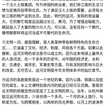
一个汉人士族集团。作为帝国的统治者，他们将江南的生活习
惯与民情风俗带到北京。为了满足汉人士族的需要，必须有大
批江南的物产运到北京。因此，明代的运河，发挥的效益最
大，它的繁忙程度远远超过长江、黄河。为了增强运输能力，
朝廷投入了大量的物力与人力。可以说，没有任何一个朝代，
像明朝那样将运河当成不可替代的生命河。
⑨文明一词，据我理解，是人类某种带有鲜明特色的生存方
式……它涵盖了文化、经济、制度、风俗各个方面。如果以此
推断，运河文明的说法是可以成立的。因为这条地球上最伟大
的人造河流，在一千多年的历史中，对中国的经济史、水利
史、交通史、城市史、军事史等方面，均有深刻的影响与巨大
的改变。无可否认，运河文明是中华文明体系中的灿烂章节。
⑩运河的急剧衰败是近一个世纪的事。因为公路、铁路以及航
空的诞生，水上交通特别是内河的航运已经日见式微。曾是农
业文明的骄傲忽然间变成了工业文明的弃儿。当年，从杭州乘
船沿运河到北京，少说也得一个多月。一个月的水上旅行，与
帆桨为伍，与鸥鹭相亲，以两岸的风光养眼，以河上的波涛养