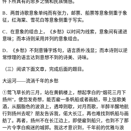
件下所具有的思乡之情和民族情感。
B．两首诗歌意象单纯而有张力，邮票、船票等意象侧重于象
征，红海棠、雪花白等意象侧重于写实。
C．在意象的组合上，《乡愁》以时间为线索，意象间有递进
意味；而本诗则采用并列的意象组合。
D．《乡愁》不刻意锤字炼句，语言质朴浅显；而本诗则以逆
常悖理的语言达到意想不到的诗美、诗味。
（三）阅读下面文章，完成后面的题目。
大运河——流淌千年的乡愁
①莺飞草长的三月，站在黄鹤楼上，想起李白的“烟花三月下
扬州”，便忽发奇想，能否雇一条帆船或者画舫，带上弦歌美
酒，从胭脂色的波浪上，遇埠则歇，对月而歌，半醉半醒地航
行到扬州去呢？朋友告诉我，偌大长江，再也难找到帆船与画
舫了。再者，扬州不在长江边上，即使雇到船只，也到不了那
一片令李白痴迷的城郭。我这才意识到，千年前的优雅与浪