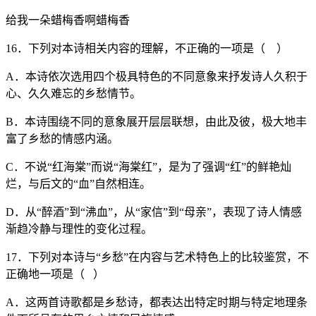
给我一朵蜡梅香啊蜡梅香
16．下列对本诗相关内容的理解，不正确的一项是（ ）
A．本诗依次选用四个极具特色的不同意象来抒发诗人久积于
心、久久难忘的乡愁情节。
B．本诗围绕不同的意象展开层层联想，由此及彼，极大地丰
富了乡愁的情感内涵。
C．不说“红海棠”而说“海棠红”，是为了强调“红”的鲜艳灿
烂，与后文的“血”自然相连。
D．从“醉酒”到“沸血”，从“家信”到“母亲”，表现了诗人情感
渐趋冷静与理性的变化过程。
17．下列对本诗与“乡愁”在内容与艺术特色上的比较鉴赏，不
正确地一项是（ ）
A．这两首诗歌都是乡愁诗，都表达出特定时期与特定地理条