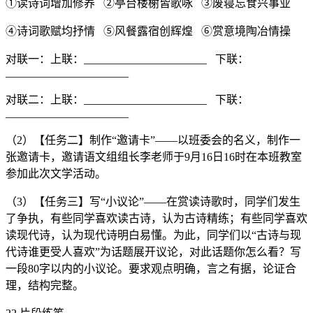
①读诗词增加修养 ②亭台楼榭皆歌咏 ③废寝忘食兴事业
④诗词歌赋均抒情 ⑤风餐露宿创辉煌 ⑥赏意境陶冶情操
对联一：上联：______________________ 下联：
______________________
对联二：上联：______________________ 下联：
______________________
（2）【任务二】制作“邀请卡”——以班委会的名义，制作一
张邀请卡，邀请语文组组长李老师于9月16日16时在本班教室
参加此次文学活动。
（3）【任务三】写“小议论”——在赏读诗歌时，同学们发生
了争执，有些同学喜欢读古诗，认为古诗精练；有些同学喜欢
读现代诗，认为现代诗明白易懂。为此，同学们以“古诗与现
代诗谁更受人喜欢”为话题展开议论，对此话题你怎么看？写
一段80字以内的小议论。要求观点明确，言之有据，论证合
理，结构完整。