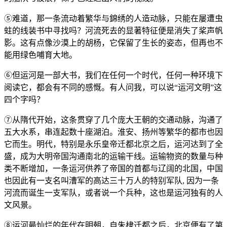
⑤难道，那一条流动着繁华与錦绣的人造动脉，只能在屡遭虫
蛀的线装书中寻找吗？河流死去的显著特征便是消失了桨声帆
影。这有点像沙漠上的胡杨，它保留了生长的姿态，但再也不
能用绿色哺育大地。
⑥但运河是一部大书，我们在任何一个时代，任何一种环境下
阅读它，都会有不同的感慨。有人问我，可以说“运河文明”这
四个字吗？
⑦从隋代开始，这条贯穿了几个庞大王朝的交通动脉，沟通了
五大水系，串连起数十座湖泊。淮安、扬州等繁华的都市也因
它而生。明代，特别是永乐皇帝迁都北京之后，运河达到了全
盛，成为大明帝国沟通南北的运输干线。运输物资的数量与种
类不断增加，一条运河供养了帝国的首都与辽阔的北国，中国
也因此有一支名叫漕军的高达三十万人的特别军队, 因为一条
河流而诞生一支军队，或者说一个兵种，这也是运河独有的人
文风景。
⑧运河最灿烂的年代在明朝，自朱棣迁都之后，北京便有了第