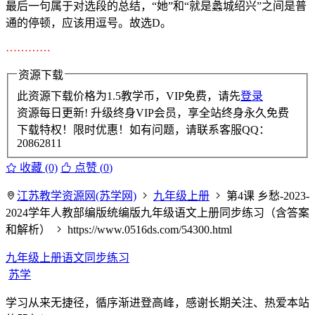
最后一句属于对选段的总结，“她”和“就是蠡城绍兴”之间是普
通的停顿，应该用逗号。故选D。
…………
资源下载
此资源下载价格为
1.5
教学币，VIP免费，请先
登录
资源每日更新! 升级终身VIP会员，享全站终身永久免费
下载特权！限时优惠！如有问题，请联系客服QQ：
20862811
收藏 (0)
点赞 (
0
)
江苏教学资源网(苏学网)
九年级上册
第4课 乡愁-2023-
2024学年人教部编版统编版九年级语文上册同步练习（含答案
和解析）
https://www.0516ds.com/54300.html
九年级上册语文同步练习
苏学
学习从来无捷径，循序渐进登高峰，感谢长期关注、热爱本站