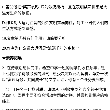
C.第⑤段把“桨声帆影”喻为沙漠胡杨，意在表明桨声帆影是大
运河生命的象征。
D.作者对大运河往昔的灿烂文明充满向往，对工业时代人们的
生活方式感到遗憾。
19.文章第④段有何作用？请简要分析。
20.作者为什么说大运河是“流淌千年的乡愁”？
★素养拓展
21.在诗歌活动探究中，希望中学一班的同学们收获颇丰，班
上也掀起了诗歌欣赏的风气，班委决定以此为契机，举办一次
以“赏读诗歌，共同成长”的文学活动，你有三个任务要完成。
（1）【任务一】找对联，请你从下列收集到的六个句子中精
选四句，整理出两副符合活动主题的对联，并誊抄到相应的横
线上。