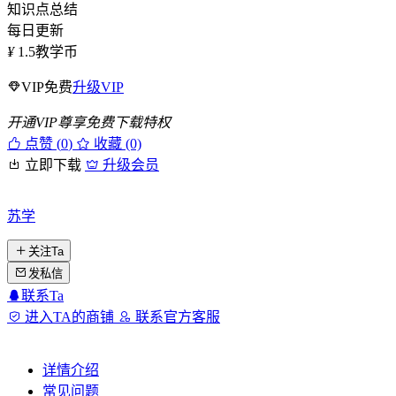
知识点总结
每日更新
¥
1.5
教学币
VIP免费
升级VIP
开通VIP尊享免费下载特权
点赞 (
0
)
收藏 (0)
立即下载
升级会员
苏学
关注Ta
发私信
联系Ta
进入TA的商铺
联系官方客服
详情介绍
常见问题