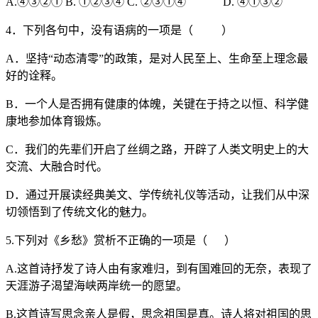
A.④③②① B. ①②③④ C. ②③①④ D. ④①③②
4．下列各句中，没有语病的一项是（ ）
A．坚持“动态清零”的政策，是对人民至上、生命至上理念最
好的诠释。
B．一个人是否拥有健康的体魄，关键在于持之以恒、科学健
康地参加体育锻炼。
C．我们的先辈们开启了丝绸之路，开辟了人类文明史上的大
交流、大融合时代。
D．通过开展读经典美文、学传统礼仪等活动，让我们从中深
切领悟到了传统文化的魅力。
5.下列对《乡愁》赏析不正确的一项是（ ）
A.这首诗抒发了诗人由有家难归，到有国难回的无奈，表现了
天涯游子渴望海峡两岸统一的愿望。
B.这首诗写思念亲人是假，思念祖国是真。诗人将对祖国的思