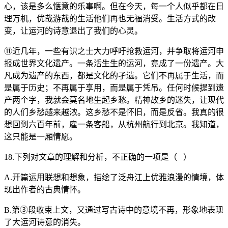
心，该是多么惬意的乐事啊。但在今天，每一个人似乎都在日
理万机，优哉游哉的生活他们再也无福消受。生活方式的改
变，让运河的诗意退出了我们的心灵。
⑪近几年，一些有识之士大力呼吁抢救运河，并争取将运河申
报成世界文化遗产。一条活生生的运河，竟成了一份遗产。大
凡成为遗产的东西，都是文化的孑遗。它们不再属于生活，而
是属于历史；不再属于享用，而是属于凭吊。任何时候提到遗
产两个字，我就会莫名地生起乡愁。精神故乡的迷失，让现代
的人们乡愁越来越浓。这乡愁不是怀旧，而是反省。我真的很
想回到六百年前，雇一条客船，从杭州航行到北京。我知道，
这只能是一厢情愿。
18.下列对文章的理解和分析，不正确的一项是（ ）
A.开篇运用联想和想象，描绘了泛舟江上优雅浪漫的情境，体
现出作者的古典情怀。
B.第③段收束上文，又通过写古诗中的意境不再，形象地表现
了大运河诗意的消失。