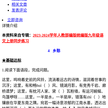
相关文章
发表评论
立即咨询
详情介绍
本资料来自专辑：
2023-2024学年人教部编版统编版九年级语
文上册同步练习
4
乡愁
★基础
达标
1.阅读下面语段，完成问题。
这里，鸣响着史前的风铃，流淌着远古的诗情，滋润着世事的
沉浮；这里，有和畅huì（ ）风、镜湖月影，有竞秀千岩、廊
桥遗梦；这里，有枕河人家、黛（ ）瓦粉墙，有运河蜿蜒、
鸟篷咿呀……这里，一半是水，一半是岸，错落有zhì（ ）地
镶嵌在华夏东南之隅，宛若一幅诗意浓郁的江南水墨，透达出