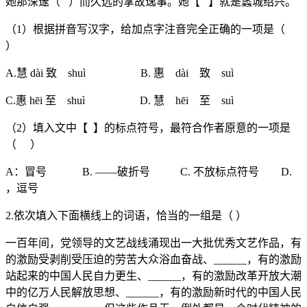
她那深邃（ ）而久远的掌故逸事。她【 】就是蠡城绍兴。
（1）根据拼音写汉字，给加点字注音完全正确的一项是（
）
A.慧 dài 致 shuì B. 惠 dài 致 suì
C.惠 hēi 至 shuì D. 慧 hēi 至 suì
（2）填入文中【 】的标点符号，最符合作者原意的一项是
（ ）
A：冒号 B. ——破折号 C. 不放标点符号 D.
，逗号
2.依次填入下面横线上的词语，恰当的一组是（ ）
一百年间，党领导的文艺战线涌现出一大批优秀文艺作品，有
的激励受剥削受压迫的劳苦大众浴血奋战、______，有的激励
站起来的中国人民自力更生、______，有的激励改革开放大潮
中的亿万人民解放思想、______，有的激励新时代的中国人民