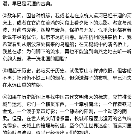
漫，早已是沉湮的古典。
②数年间，因各种机缘，我或者走在京杭大运河已经干涸的河
床上，或者在它尚在流淌的河段上看夕阳下的浪影。淤塞与疏
波，开凿与废弃，辉煌与衰落，保护与开发，似乎永远都有着
诉说不尽的忧伤，展示不尽的画卷。站在杭州的拱宸桥上，我
希望看到从烟波深处摇来的乌篷船；在无锡城中的清名桥上，
我总在想：为何脚下的流水，再也不能流到幽燕之地去听一听
京韵大鼓，洗一洗北国的胭脂？
③崛起于历史，必寂灭于历史。就像寒山寺禅钟依旧，但客船
不再；扬州仍不缺三月的烟花，但迎送游子的布帆，早已消失
在水远山重的前朝。
④如果在历史版图上寻找中国古代文明伟大的标志，应首推长
城与运河。它们一个横贯东西，一个牵引南北；一个伴着铁马
金戈，一个浸于桨声灯影；一个静态的阳刚，一个动感的阴
柔。但是，在世人的文明谱系里，长城却是要比运河的名气响
亮得多。长城上的雉堞与砖堡，至今仍让世界迷恋；而运河里
的船队与波浪，似乎已经退出人们的视线。