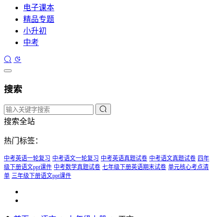
电子课本
精品专题
小升初
中考
搜索
搜索全站
热门标签：
中考英语一轮复习
中考语文一轮复习
中考英语真题试卷
中考语文真题试卷
四年
级下册语文ppt课件
中考数学真题试卷
七年级下册英语期末试卷
单元核心考点清
单
三年级下册语文ppt课件