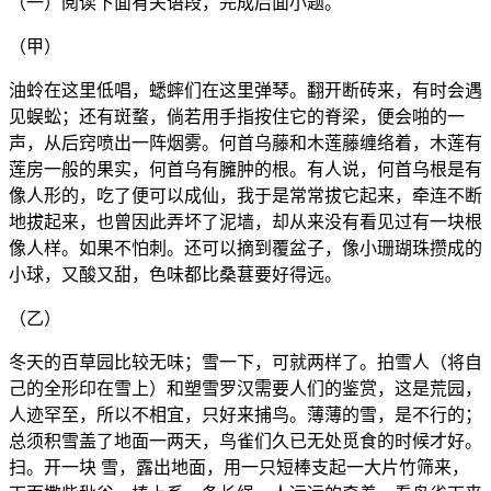
（一）阅读下面有关语段，完成后面小题。
（甲）
油蛉在这里低唱，蟋蟀们在这里弹琴。翻开断砖来，有时会遇
见蜈蚣；还有斑蝥，倘若用手指按住它的脊梁，便会啪的一
声，从后窍喷出一阵烟雾。何首乌藤和木莲藤缠络着，木莲有
莲房一般的果实，何首乌有臃肿的根。有人说，何首乌根是有
像人形的，吃了便可以成仙，我于是常常拔它起来，牵连不断
地拔起来，也曾因此弄坏了泥墙，却从来没有看见过有一块根
像人样。如果不怕刺。还可以摘到覆盆子，像小珊瑚珠攒成的
小球，又酸又甜，色味都比桑葚要好得远。
（乙）
冬天的百草园比较无味；雪一下，可就两样了。拍雪人（将自
己的全形印在雪上）和塑雪罗汉需要人们的鉴赏，这是荒园，
人迹罕至，所以不相宜，只好来捕鸟。薄薄的雪，是不行的；
总须积雪盖了地面一两天，鸟雀们久已无处觅食的时候才好。
扫。开一块 雪，露出地面，用一只短棒支起一大片竹筛来，