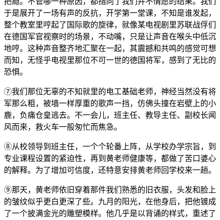
把瘾。不管哪一种原因，都指向了我们并不情愿的结果。我们
于是展开了一场有声的反抗，开学第一堂课，不知是谁发起，
整个教室里哼起了国际歌的旋律，就像某电视剧里苏联战俘们
在德国军官视察时的场景，不动嘴，只是让声音在喉头中低沉
地哼。这种声音整齐地汇聚在一起，其震撼和共鸣的感觉可想
而知，无怪乎电视里那位不可一世的德国将军，感到了无比的
恐惧。
⑦我们那位无辜的不知就里的电工基础老师，神经当然没有将
军那么粗，被墙一样厚重的歌声一挡，仿佛头撞在岩壁上的小
鹿，负痛仓皇逃去。不一会儿，班主任、教导主任、副校长闻
风而来，救火车一般匆忙而焦急。
⑧从校领导到班主任，一个个轮番上阵，从学校办学宗旨，到
专业课程设置的紧迫性，再到黄老师健康等，都做了苦口婆心
的解释。为了增加可信度，还特意安排黄老师回学校来一趟。
⑨那天，黄老师依旧穿着那件我们熟悉的旧衣服，头发和脸上
的皱纹似乎更白更深了些。九月的阳光，在他身后，把他镀成
了一个披满金光的雕塑模样。他几乎是以背诵的样式，重述了