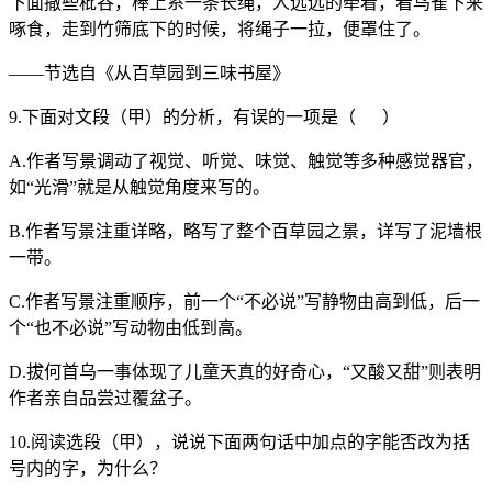
下面撒些秕谷，棒上系一条长绳，人远远的牵着，看鸟雀下来
啄食，走到竹筛底下的时候，将绳子一拉，便罩住了。
——节选自《从百草园到三味书屋》
9.下面对文段（甲）的分析，有误的一项是（ ）
A.作者写景调动了视觉、听觉、味觉、触觉等多种感觉器官，
如“光滑”就是从触觉角度来写的。
B.作者写景注重详略，略写了整个百草园之景，详写了泥墙根
一带。
C.作者写景注重顺序，前一个“不必说”写静物由高到低，后一
个“也不必说”写动物由低到高。
D.拔何首乌一事体现了儿童天真的好奇心，“又酸又甜”则表明
作者亲自品尝过覆盆子。
10.阅读选段（甲），说说下面两句话中加点的字能否改为括
号内的字，为什么？