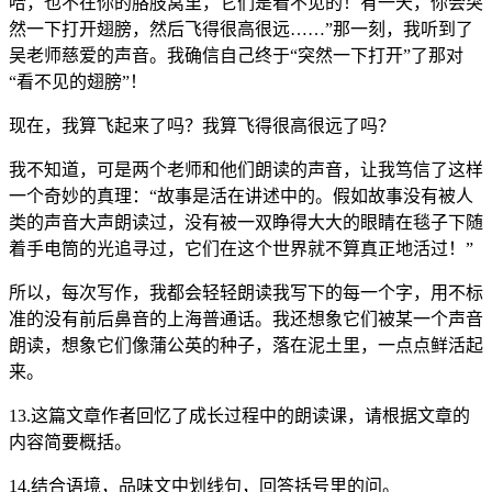
哈，也不在你的胳肢窝里，它们是看不见的！有一天，你会突
然一下打开翅膀，然后飞得很高很远……”那一刻，我听到了
吴老师慈爱的声音。我确信自己终于“突然一下打开”了那对
“看不见的翅膀”！
现在，我算飞起来了吗？我算飞得很高很远了吗？
我不知道，可是两个老师和他们朗读的声音，让我笃信了这样
一个奇妙的真理：“故事是活在讲述中的。假如故事没有被人
类的声音大声朗读过，没有被一双睁得大大的眼睛在毯子下随
着手电筒的光追寻过，它们在这个世界就不算真正地活过！”
所以，每次写作，我都会轻轻朗读我写下的每一个字，用不标
准的没有前后鼻音的上海普通话。我还想象它们被某一个声音
朗读，想象它们像蒲公英的种子，落在泥土里，一点点鲜活起
来。
13.这篇文章作者回忆了成长过程中的朗读课，请根据文章的
内容简要概括。
14.结合语境，品味文中划线句，回答括号里的问。