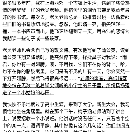
很多很多年前，我在上海西郊一个古镇上生活，遇到了慈爱热
情的老爷爷一样的老吴老师。他宿舍里的湘竹书架是我童年最
好的图书馆。每次去，老吴老师总是一边推着眼镜一边循着那
些旧旧的书脊热切地搜寻。忽然，他眼睛一亮，指尖轻轻一
捅，一本书应声而出。他飞速地翻到某一页，用充沛的感情为
我朗读一些句子或一些段落。
老吴老师也会念自己写的散文诗。有次他写到了蒲公英，读到
蒲公英飞翔又降落时，他突然停下来，揉揉鼻子对我说：“雨
君，你也有一对翅膀。噢，不用找，它们不在你的背上。哈，
也不在你的胳肢窝里，它们是看不见的！有一天，你会突然一
下打开翅膀，然后飞得很高很远……”
老师的声音，高低错落
地交织在无数个踮着脚尖倾听的小学生的日子里，纷纷扬扬落
进了一个小姑娘的心田。
我怏怏不乐地度过了高中生涯，来到了大学。新生大会，我习
惯性地坐在角落里。就在那个下午，梅子涵老师站到了讲台
上，说要招收一个小说班。他讲话时没看任何人，只看着半空
中的某一点，语调平静。其中好像有这么几句话：
你们中间肯