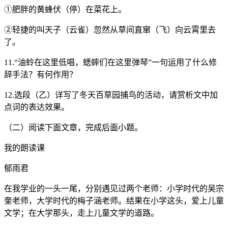
①肥胖的黄蜂伏（停）在菜花上。
②轻捷的叫天子（云雀）忽然从草间直窜（飞）向云霄里去
了。
11.“油蛉在这里低唱，蟋蟀们在这里弹琴”一句运用了什么修
辞手法？有何作用？
12.选段（乙）详写了冬天百草园捕鸟的活动，请赏析文中加
点词的表达效果。
（二）阅读下面文章，完成后面小题。
我的朗读课
郁雨君
在我学业的一头一尾，分别遇见过两个老师：小学时代的吴宗
奎老师，大学时代的梅子涵老师。结果在小学这头，爱上儿童
文学；在大学那头，走上儿童文学的道路。