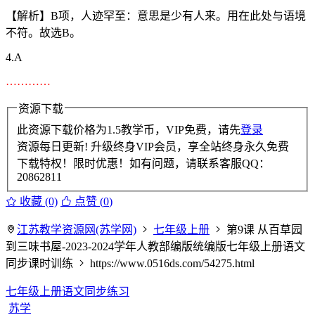
【解析】B项，人迹罕至：意思是少有人来。用在此处与语境
不符。故选B。
4.A
…………
资源下载
此资源下载价格为
1.5
教学币，VIP免费，请先
登录
资源每日更新! 升级终身VIP会员，享全站终身永久免费
下载特权！限时优惠！如有问题，请联系客服QQ：
20862811
收藏 (0)
点赞 (
0
)
江苏教学资源网(苏学网)
七年级上册
第9课 从百草园
到三味书屋-2023-2024学年人教部编版统编版七年级上册语文
同步课时训练
https://www.0516ds.com/54275.html
七年级上册语文同步练习
苏学