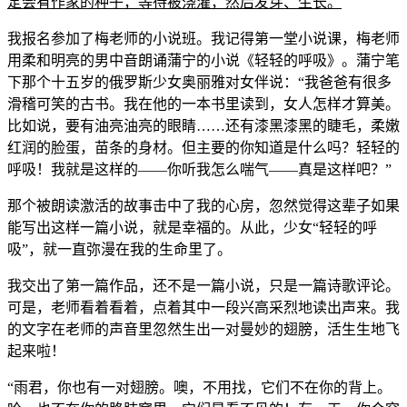
定会有作家的种子，等待被浇灌，然后发芽、生长。
我报名参加了梅老师的小说班。我记得第一堂小说课，梅老师
用柔和明亮的男中音朗诵蒲宁的小说《轻轻的呼吸》。蒲宁笔
下那个十五岁的俄罗斯少女奥丽雅对女伴说：“我爸爸有很多
滑稽可笑的古书。我在他的一本书里读到，女人怎样才算美。
比如说，要有油亮油亮的眼睛……还有漆黑漆黑的睫毛，柔嫩
红润的脸蛋，苗条的身材。但主要的你知道是什么吗？轻轻的
呼吸！我就是这样的——你听我怎么喘气——真是这样吧？”
那个被朗读激活的故事击中了我的心房，忽然觉得这辈子如果
能写出这样一篇小说，就是幸福的。从此，少女“轻轻的呼
吸”，就一直弥漫在我的生命里了。
我交出了第一篇作品，还不是一篇小说，只是一篇诗歌评论。
可是，老师看着看着，点着其中一段兴高采烈地读出声来。我
的文字在老师的声音里忽然生出一对曼妙的翅膀，活生生地飞
起来啦！
“雨君，你也有一对翅膀。噢，不用找，它们不在你的背上。