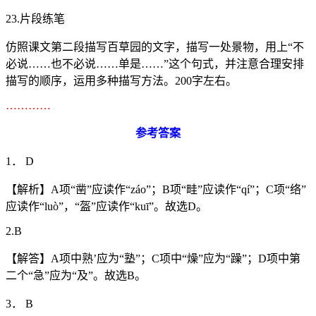
23.片段练笔
仿照课文第二段描写百草园的文字，描写一处景物，用上“不
必说……也不必说……单是……”这个句式，并注意合理安排
描写的顺序，运用多种描写方法。200字左右。
…………
参考答案
1． D
【解析】A项“凿”应读作“záo”；B项“畦”应读作“qí”；C项“络”
应读作“luò”，“盔”应读作“kuī”。故选D。
2.B
【解答】A项中熟’应为“塾”；C项中“燥”应为“躁”；D项中第
二个“急”应为“及”。故选B。
3． B