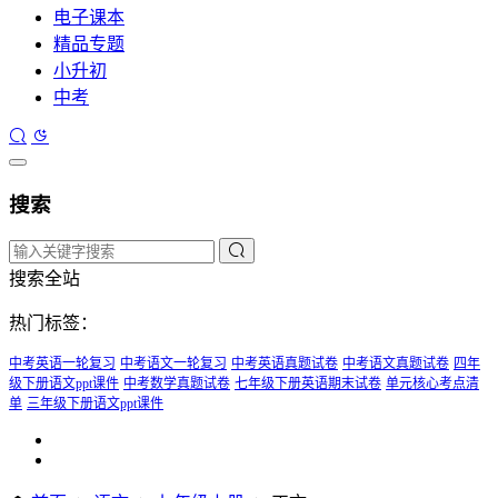
电子课本
精品专题
小升初
中考
搜索
搜索全站
热门标签：
中考英语一轮复习
中考语文一轮复习
中考英语真题试卷
中考语文真题试卷
四年
级下册语文ppt课件
中考数学真题试卷
七年级下册英语期末试卷
单元核心考点清
单
三年级下册语文ppt课件