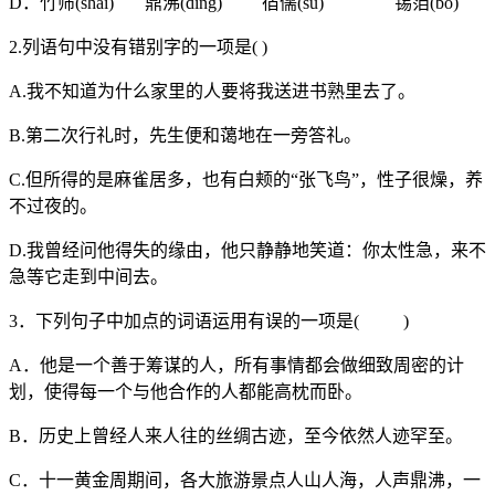
D．竹筛(shāi) 鼎沸(dǐng) 宿儒(sù) 锡箔(bó)
2.列语句中没有错别字的一项是( )
A.我不知道为什么家里的人要将我送进书熟里去了。
B.第二次行礼时，先生便和蔼地在一旁答礼。
C.但所得的是麻雀居多，也有白颊的“张飞鸟”，性子很燥，养
不过夜的。
D.我曾经问他得失的缘由，他只静静地笑道：你太性急，来不
急等它走到中间去。
3．下列句子中加点的词语运用有误的一项是( )
A．他是一个善于筹谋的人，所有事情都会做细致周密的计
划，使得每一个与他合作的人都能高枕而卧。
B．历史上曾经人来人往的丝绸古迹，至今依然人迹罕至。
C．十一黄金周期间，各大旅游景点人山人海，人声鼎沸，一