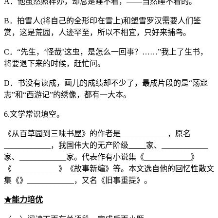
A．他虽然照样办，却总是睡不着，——当然睡不着的。
B．拍雪人(将自己的全形印在雪上)和塑雪罗汉需要人们鉴
赏，这是荒园，人迹罕至，所以不相宜，只好来捕鸟。
C．“先生，‘怪哉’这虫，是怎么一回事？……”我上了生书，
将要退下来的时候，赶忙问。
D．书没有读成，画儿的成绩却不少了，最成片段的是“荡寇
志”和“西游记”的绣像，都有一大本。
6.文学常识填空。
《从百草园到三味书屋》的作者是____________，原名
____________，我国伟大的无产阶级
家、____________
家、____________家。代表作有小说集《____________》
《____________》《故事新编》等。本文选自他的回忆性散文
集《》____________，又名《旧事重提》。
★
能力培优