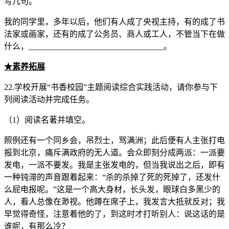
写几句。
我的同学里，多年以后，他们有人成了央视主持，有的成了书
法家或画家，还有的成了公务员、商人或工人，不管当下在做
什么，_________________________________。
★
素养拓展
22.学校开展“书香校园”主题阅读综合实践活动，请你参与下
列阅读活动并完成任务。
（1）阅读名著并填空。
照例还有一个同乡会，吊烈士，骂满洲；此后便有人主张打电
报到北京，痛斥满政府的无人道。会众即刻分成两派：一派要
发电，一派不要发。我是主张发电的，但当我说出之后，即有
一种钝滞的声音跟着起来：“杀的杀掉了死的死掉了，还发什
么屁电报呢。”这是一个高大身材，长头发，眼球白多黑少的
人，看人总像在渺视。他蹲在席子上，我发言大抵就反对；我
早觉得奇怪，注意着他的了，到这时才打听别人：说这话的是
谁呢，有那么冷？