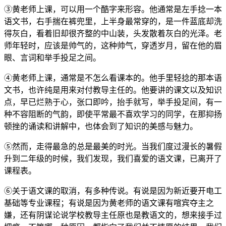
③黄老师上课，可以用一个酷字来形容。他通常是左手捻一本
语文书，右手揣在裤兜里，上半身最常穿的，是一件蓝底却洗
得灰白，看着旧却很齐整的中山装，头发散着灰白的光泽。老
师年轻时，应该是帅气的，这种帅气，穿透岁月，留在他的眉
眼、言词和举手投足之间。
④黄老师上课，通常是不怎么看课本的。他手里轻捻的那本语
文书，也许纯是用来对付教导主任的。他要讲的课文以及知识
点，早已烂熟于心，张口即吟，抬手就写，举手投足间，有一
种不容阻断的气韵，即使平常最不喜欢学习的同学，在那抑扬
顿挫的诵读和讲解中，也体会到了知识的美感与魅力。
⑤然而，走得最急的总是最美的时光。当我们度过漫长的暑假
升到二年级的时候，我们发现，我们喜爱的语文课，已离开了
课程表。
⑥关于语文课的取消，有多种传说。有说是因为新近要开电工
基础等专业课程；有说是因为黄老师的语文课有喧宾夺主之
嫌，还有阴谋论说学校教导主任原也是教语文的，想来接手过