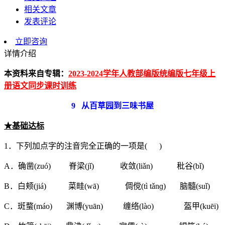
相关文章
发表评论
立即咨询
详情介绍
本资料来自专辑：
2023-2024学年人教部编版统编版七年级上
册语文同步课时训练
9
从百草园到三味书屋
★基础
达标
1．下列加点字的注音完全正确的一项是( )
A．确凿(zuó) 脊梁(jǐ) 收敛(liǎn) 秕谷(bǐ)
B．白颊(jiá) 菜畦(wā) 倜傥(tì tǎnɡ) 脑髓(suǐ)
C．斑蝥(máo) 渊博(yuān) 缠络(lào) 盔甲(kuēi)