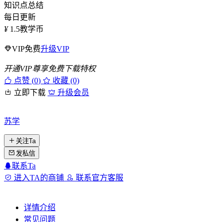
知识点总结
每日更新
¥
1.5
教学币
VIP免费
升级VIP
开通VIP尊享免费下载特权
点赞 (
0
)
收藏 (0)
立即下载
升级会员
苏学
关注Ta
发私信
联系Ta
进入TA的商铺
联系官方客服
详情介绍
常见问题