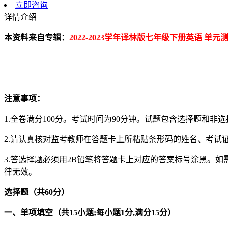
立即咨询
详情介绍
本资料来自专辑：
2022-2023学年译林版七年级下册英语 单
注意事项：
1.全卷满分100分。考试时间为90分钟。试题包含选择题和非
2.请认真核对监考教师在答题卡上所粘贴条形码的姓名、考试证
3.答选择题必须用2B铅笔将答题卡上对应的答案标号涂黑。如
律无效。
选择题（共
60
分）
一、单项填空（共
15
小题
;
每小题
1
分
,
满分
15
分）