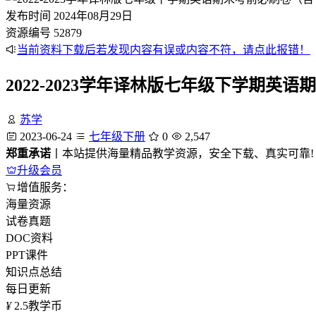
发布时间
2024年08月29日
资源编号
52879
当前资料下载后若发现内容有误或内容不符，请点此报错！
2022-2023学年译林版七年级下学期英
苏学
2023-06-24
七年级下册
0
2,547
郑重承诺
丨本站提供海量精品教学资源，安全下载、真实可靠!
升级会员
增值服务：
海量资源
试卷真题
DOC资料
PPT课件
知识点总结
每日更新
¥
2.5
教学币