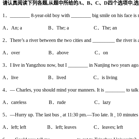
请认真阅读下列各题
,
从题中所给的
A
、
B
、
C
、
D
四个选项中
,
选
1．________ 8-year-old boy with ________ big smile on his face is 
A．An; a B．The; a C．The; an D．
2．There’s a river between the two cities and _________ the river is 
A．over B．above C．on D．ac
3．I live in Yangzhou now, but I ________ in Nanjing two years ago
A．live B．lived C．is living D．wil
4．— Charles, you should mind your manners. It is ________ to talk 
A．careless B．rude C．lazy D．
5．—Hurry up. The last bus
at 11:30 pm.—Too late. It
10 minutes
A．left; left B．left; leaves C．leaves; left D．wi