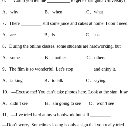
6．—Could you tell me __________ to get to Tsinghua University?—Cer
A．why B．when C．what D．
7．There _________ still some juice and cakes at home. I don’t need
A．are B．is C．has D．h
8．During the online classes, some students are hardworking, but __
A．some B．another C．others D．th
9．The film is so wonderful. Let’s stop ________ and enjoy it.
A．talking B．to talk C．saying D．t
10．—Excuse me! You can’t take photos here. Look at the sign. It
A．didn’t see B．am going to see C．won’t see D
11．—I’ve tried hard at my schoolwork but still _________.
—Don’t worry. Sometimes losing is only a sign that you really tried.