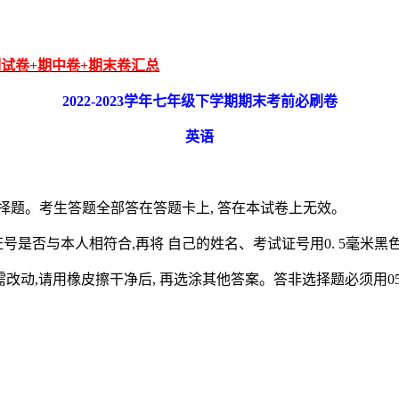
元测试卷+期中卷+期末卷汇总
2022-2023
学年七年级下学期期末考前必刷卷
英语
选择题。考生答题全部答在答题卡上, 答在本试卷上无效。
号是否与本人相符合,再将 自己的姓名、考试证号用0. 5毫米
需改动,请用橡皮擦干净后, 再选涂其他答案。答非选择题必须用