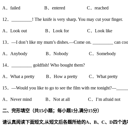
A．failed B．entered C．reached D．h
12．_________! The knife is very sharp. You may cut your finger.
A．Look out B．Look for C．Look like D．L
13．—I don’t like my mum’s dishes.—Come on. _________ can cook be
A．Anybody B．Nobody C．Somebody D．
14．_________ goldfish! Who bought them?
A．What a pretty B．How a pretty C．What pretty 
15．—Would you like to go to see the film with me tonight?—________. 
A．Never mind B．Not at all C．I’m afraid not
二、完形填空（共
15
小题；毎小题
1
分
,
满分
15
分）
请认真阅读下面短文
,
从短文后各题所给的
A
、
B
、
C
、
D
四个选