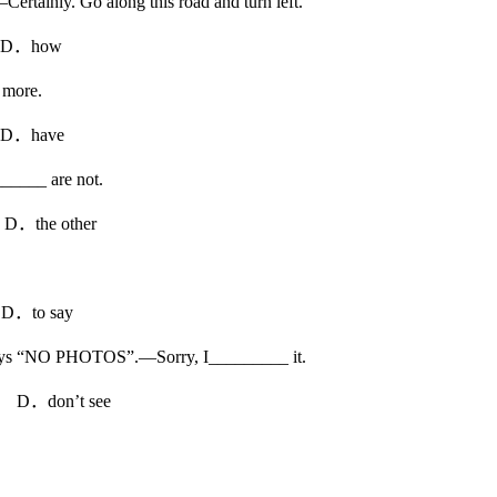
tainly. Go along this road and turn left.
how
 more.
ave
______ are not.
e other
o say
 says “NO PHOTOS”.—Sorry, I_________ it.
．don’t see