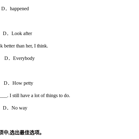
appened
ook after
tter than her, I think.
Everybody
D．How petty
I still have a lot of things to do.
 D．No way
项中
,
选出最佳选项。