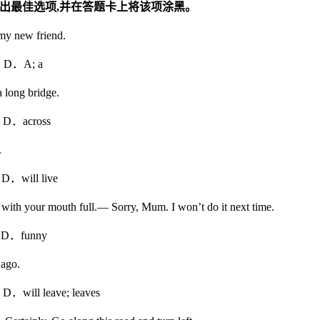
出最佳选项
,
并在答题卡上将该项涂黑。
my new friend.
A; a
a long bridge.
ross
.
l live
with your mouth full.— Sorry, Mum. I won’t do it next time.
funny
 ago.
ll leave; leaves