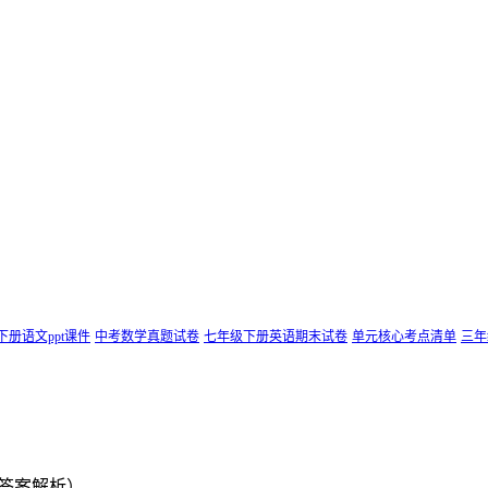
下册语文ppt课件
中考数学真题试卷
七年级下册英语期末试卷
单元核心考点清单
三年