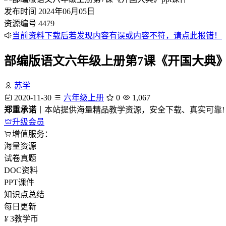
发布时间
2024年06月05日
资源编号
4479
当前资料下载后若发现内容有误或内容不符，请点此报错！
部编版语文六年级上册第7课《开国大典》p
苏学
2020-11-30
六年级上册
0
1,067
郑重承诺
丨本站提供海量精品教学资源，安全下载、真实可靠!
升级会员
增值服务：
海量资源
试卷真题
DOC资料
PPT课件
知识点总结
每日更新
¥
3
教学币