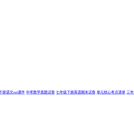
下册语文ppt课件
中考数学真题试卷
七年级下册英语期末试卷
单元核心考点清单
三年