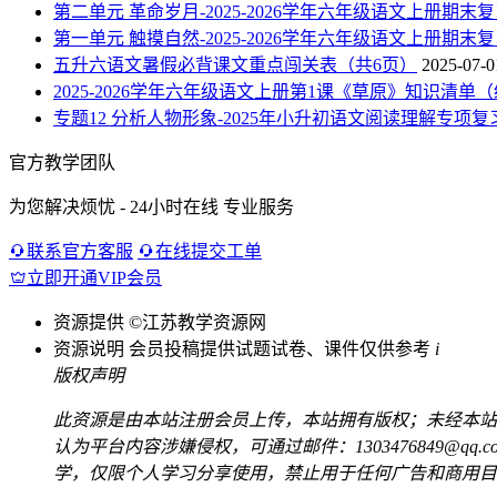
第二单元 革命岁月-2025-2026学年六年级语文上册期
第一单元 触摸自然-2025-2026学年六年级语文上册期
五升六语文暑假必背课文重点闯关表（共6页）
2025-07-0
2025-2026学年六年级语文上册第1课《草原》知识清单
专题12 分析人物形象-2025年小升初语文阅读理解专项复习
官方教学团队
为您解决烦忧 - 24小时在线 专业服务
联系官方客服
在线提交工单
立即开通VIP会员
资源提供
©江苏教学资源网
资源说明
会员投稿提供试题试卷、课件仅供参考
i
版权声明
此资源是由本站注册会员上传，本站拥有版权；未经本站
认为平台内容涉嫌侵权，可通过邮件：1303476849@
学，仅限个人学习分享使用，禁止用于任何广告和商用目