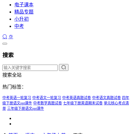
电子课本
精品专题
小升初
中考
搜索
搜索全站
热门标签：
中考英语一轮复习
中考语文一轮复习
中考英语真题试卷
中考语文真题试卷
四年
级下册语文ppt课件
中考数学真题试卷
七年级下册英语期末试卷
单元核心考点清
单
三年级下册语文ppt课件