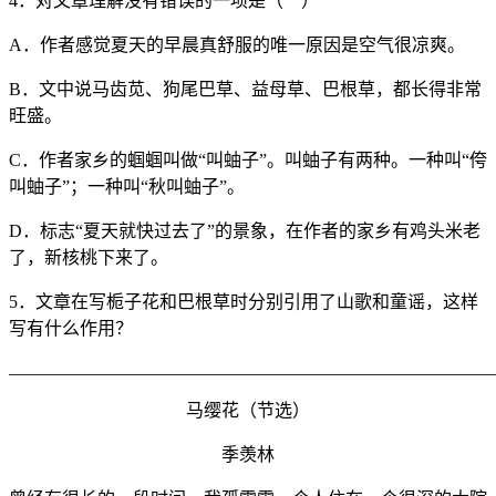
4．对文章理解没有错误的一项是（ ）
A．作者感觉夏天的早晨真舒服的唯一原因是空气很凉爽。
B．文中说马齿苋、狗尾巴草、益母草、巴根草，都长得非常
旺盛。
C．作者家乡的蝈蝈叫做“叫蚰子”。叫蚰子有两种。一种叫“侉
叫蚰子”；一种叫“秋叫蚰子”。
D．标志“夏天就快过去了”的景象，在作者的家乡有鸡头米老
了，新核桃下来了。
5．文章在写栀子花和巴根草时分别引用了山歌和童谣，这样
写有什么作用？
_______________________________________________________
马缨花（节选）
季羡林