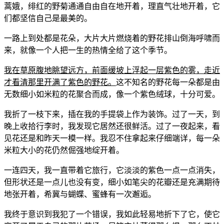
蒿娥，绯红的野菊通通自由自在地开着，理直气壮地开着，它
们都坚信自己是最美的。
一路上到处都是花朵，大片大片燃烧着的野花排山倒海呼啸而
来，就像一个人把一生的热情全给了这个季节。
我在草原腹地眺望远方，前面缓坡上浮起一层紫色的雾，走近
才看清那里开满了紫色的野花。
这不知名的野花每一朵都是由
无数细小如米粒的花聚合而成，像一个紫色绒球，十分可爱。
我折了一枝下来，插在我的手提袋上作为装饰。过了一天，到
晚上收拾行李时，我发现它居然还很鲜活。过了一夜起来，看
见花还是和昨天一模一样。我忍不住拿起来仔细端详，每一朵
米粒大小的花仍然倔强地绽开着。
一连四天，我一直带着它旅行，它淡淡的紫色一点一点消失，
但形状还是一点儿也没有变，细小如笔尖的花瓣还是充满期待
地张开着，希冀与蝴蝶、蜜蜂有一次邂逅。
我终于意识到我犯了一个错误，我如此轻易地折下了它，使它