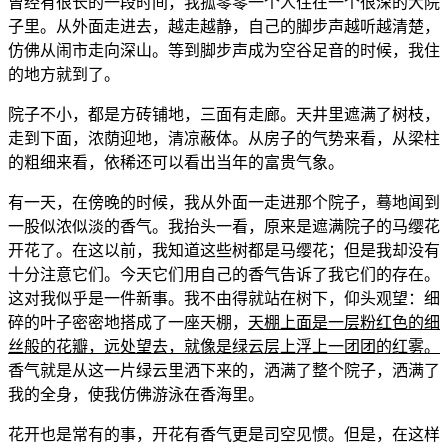
曾经有很长的一段时间，我孤零零一个人住在一个很深的大院
子里。从外面走进去，越走越静，自己的脚步声越听越清楚，
仿佛从闹市走向深山。等到脚步声成为空谷足音的时候，我住
的地方就到了。
院子不小，都是方砖铺地，三面有走廊。天井里遮满了树枝，
走到下面，浓荫迎地，清凉蔽体。从房子的气势来看，从梁柱
的粗细来看，依稀还可以看出当年的富贵气象。
有一天，在傍晚的时候，我从外面一走进那个院子，蓦地闻到
一股似浓似淡的香气。我抬头一看，原来是遮满院子的马缨花
开花了。在这以前，我知道这些树都是马缨花；但是我却没有
十分注意它们。今天它们用自己的香气告诉了我它们的存在。
这对我似乎是一件新事。我不由得就站在树下，仰头观望：细
碎的叶子密密地搭成了一座天棚，
天棚上面是一层粉红色的细
丝般的花瓣，远处望去，就像是绿云层上浮上一团团的红雾。
香气就是从这一片绿云里洒下来的，洒满了整个院子，洒满了
我的全身，使我仿佛游泳在香海里。
花开也是常有的事，开花有香气更是司空见惯。但是，在这样