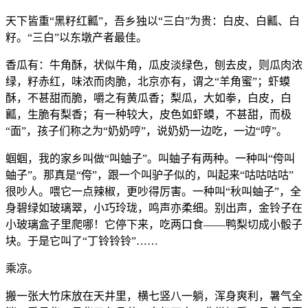
天下皆重“黑籽红瓤”，吾乡独以“三白”为贵：白皮、白瓤、白
籽。“三白”以东墩产者最佳。
香瓜有：牛角酥，状似牛角，瓜皮淡绿色，刨去皮，则瓜肉浓
绿，籽赤红，味浓而肉脆，北京亦有，谓之“羊角蜜”；虾蟆
酥，不甚甜而脆，嚼之有黄瓜香；梨瓜，大如拳，白皮，白
瓤，生脆有梨香；有一种较大，皮色如虾蟆，不甚甜，而极
“面”，孩子们称之为“奶奶哼”，说奶奶一边吃，一边“哼”。
蝈蝈，我的家乡叫做“叫蚰子”。叫蚰子有两种。一种叫“侉叫
蚰子”。那真是“侉”，跟一个叫驴子似的，叫起来“咕咕咕咕”
很吵人。喂它一点辣椒，更吵得厉害。一种叫“秋叫蚰子”，全
身碧绿如玻璃翠，小巧玲珑，鸣声亦柔细。别出声，金铃子在
小玻璃盒子里爬哪！它停下来，吃两口食——鸭梨切成小骰子
块。于是它叫了“丁铃铃铃”……
乘凉。
搬一张大竹床放在天井里，横七竖八一躺，浑身爽利，暑气全