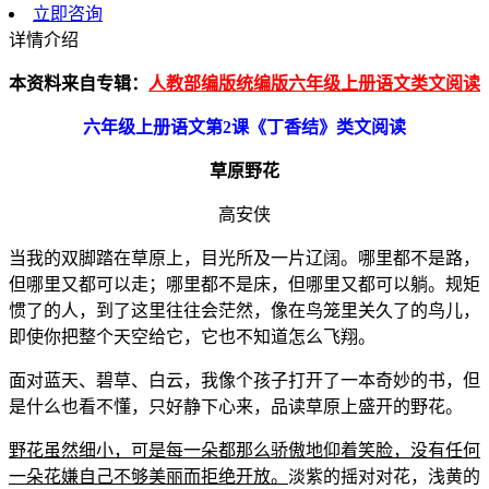
立即咨询
详情介绍
本资料来自专辑：
人教部编版统编版六年级上册语文类文阅读
六年级上册语文第
2
课《丁香结》类文阅读
草原野花
高安侠
当我的双脚踏在草原上，目光所及一片辽阔。哪里都不是路，
但哪里又都可以走；哪里都不是床，但哪里又都可以躺。规矩
惯了的人，到了这里往往会茫然，像在鸟笼里关久了的鸟儿，
即使你把整个天空给它，它也不知道怎么飞翔。
面对蓝天、碧草、白云，我像个孩子打开了一本奇妙的书，但
是什么也看不懂，只好静下心来，品读草原上盛开的野花。
野花虽然细小，可是每一朵都那么骄傲地仰着笑脸，没有任何
一朵花嫌自己不够美丽而拒绝开放。
淡紫的摇对对花，浅黄的