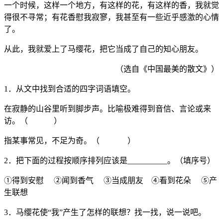
一个时候，这样一个地方，有这样的花，有这样的香，我就觉
得很不寻常；有花香慰我寂寥，我甚至有一些近乎感激的心情
了。
从此，我就爱上了马缨花，把它当成了自己的知心朋友。
（选自《中国最美的散文》）
1．从文中找到合适的四字词语填空。
在寂静的山谷里听到脚步声。比喻极难得到音信、言论或来
访。（ ）
指某事常见，不足为奇。（ ）
2．把下面的过程按顺序排列应该是__________。（填序号）
①得到安慰 ②闻到香气 ③当成朋友 ④看到花朵 ⑤产
生联想
3．马缨花使“我”产生了怎样的联想？找一找，说一说吧。