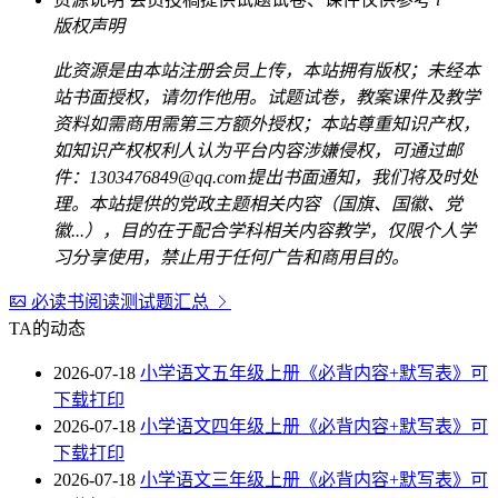
版权声明
此资源是由本站注册会员上传，本站拥有版权；未经本
站书面授权，请勿作他用。试题试卷，教案课件及教学
资料如需商用需第三方额外授权；本站尊重知识产权，
如知识产权权利人认为平台内容涉嫌侵权，可通过邮
件：1303476849@qq.com提出书面通知，我们将及时处
理。本站提供的党政主题相关内容（国旗、国徽、党
徽...），目的在于配合学科相关内容教学，仅限个人学
习分享使用，禁止用于任何广告和商用目的。
必读书阅读测试题汇总
TA的动态
2026-07-18
小学语文五年级上册《必背内容+默写表》可
下载打印
2026-07-18
小学语文四年级上册《必背内容+默写表》可
下载打印
2026-07-18
小学语文三年级上册《必背内容+默写表》可