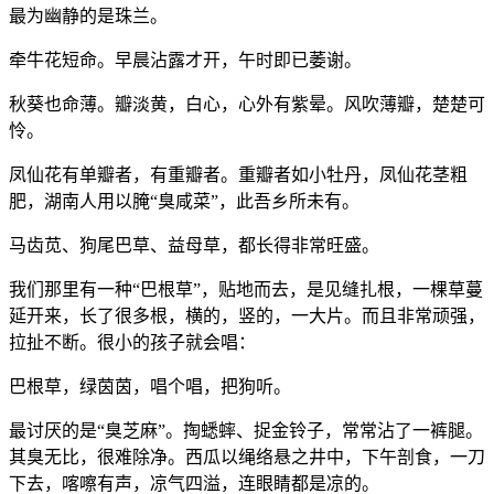
最为幽静的是珠兰。
牵牛花短命。早晨沾露才开，午时即已萎谢。
秋葵也命薄。瓣淡黄，白心，心外有紫晕。风吹薄瓣，楚楚可
怜。
凤仙花有单瓣者，有重瓣者。重瓣者如小牡丹，凤仙花茎粗
肥，湖南人用以腌“臭咸菜”，此吾乡所未有。
马齿苋、狗尾巴草、益母草，都长得非常旺盛。
我们那里有一种“巴根草”，贴地而去，是见缝扎根，一棵草蔓
延开来，长了很多根，横的，竖的，一大片。而且非常顽强，
拉扯不断。很小的孩子就会唱：
巴根草，绿茵茵，唱个唱，把狗听。
最讨厌的是“臭芝麻”。掏蟋蟀、捉金铃子，常常沾了一裤腿。
其臭无比，很难除净。西瓜以绳络悬之井中，下午剖食，一刀
下去，喀嚓有声，凉气四溢，连眼睛都是凉的。