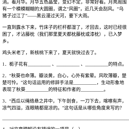
消。看月华。月华五色晶莹，变幻不定，非常好看。月亮周围
有一个模模糊糊的大圆圈，谓之“风圈”，近几天会刮风。“乌
猪子过江了”——黑云漫过天河，要下大雨。
一直到露水下来，竹床子的栏杆都湿了，才回去，这时已经很
困了，才沾藤枕（我们那里夏天都枕藤枕或漆枕），已入梦
乡。
鸡头米老了，新核桃下来了，夏天就快过去了。
1．栀子花有__________
、
__________
、
__________的特点。
2．“秋葵也命薄。瓣淡黄，白心，心外有紫晕。风吹薄瓣，楚
楚可怜。”这句话运用的修辞手法是__________，生动形象地
表现了秋葵__________的特征和作者的__________。
3．“西瓜以绳络悬之井中，下午剖食，一刀下去，喀嚓有声，
凉气四溢，连眼睛都是凉的。”这句话是从哪些角度来写的？
_______________________________________________________