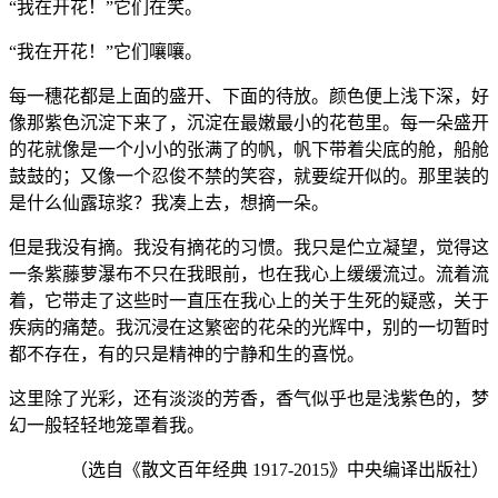
“我在开花！”它们在笑。
“我在开花！”它们嚷嚷。
每一穗花都是上面的盛开、下面的待放。颜色便上浅下深，好
像那紫色沉淀下来了，沉淀在最嫩最小的花苞里。每一朵盛开
的花就像是一个小小的张满了的帆，帆下带着尖底的舱，船舱
鼓鼓的；又像一个忍俊不禁的笑容，就要绽开似的。那里装的
是什么仙露琼浆？我凑上去，想摘一朵。
但是我没有摘。我没有摘花的习惯。我只是伫立凝望，觉得这
一条紫藤萝瀑布不只在我眼前，也在我心上缓缓流过。流着流
着，它带走了这些时一直压在我心上的关于生死的疑惑，关于
疾病的痛楚。我沉浸在这繁密的花朵的光辉中，别的一切暂时
都不存在，有的只是精神的宁静和生的喜悦。
这里除了光彩，还有淡淡的芳香，香气似乎也是浅紫色的，梦
幻一般轻轻地笼罩着我。
（选自《散文百年经典 1917-2015》中央编译出版社）