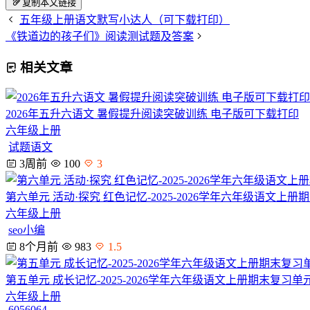
复制本文链接
五年级上册语文默写小达人（可下载打印）
《铁道边的孩子们》阅读测试题及答案
相关文章
2026年五升六语文 暑假提升阅读突破训练 电子版可下载打印
六年级上册
试题语文
3周前
100
3
第六单元 活动·探究 红色记忆-2025-2026学年六年级语文上
六年级上册
seo小编
8个月前
983
1.5
第五单元 成长记忆-2025-2026学年六年级语文上册期末复习
六年级上册
6056064