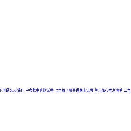
下册语文ppt课件
中考数学真题试卷
七年级下册英语期末试卷
单元核心考点清单
三年