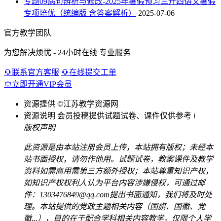
专题09病句辨析与修改-2025年暑假预习三升四语文暑假
专项培优（统编版 含答案解析）
2025-07-06
官方教学团队
为您解决烦忧 - 24小时在线 专业服务
联系官方客服
在线提交工单
立即开通VIP会员
资源提供
©江苏教学资源网
资源说明
会员投稿提供试题试卷、课件仅供参考
i
版权声明
此资源是由本站注册会员上传，本站拥有版权；未经本
站书面授权，请勿作他用。试题试卷，教案课件及教学
资料如需商用需第三方额外授权；本站尊重知识产权，
如知识产权权利人认为平台内容涉嫌侵权，可通过邮
件：1303476849@qq.com提出书面通知，我们将及时处
理。本站提供的党政主题相关内容（国旗、国徽、党
徽...），目的在于配合学科相关内容教学，仅限个人学