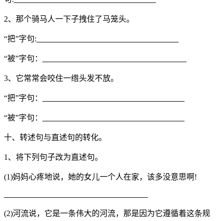
2、那个骑马人一下子拽住了马笼头。
“把”字句:
“被”字句：
3、它常常会咬住一绺头发不放。
“把”字句：
“被”字句：
十、转述句与直述句的转化。
1、将下列句子改为直述句。
(1)妈妈心疼地说，她的女儿一个人在家，该多没意思啊!
(2)河流说，它是一条伟大的河流，那是因为它遵循着这条规