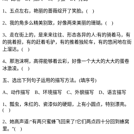
1、五点左右，艳丽的蔷薇绽开了笑脸。( )
2、我的角多么精美别致，好像两束美丽的珊瑚。( )
3、走在街上的，是来来往往、形态各异的人:有的骑着马，有
的挑着担，有的赶着毛驴，有的推着独轮车，有的悠闲地在街
上溜达。( )
4、那泡沫啊，高得能够着云彩，好像一个大大的大大的蛋卷
冰激凌。( )
五、选出下列句子运用的描写方法。(填序号)
A、动作描写 B、环境描写 C、外貌描写 D、语言描写
1、瓢虫，朱红的、瓷漆似的硬翅，上有小圆点，特别漂亮。
( )
2、她高声道:“有两只蜜蜂飞回来了!它们两点四十分回到蜂窝
里。”( )