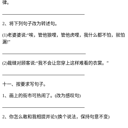
律。
2、将下列句子改为转述句。
(1)老婆婆说:“唉，管他狼哩，管他虎哩，我什么都不怕，就怕
漏!”
(2)裁缝对顾客说:“我不会让您穿上这样难看的衣裳。”
十一、按要求写句子。
1、画上的街市可热闹了。(改为感叹句)
2、你怎么敢和我相提并论!(换个说法，保持句意不变)