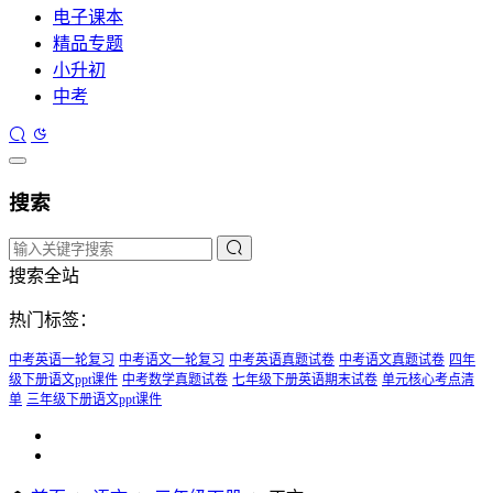
电子课本
精品专题
小升初
中考
搜索
搜索全站
热门标签：
中考英语一轮复习
中考语文一轮复习
中考英语真题试卷
中考语文真题试卷
四年
级下册语文ppt课件
中考数学真题试卷
七年级下册英语期末试卷
单元核心考点清
单
三年级下册语文ppt课件