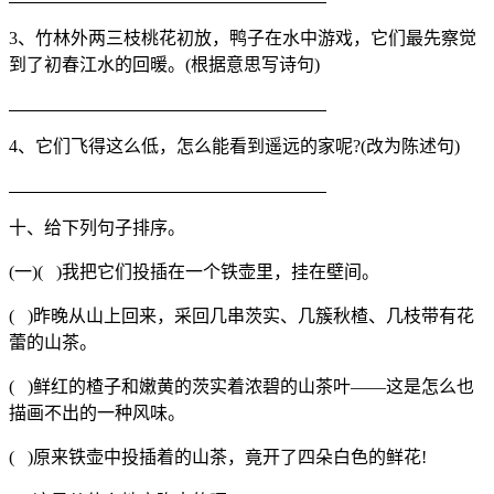
3、竹林外两三枝桃花初放，鸭子在水中游戏，它们最先察觉
到了初春江水的回暖。(根据意思写诗句)
4、它们飞得这么低，怎么能看到遥远的家呢?(改为陈述句)
十、给下列句子排序。
(一)( )我把它们投插在一个铁壶里，挂在壁间。
( )昨晚从山上回来，采回几串茨实、几簇秋楂、几枝带有花
蕾的山茶。
( )鲜红的楂子和嫩黄的茨实着浓碧的山茶叶——这是怎么也
描画不出的一种风味。
( )原来铁壶中投插着的山茶，竟开了四朵白色的鲜花!