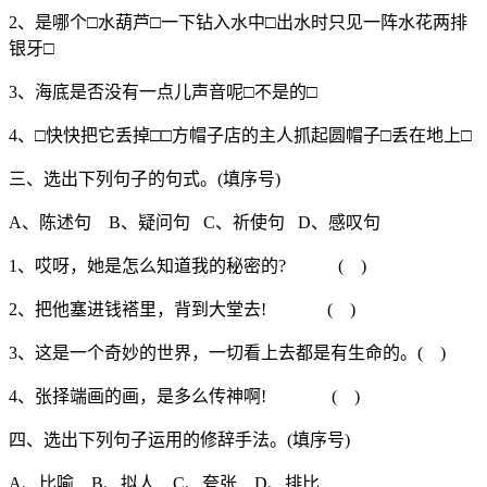
2、是哪个□水葫芦□一下钻入水中□出水时只见一阵水花两排
银牙□
3、海底是否没有一点儿声音呢□不是的□
4、□快快把它丢掉□□方帽子店的主人抓起圆帽子□丢在地上□
三、选出下列句子的句式。(填序号)
A、陈述句 B、疑问句 C、祈使句 D、感叹句
1、哎呀，她是怎么知道我的秘密的? ( )
2、把他塞进钱褡里，背到大堂去! ( )
3、这是一个奇妙的世界，一切看上去都是有生命的。( )
4、张择端画的画，是多么传神啊! ( )
四、选出下列句子运用的修辞手法。(填序号)
A、比喻 B、拟人 C、夸张 D、排比