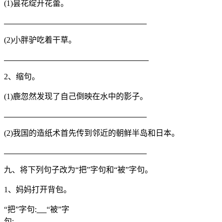
(1)昙花绽开花蕾。
(2)小胖驴吃着干草。
2、缩句。
(1)鹿忽然发现了自己倒映在水中的影子。
(2)我国的造纸术首先传到邻近的朝鲜半岛和日本。
九、将下列句子改为“把”字句和“被”字句。
1、妈妈打开背包。
“把”字句:
“被”字
句: