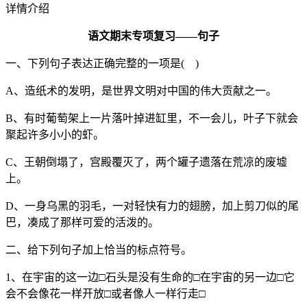
详情介绍
语文期末专项复习——句子
一、下列句子表达正确完整的一项是( )
A、造纸术的发明，是世界文明对中国的伟大贡献之一。
B、有时葡萄架上一片落叶掉进缸里，不一会儿，叶子下就会
聚起许多小小的虾。
C、王朝倒塌了，宫殿覆灭了，两个罐子遗落在荒凉的废墟
上。
D、一身乌黑的羽毛，一对轻快有力的翅膀，加上剪刀似的尾
巴，凑成了那样可爱的活泼的。
二、给下列句子加上恰当的标点符号。
1、在宇宙的这一边□石头是没有生命的□在宇宙的另一边□它
会不会像花一样开放□或者像人一样行走□