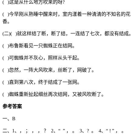
( )这是从什么地方吹来的呀?
( )今早刚从熟睡中醒来时，室内漾着一种清清的不知名的花
香。
(二)( )就这样结了断，断了结，一连结了七次，都没有结成。
( )布鲁斯看见一只蜘蛛正在结网。
( )可蜘蛛并不灰心，照样从头干起。
( )忽然，一阵大风吹来，丝断了，网破了。
( )直到第八次，终于结成了一张网。
( )蜘蛛重新扯起细丝再次结网，又被风吹断了。
参考答案
一、B
二、1、， ； ， ， ？ 2、“ ” ， 。 3、? 。 4、“ ! ” ， 。