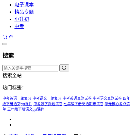
电子课本
精品专题
小升初
中考
搜索
搜索全站
热门标签：
中考英语一轮复习
中考语文一轮复习
中考英语真题试卷
中考语文真题试卷
四年
级下册语文ppt课件
中考数学真题试卷
七年级下册英语期末试卷
单元核心考点清
单
三年级下册语文ppt课件