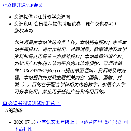
立即开通VIP会员
资源提供
©江苏教学资源网
资源说明
会员投稿提供试题试卷、课件仅供参考
i
版权声明
此资源是由本站注册会员上传，本站拥有版权；未经本
站书面授权，请勿作他用。试题试卷，教案课件及教学
资料如需商用需第三方额外授权；本站尊重知识产权，
如知识产权权利人认为平台内容涉嫌侵权，可通过邮
件：1303476849@qq.com提出书面通知，我们将及时处
理。本站提供的党政主题相关内容（国旗、国徽、党
徽...），目的在于配合学科相关内容教学，仅限个人学
习分享使用，禁止用于任何广告和商用目的。
必读书阅读测试题汇总
TA的动态
2026-07-18
小学语文五年级上册《必背内容+默写表》可
下载打印