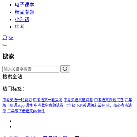
电子课本
精品专题
小升初
中考
搜索
搜索全站
热门标签：
中考英语一轮复习
中考语文一轮复习
中考英语真题试卷
中考语文真题试卷
四年
级下册语文ppt课件
中考数学真题试卷
七年级下册英语期末试卷
单元核心考点清
单
三年级下册语文ppt课件