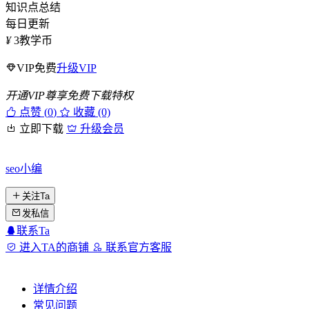
知识点总结
每日更新
¥
3
教学币
VIP免费
升级VIP
开通VIP尊享免费下载特权
点赞 (
0
)
收藏 (0)
立即下载
升级会员
seo小编
关注Ta
发私信
联系Ta
进入TA的商铺
联系官方客服
详情介绍
常见问题