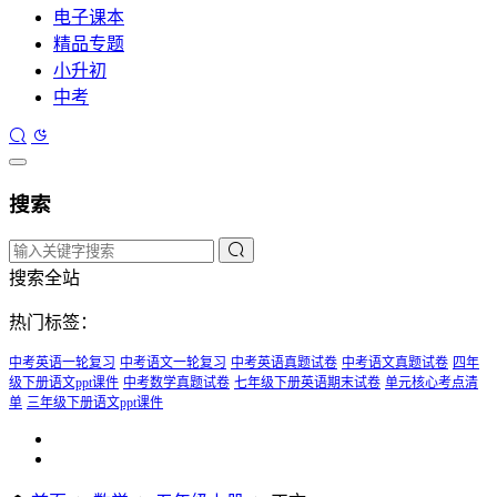
电子课本
精品专题
小升初
中考
搜索
搜索全站
热门标签：
中考英语一轮复习
中考语文一轮复习
中考英语真题试卷
中考语文真题试卷
四年
级下册语文ppt课件
中考数学真题试卷
七年级下册英语期末试卷
单元核心考点清
单
三年级下册语文ppt课件