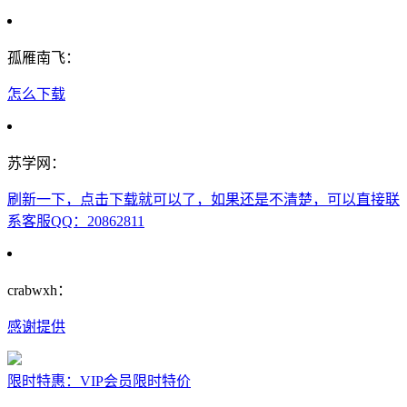
孤雁南飞：
怎么下载
苏学网：
刷新一下，点击下载就可以了，如果还是不清楚，可以直接联
系客服QQ：20862811
crabwxh：
感谢提供
限时特惠：VIP会员限时特价