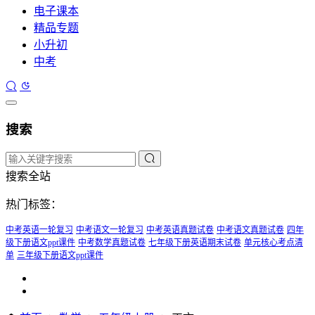
电子课本
精品专题
小升初
中考
搜索
搜索全站
热门标签：
中考英语一轮复习
中考语文一轮复习
中考英语真题试卷
中考语文真题试卷
四年
级下册语文ppt课件
中考数学真题试卷
七年级下册英语期末试卷
单元核心考点清
单
三年级下册语文ppt课件