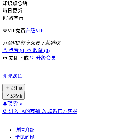
知识点总结
每日更新
¥
3
教学币
VIP免费
升级VIP
开通VIP尊享免费下载特权
点赞 (
0
)
收藏 (0)
立即下载
升级会员
兜兜2011
关注Ta
发私信
联系Ta
进入TA的商铺
联系官方客服
详情介绍
常见问题