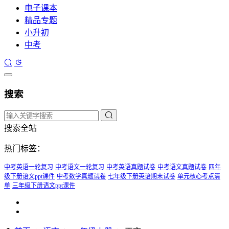
电子课本
精品专题
小升初
中考
搜索
搜索全站
热门标签：
中考英语一轮复习
中考语文一轮复习
中考英语真题试卷
中考语文真题试卷
四年
级下册语文ppt课件
中考数学真题试卷
七年级下册英语期末试卷
单元核心考点清
单
三年级下册语文ppt课件