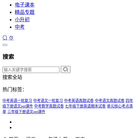
电子课本
精品专题
小升初
中考
搜索
搜索全站
热门标签：
中考英语一轮复习
中考语文一轮复习
中考英语真题试卷
中考语文真题试卷
四年
级下册语文ppt课件
中考数学真题试卷
七年级下册英语期末试卷
单元核心考点清
单
三年级下册语文ppt课件