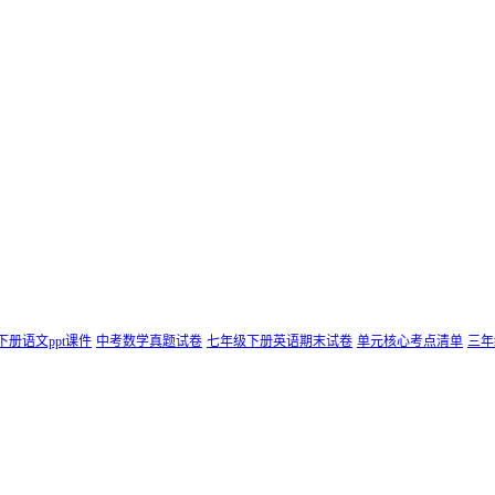
下册语文ppt课件
中考数学真题试卷
七年级下册英语期末试卷
单元核心考点清单
三年