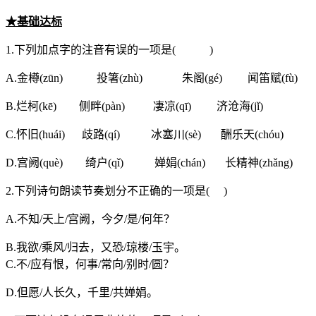
★基础达标
1.下列加点字的注音有误的一项是( )
A.金樽(zūn) 投箸(zhù) 朱阁(gé) 闻笛赋(fù)
B.烂柯(kē) 侧畔(pàn) 凄凉(qī) 济沧海(jǐ)
C.怀旧(huái) 歧路(qí) 冰塞川(sè) 酬乐天(chóu)
D.宫阙(què) 绮户(qǐ) 婵娟(chán) 长精神(zhǎng)
2.下列诗句朗读节奏划分不正确的一项是( )
A.不知/天上/宫阙，今夕/是/何年？
B.我欲/乘风/归去，又恐/琼楼/玉宇。
C.不/应有恨，何事/常向/别时/圆？
D.但愿/人长久，千里/共婵娟。