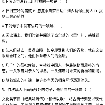
3.下面诗句没有运用典故的一项是（ ）
A.怀旧空吟闻笛赋 B. 忽复乘舟梦日边C.到乡翻似烂柯人 D. 拔
剑四顾心茫然
4.下列句子中没有语病的一项是( )
A.阅读课上，我们讨论并阅读了高尔基的《童年》，感触颇
深。
B.艺人们过去一贯遭白眼，如今却受到人们的青睐，就在这白
眼与青睐之间，他们体味着人间的温暖。
C.几千年的祭祀传统，牵动着中国人一种最隐秘而质朴的情
感，一头系着对亲人的思念，一头连着对未来的祈福和期盼。
D.随着城市的扩建，使许多鸟类的栖息环境逐渐消失。
5．依次填入下面横线处的句子，最恰当的一项是（ ）
文化类节目《经典咏流传》“和诗以歌”，将古典诗调配以现代
流行音乐，带领观众在唱作歌手的演绎中领略评词之美、音乐