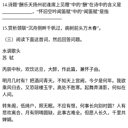
14.诗题“酬乐天扬州初逢席上见赠”中的“酬”在诗中的含义是
_____________
，“怀旧空吟闻笛赋”中的“闻笛赋”是指
__________________________
15.赏析颈联“沉舟侧畔千帆过，病树前头万木春”。
（三）阅读下面这首词，然后回答问题。
水调歌头
苏 轼
丙辰中秋，欢饮达旦，大醉，作此篇，兼怀子由。
明月几时有？把酒问青天。不知天上宫阙，今夕是何年。我欲
乘风归去，又恐琼楼玉宇，高处不胜寒。起舞弄清影，何似在
人间。
转朱阁，低绮户，照无眠。不应有恨，何事长向别时圆？人有
悲欢离合，月有阴晴圆缺，此事古难全。但愿人长久，千里共
婵娟。