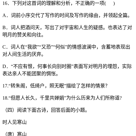
16．下列对这首词的理解和分析，不正确的一项( )
A．词前小序交代了写作的时间及写作的缘由，并领起全篇。
B．词人把酒问天，写出了对宇宙和人生的疑感。也表达了对
明月的赞关和向往。
C．词人在“我欲”“又恐”“何似”的情感波澜中，含蓄地表现出
对人间生活的厌弃。
D．“不应有恨，何事长向别时圈”表面写对明月的埋怨，实际
表达亲人不能团聚的惆怅。
17.“转朱阁，低绮户，照无眠”描绘了怎样的情景？
18.“但愿人长久，千里共婵娟”为什么历来为人们所称道?
（四）阅读下面古诗，回答后面的小题。
时人见寒山
（唐）寒山