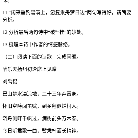
味。
11.“闲来垂钓碧溪上，忽复乘舟梦日边”两句写得好，请简要
分析。
12.分析最后两句诗中“破”“挂”的妙处。
13.梳理本诗中作者的情感脉络。
（二）阅读下面的诗歌，完成问题。
酬乐天扬州初逢席上见赠
刘禹锡
巴山楚水凄凉地，二十三年弃置身。
怀旧空吟闻笛赋，到乡翻似烂柯人。
沉舟侧畔千帆过，病树前头万木春。
今日听君歌一曲，暂凭杯酒长精神。