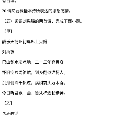
有哲理。
20.请简要概括本诗所表达的思想感情。
（五）阅读刘禹锡的两首诗，完成下面小题。
【甲】
酬乐天扬州初逢席上见赠
刘禹锡
巴山楚水凄凉地，二十三年弃置身。
怀旧空吟闻笛赋，到乡翻似烂柯人。
沉舟侧畔千帆过，病树前头万木春。
今日听君歌一曲，暂凭杯酒长精神。
【乙】
①
乌衣巷