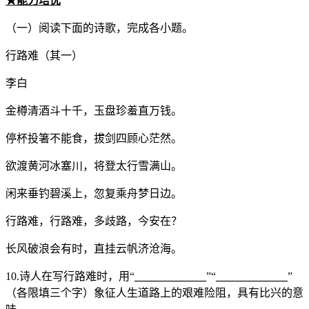
★能力培优
（一）阅读下面的诗歌，完成各小题。
行路难（其一）
李白
金樽清酒斗十千，玉盘珍羞直万钱。
停杯投箸不能食，拔剑四顾心茫然。
欲渡黄河冰塞川，将登太行雪满山。
闲来垂钓碧溪上，忽复乘舟梦日边。
行路难，行路难，多歧路，今安在？
长风破浪会有时，直挂云帆济沧海。
10.诗人在写行路难时，用“
_____________
”“
_____________
”
（各限填三个字）象征人生道路上的艰难险阻，具有比兴的意