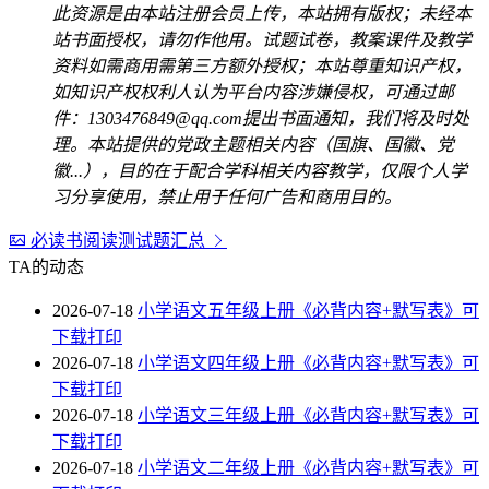
此资源是由本站注册会员上传，本站拥有版权；未经本
站书面授权，请勿作他用。试题试卷，教案课件及教学
资料如需商用需第三方额外授权；本站尊重知识产权，
如知识产权权利人认为平台内容涉嫌侵权，可通过邮
件：1303476849@qq.com提出书面通知，我们将及时处
理。本站提供的党政主题相关内容（国旗、国徽、党
徽...），目的在于配合学科相关内容教学，仅限个人学
习分享使用，禁止用于任何广告和商用目的。
必读书阅读测试题汇总
TA的动态
2026-07-18
小学语文五年级上册《必背内容+默写表》可
下载打印
2026-07-18
小学语文四年级上册《必背内容+默写表》可
下载打印
2026-07-18
小学语文三年级上册《必背内容+默写表》可
下载打印
2026-07-18
小学语文二年级上册《必背内容+默写表》可