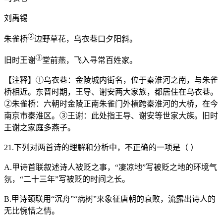
刘禹锡
②
朱雀桥
边野草花，乌衣巷口夕阳斜。
③
旧时王谢
堂前燕，飞入寻常百姓家。
【注释】①乌衣巷：金陵城内街名，位于秦淮河之南，与朱雀
桥相近。东晋时期，王导、谢安两大家族，都居住在乌衣巷。
②朱雀桥：六朝时金陵正南朱雀门外横跨秦淮河的大桥，在今
南京市秦淮区。③王谢：此处指王导、谢安等世家大族。旧时
王谢之家庭多燕子。
21.下列对两首诗的理解和分析中，不正确的一项是（ ）
A.甲诗首联叙述诗人被贬之事，“凄凉地”写被贬之地的环境气
氛，“二十三年”写被贬的时间之长。
B.甲诗颈联用“沉舟”“病树”来象征唐朝的衰败，流露出诗人的
无比惋惜之情。