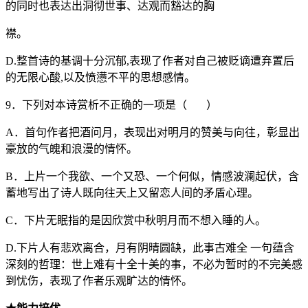
的同时也表达出洞彻世事、达观而豁达的胸
襟。
D.整首诗的基调十分沉郁,表现了作者对自己被贬谪遭弃置后
的无限心酸,以及愤懑不平的思想感情。
9．下列对本诗赏析不正确的一项是（ ）
A．首句作者把酒问月，表现出对明月的赞美与向往，彰显出
豪放的气魄和浪漫的情怀。
B．上片一个我欲、一个又恐、一个何似，情感波澜起伏，含
蓄地写出了诗人既向往天上又留恋人间的矛盾心理。
C．下片无眠指的是因欣赏中秋明月而不想入睡的人。
D.下片人有悲欢离合，月有阴晴圆缺，此事古难全 一句蕴含
深刻的哲理：世上难有十全十美的事，不必为暂时的不完美感
到忧伤，表现了作者乐观旷达的情怀。