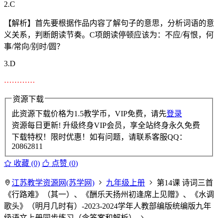
2.C
【解析】首先要根据作品内容了解句子的意思，分析词语的意
义关系，判断朗读节奏。C项朗读停顿应该为：不应/有恨，何
事/常向/别时/圆？
3.D
…………
资源下载
此资源下载价格为
1.5
教学币，VIP免费，请先
登录
资源每日更新! 升级终身VIP会员，享全站终身永久免费
下载特权！限时优惠！如有问题，请联系客服QQ：
20862811
收藏 (0)
点赞 (
0
)
江苏教学资源网(苏学网)
九年级上册
第14课 诗词三首
《行路难》（其一）、《酬乐天扬州初逢席上见赠》、《水调
歌头》（明月几时有）-2023-2024学年人教部编版统编版九年
级语文上册同步练习（含答案和解析）