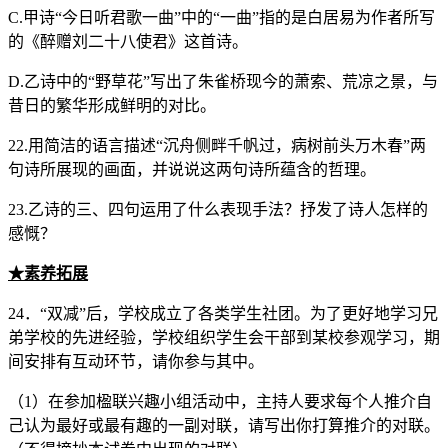
C.甲诗“今日听君歌一曲”中的“一曲”指的是白居易为作者所写
的《醉赠刘二十八使君》这首诗。
D.乙诗中的“野草花”写出了朱雀桥现今的萧索、荒凉之景，与
昔日的繁华形成鲜明的对比。
22.用简洁的语言描述“沉舟侧畔千帆过，病树前头万木春”两
句诗所展现的画面，并说说这两句诗所蕴含的哲理。
23.乙诗的三、四句运用了什么表现手法？抒发了诗人怎样的
感慨？
★素养拓展
24．“双减”后，学校成立了各类学生社团。为了更好地学习兄
弟学校的先进经验，学校组织学生会干部到某校参观学习，期
间安排有互动环节，请你参与其中。
（1）在参加楹联兴趣小组活动中，主持人要求每个人推介自
己认为最好或最有趣的一副对联，请写出你打算推介的对联。