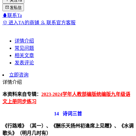
关注Ta
发私信
联系Ta
进入TA的商铺
联系官方客服
详情介绍
常见问题
相关文章
发表评论
立即咨询
详情介绍
本资料来自专辑：
2023-2024学年人教部编版统编版九年级语
文上册同步练习
14
诗词三首
《行路难》（其一）、《酬乐天扬州初逢席上见赠》、《水调
歌头》（明月几时有）