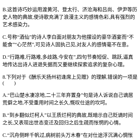
B.这首诗巧妙运用渡黄河、登太行、济沧海和吕尚、伊尹等历
史人物的典故,使诗歌充满了浪漫主义的感情色彩,具有强烈的
艺术感染力。
C.号称“酒仙”的诗人李白面对朋友为他摆设的豪华酒宴而“不
能食”“心茫然”,可见诗人固执己见,对友人的感情毫不在意。
D.“行路难,行路难,多歧路,今安在”,四句节奏短促、跳跃,逼真
地传达出诗人进退失据而又要继续探索追求的复杂心理。
8.下列对于《酬乐天扬州初逢席上见赠》的理解,错误的一项是
( )
A.“巴山楚水凄凉地,二十三年弃置身”句是诗人诉说自己谪居
荒僻之地,不受重用时间之长久,慨叹仕途的坎坷。
B.“到乡翻似烂柯人”以王质烂柯的典故,既暗示自己贬谪时间
之长,又表现出世态变迁及回归之后生疏而怅惘的心情。
C.“沉舟侧畔千帆过,病树前头万木春”在对仕途浮沉满心惆怅