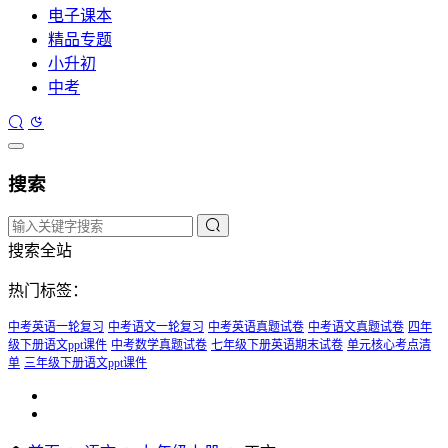
电子课本
精品专题
小升初
中考
搜索
搜索全站
热门标签：
中考英语一轮复习
中考语文一轮复习
中考英语真题试卷
中考语文真题试卷
四年
级下册语文ppt课件
中考数学真题试卷
七年级下册英语期末试卷
单元核心考点清
单
三年级下册语文ppt课件