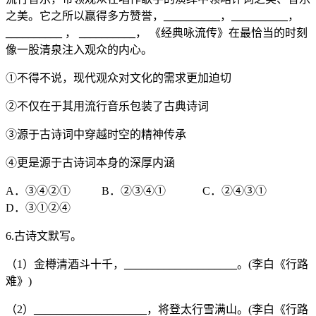
之美。它之所以赢得多方赞誉，
__________
，
__________
，
__________
，
__________
， 《经典咏流传》在最恰当的时刻
像一股清泉注入观众的内心。
①不得不说，现代观众对文化的需求更加迫切
②不仅在于其用流行音乐包装了古典诗词
③源于古诗词中穿越时空的精神传承
④更是源于古诗词本身的深厚内涵
A．③④②① B．②③④① C．②④③①
D．③①②④
6.古诗文默写。
（1）金樽清酒斗十千，
____________________
。(李白《行路
难》)
（2）
____________________
，将登太行雪满山。(李白《行路