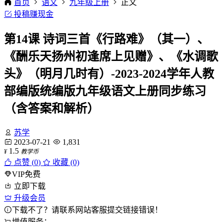
首页
语文
九年级上册
正文
投稿赚现金
第14课 诗词三首《行路难》（其一）、
《酬乐天扬州初逢席上见赠》、《水调歌
头》（明月几时有）-2023-2024学年人教
部编版统编版九年级语文上册同步练习
（含答案和解析）
苏学
2023-07-21
1,831
1.5
¥
教学币
点赞 (
0
)
收藏 (0)
VIP免费
立即下载
升级会员
下载不了？请联系网站客服提交链接错误！
增值服务：