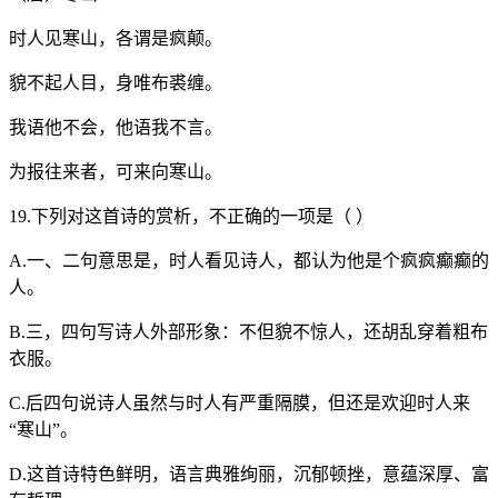
时人见寒山，各谓是疯颠。
貌不起人目，身唯布裘缠。
我语他不会，他语我不言。
为报往来者，可来向寒山。
19.下列对这首诗的赏析，不正确的一项是（ ）
A.一、二句意思是，时人看见诗人，都认为他是个疯疯癫癫的
人。
B.三，四句写诗人外部形象：不但貌不惊人，还胡乱穿着粗布
衣服。
C.后四句说诗人虽然与时人有严重隔膜，但还是欢迎时人来
“寒山”。
D.这首诗特色鲜明，语言典雅绚丽，沉郁顿挫，意蕴深厚、富