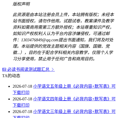
版权声明
此资源是由本站注册会员上传，本站拥有版权；未经本
站书面授权，请勿作他用。试题试卷，教案课件及教学
资料如需商用需第三方额外授权；本站尊重知识产权，
如知识产权权利人认为平台内容涉嫌侵权，可通过邮
件：1303476849@qq.com提出书面通知，我们将及时处
理。本站提供的党政主题相关内容（国旗、国徽、党
徽...），目的在于配合学科相关内容教学，仅限个人学
习分享使用，禁止用于任何广告和商用目的。
必读书阅读测试题汇总
TA的动态
2026-07-18
小学语文五年级上册《必背内容+默写表》可
下载打印
2026-07-18
小学语文四年级上册《必背内容+默写表》可
下载打印
2026-07-18
小学语文三年级上册《必背内容+默写表》可
下载打印