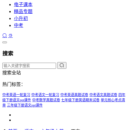
电子课本
精品专题
小升初
中考
搜索
搜索全站
热门标签：
中考英语一轮复习
中考语文一轮复习
中考英语真题试卷
中考语文真题试卷
四年
级下册语文ppt课件
中考数学真题试卷
七年级下册英语期末试卷
单元核心考点清
单
三年级下册语文ppt课件