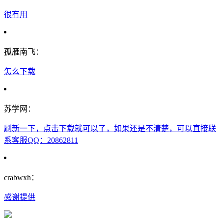
很有用
孤雁南飞：
怎么下载
苏学网：
刷新一下，点击下载就可以了，如果还是不清楚，可以直接联
系客服QQ：20862811
crabwxh：
感谢提供