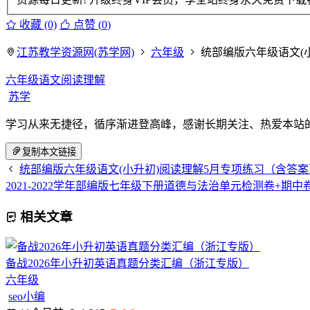
收藏 (0)
点赞 (
0
)
江苏教学资源网(苏学网)
六年级
统部编版六年级语文(
六年级语文阅读理解
苏学
学习从来无捷径，循序渐进登高峰，感谢长期关注、热爱本站
复制本文链接
统部编版六年级语文(小升初)阅读理解5月专项练习（含答案
2021-2022学年部编版七年级下册道德与法治单元检测卷+期
相关文章
备战2026年小升初英语真题分类汇编（浙江专版）
六年级
seo小编