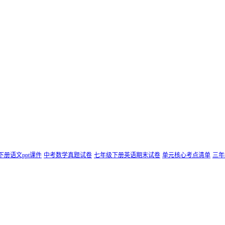
下册语文ppt课件
中考数学真题试卷
七年级下册英语期末试卷
单元核心考点清单
三年