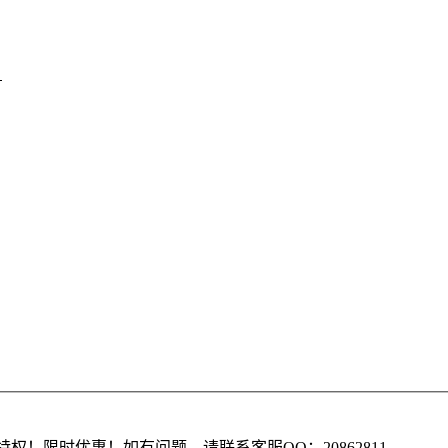
）
权！限时优惠！如有问题，请联系客服QQ：20862811