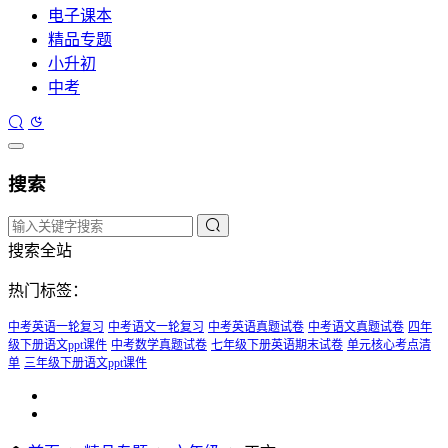
电子课本
精品专题
小升初
中考
搜索
搜索全站
热门标签：
中考英语一轮复习
中考语文一轮复习
中考英语真题试卷
中考语文真题试卷
四年
级下册语文ppt课件
中考数学真题试卷
七年级下册英语期末试卷
单元核心考点清
单
三年级下册语文ppt课件