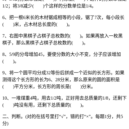
1/2；将3/8减少( )个这样的分数单位是1/4。
6、把一根6米长的木材锯成相等的小段，锯了7次，每小段长
( )米，占木材总长度的( )。
7、右图中黑棋子占棋子总枚数的( )。如果再放入一枚黑
棋子，那么黑棋子占棋子总枚数的( )。
8、5/9的分母增加45，要使分数的大小不变，分子应该增加
( )。
9、将一个圆平均分成32等份后拼成一个近似的长方形。如果
测得这个长方形的长为6、28分米，那么原来的圆的面积是
( )平方分米，长方形的周长是( )分米。
10、一堆煤重4吨，用去1/2吨，正好用去总质量的1/8，还剩下
( )吨没有用，还剩下总质量的( )。
二、判断。(对的在括号里打“√”，错的打“×”。每题1分，共5
分)