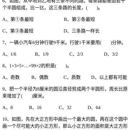
6、如图，从甲地到乙地有三条不同的路，每条路都是由若干
个半圆组成，比一比，这三条路的长度，( )。
A、第①条最短 B、第②条最短
C、第③条最短 D、三条路一样长
7、一辆小汽车6分钟行驶9千米。行驶1千米要用( )分钟。
A、1/6 B、1/9 C、2/3 D、3/2
8、1×3×5×…×99×2的积是( )。
A、奇数 B、偶数 C、质数 D、以上都有可能
9、把一个半径为8厘米的圆沿直径剪成两个半圆形，周长比原
来增加了( )厘米。
A、8 B、16 C、32 D、64
10、如图，先在大正方形中画出一个最大的圆，再在这个圆中
画一个尽可能大的小正方形，那么小正方形的面积是大正方形