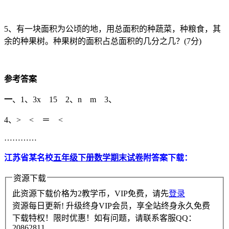
5、有一块面积为公顷的地，用总面积的种蔬菜，种粮食，其
余的种果树。种果树的面积占总面积的几分之几？(7分)
参考答案
一
、1、3x 15 2、n m 3、
4、> < ＝ <
…………
江苏省某名校
五年级下册数学期末试卷
附答案下载：
资源下载
此资源下载价格为
2
教学币，VIP免费，请先
登录
资源每日更新! 升级终身VIP会员，享全站终身永久免费
下载特权！限时优惠！如有问题，请联系客服QQ：
20862811