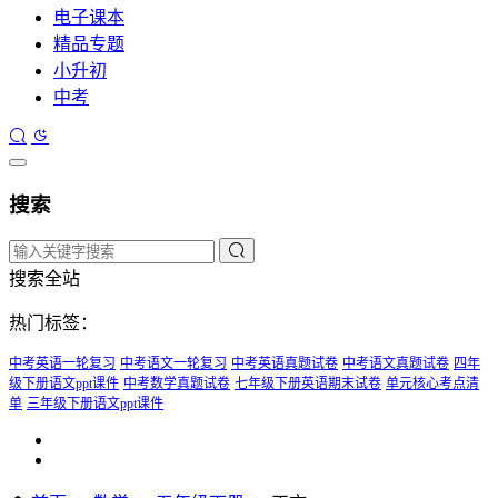
电子课本
精品专题
小升初
中考
搜索
搜索全站
热门标签：
中考英语一轮复习
中考语文一轮复习
中考英语真题试卷
中考语文真题试卷
四年
级下册语文ppt课件
中考数学真题试卷
七年级下册英语期末试卷
单元核心考点清
单
三年级下册语文ppt课件