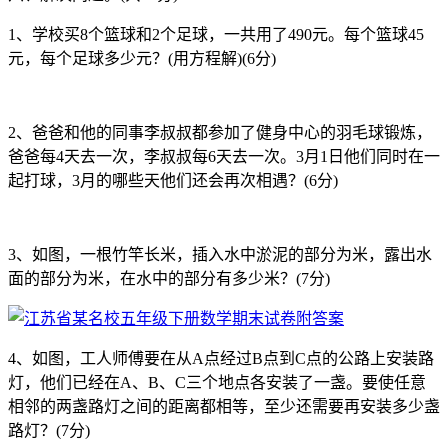
1、学校买8个篮球和2个足球，一共用了490元。每个篮球45
元，每个足球多少元？(用方程解)(6分)
2、爸爸和他的同事李叔叔都参加了健身中心的羽毛球锻炼，
爸爸每4天去一次，李叔叔每6天去一次。3月1日他们同时在一
起打球，3月的哪些天他们还会再次相遇？(6分)
3、如图，一根竹竿长米，插入水中淤泥的部分为米，露出水
面的部分为米，在水中的部分有多少米？(7分)
4、如图，工人师傅要在从A点经过B点到C点的公路上安装路
灯，他们已经在A、B、C三个地点各安装了一盏。要使任意
相邻的两盏路灯之间的距离都相等，至少还需要再安装多少盏
路灯？(7分)