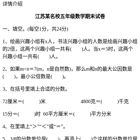
详情介绍
江苏某名校五年级数学期末试卷
一、填空。(每空1分，共24分)
1、绘画兴趣小组有x人，书法兴趣小组的人数是绘画兴趣小组
的2倍，这两个兴趣小组一共有( )人。当x＝5时，这两个
兴趣小组一共有( )人。
2、如果m÷n＝7(m，n是自然数)，那么m和n的最大公因数是
( )，最小公倍数是( )。
3、在括号里填上合适的分数。
72厘米＝( )米 4800克＝( )千克
15分＝( )时 60平方厘米＝( )平方分米
4、在里填上“＞”“＜”或“＝”。
5、3/8的分数单位是( )，再添上( )个这样的分数单位是