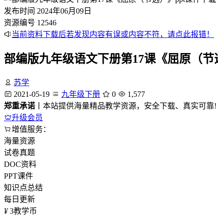
发布时间
2024年06月09日
资源编号
12546
当前资料下载后若发现内容有误或内容不符，请点此报错！
部编版九年级语文下册第17课《屈原（节选
苏学
2021-05-19
九年级下册
0
1,577
郑重承诺
丨本站提供海量精品教学资源，安全下载、真实可靠!
升级会员
增值服务：
海量资源
试卷真题
DOC资料
PPT课件
知识点总结
每日更新
¥
3
教学币