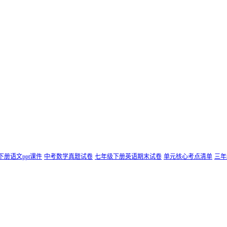
下册语文ppt课件
中考数学真题试卷
七年级下册英语期末试卷
单元核心考点清单
三年