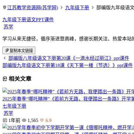
江苏教学资源网(苏学网)
九年级下册
部编版九年级语文
九年级下册语文PPT课件
苏学
学习从来无捷径，循序渐进登高峰，感谢长期关注、热爱本站
复制本文链接
部编版八年级语文下册第20课《一滴水经过丽江》ppt课件
部编版九年级语文下册第18课《天下第一楼（节选）》ppt课件
相关文章
2025年春季“哪吒精神”《若前方无路，我便踏出一条路》开学第
七年级下册
苏学
1年前
1,565
6.9