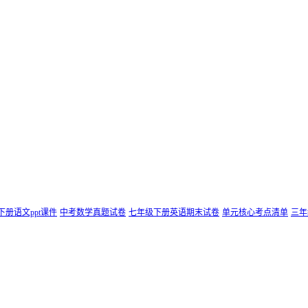
下册语文ppt课件
中考数学真题试卷
七年级下册英语期末试卷
单元核心考点清单
三年