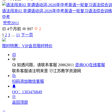
语法闯关02 非谓语动词-2026年中考英语一轮复习语法综合
中考
兜兜2011
4个月前
997
2
1
2
3
…
11
下一页
限时特惠：VIP会员限时特价
如遇问题，请联系客服 20862811
咨询QQ在线客服
联系客服请注明来意
江苏教学资源网
扫码添加微信客服
QQ：1303476849
返回顶部