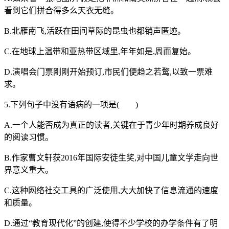
看到它们拼合得多么天衣无缝。
B.北雁南飞,活跃在田间草际的昆虫也都销声匿迹。
C.在地球上温带和亚热带区域里,年年如是,周而复始。
D.演唱会门票刚刚开始预订,市民们便趋之若鹜,以致一票难
求。
5.下列句子中没有语病的一项是( )
A.一个人能否成为真正的读者,关键在于青少年时期养成良好
的阅读习惯。
B.作家曹文轩获2016年国际安徒生奖,对中国儿童文学走向世
界意义重大。
C.这种网络社交工具的广泛使用,大大加快了信息流通的速度
和质量。
D.通过“教育现代化”的创建,使得不少学校的办学条件有了明