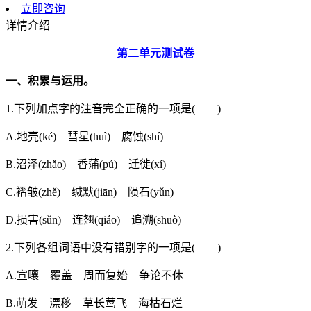
立即咨询
详情介绍
第二单元测试卷
一、积累与运用。
1.下列加点字的注音完全正确的一项是( )
A.地壳(ké) 彗星(huì) 腐蚀(shí)
B.沼泽(zhǎo) 香蒲(pú) 迁徙(xí)
C.褶皱(zhě) 缄默(jiān) 陨石(yǔn)
D.损害(sǔn) 连翘(qiáo) 追溯(shuò)
2.下列各组词语中没有错别字的一项是( )
A.宣嚷 覆盖 周而复始 争论不休
B.萌发 漂移 草长莺飞 海枯石烂