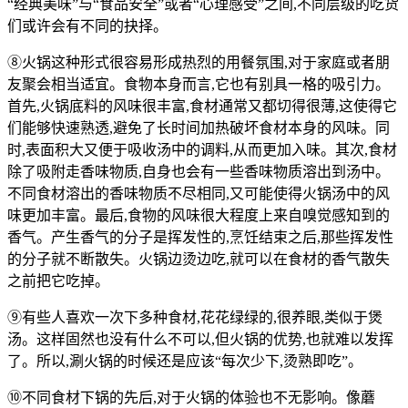
“经典美味”与“食品安全”或者“心理感受”之间,不同层级的吃货
们或许会有不同的抉择。
⑧火锅这种形式很容易形成热烈的用餐氛围,对于家庭或者朋
友聚会相当适宜。食物本身而言,它也有别具一格的吸引力。
首先,火锅底料的风味很丰富,食材通常又都切得很薄,这使得它
们能够快速熟透,避免了长时间加热破坏食材本身的风味。同
时,表面积大又便于吸收汤中的调料,从而更加入味。其次,食材
除了吸附走香味物质,自身也会有一些香味物质溶出到汤中。
不同食材溶出的香味物质不尽相同,又可能使得火锅汤中的风
味更加丰富。最后,食物的风味很大程度上来自嗅觉感知到的
香气。产生香气的分子是挥发性的,烹饪结束之后,那些挥发性
的分子就不断散失。火锅边烫边吃,就可以在食材的香气散失
之前把它吃掉。
⑨有些人喜欢一次下多种食材,花花绿绿的,很养眼,类似于煲
汤。这样固然也没有什么不可以,但火锅的优势,也就难以发挥
了。所以,涮火锅的时候还是应该“每次少下,烫熟即吃”。
⑩不同食材下锅的先后,对于火锅的体验也不无影响。像蘑