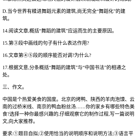
D.当今世界有糅进舞蹈元素的建筑,尚无完全“舞蹈化”的建
筑。
14.阅读文章,概括“舞蹈的建筑”应运而生的主要原因。
15.第③段中画线的句子有什么表达作用?
16.文章第④⑤段的顺序能否对调?为什么?
17.根据文意,分条概括“舞蹈的建筑”与“中国书法”的相通之
处。
三、作文。
中国是个热爱美食的国度。北京的烤鸭、陕西的羊肉泡馍、云
南的过桥米线、南京的鸭血粉丝汤……你的家乡有哪些特色美
食?选择一种你最感兴趣的,仔细观察它的制作过程,写一篇说明
文,向大家推荐。
要求:①题目自拟;②使用恰当的说明顺序和说明方法;③语言平