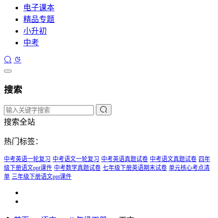
电子课本
精品专题
小升初
中考
搜索
搜索全站
热门标签：
中考英语一轮复习
中考语文一轮复习
中考英语真题试卷
中考语文真题试卷
四年
级下册语文ppt课件
中考数学真题试卷
七年级下册英语期末试卷
单元核心考点清
单
三年级下册语文ppt课件