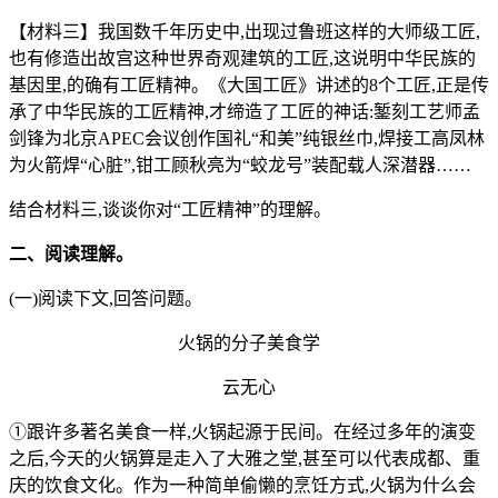
【材料三】我国数千年历史中,出现过鲁班这样的大师级工匠,
也有修造出故宫这种世界奇观建筑的工匠,这说明中华民族的
基因里,的确有工匠精神。《大国工匠》讲述的8个工匠,正是传
承了中华民族的工匠精神,才缔造了工匠的神话:錾刻工艺师孟
剑锋为北京APEC会议创作国礼“和美”纯银丝巾,焊接工高凤林
为火箭焊“心脏”,钳工顾秋亮为“蛟龙号”装配载人深潜器……
结合材料三,谈谈你对“工匠精神”的理解。
二、阅读理解。
(一)阅读下文,回答问题。
火锅的分子美食学
云无心
①跟许多著名美食一样,火锅起源于民间。在经过多年的演变
之后,今天的火锅算是走入了大雅之堂,甚至可以代表成都、重
庆的饮食文化。作为一种简单偷懒的烹饪方式,火锅为什么会