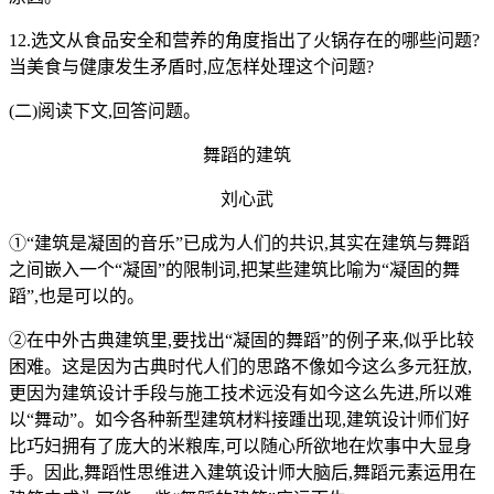
12.选文从食品安全和营养的角度指出了火锅存在的哪些问题?
当美食与健康发生矛盾时,应怎样处理这个问题?
(二)阅读下文,回答问题。
舞蹈的建筑
刘心武
①“建筑是凝固的音乐”已成为人们的共识,其实在建筑与舞蹈
之间嵌入一个“凝固”的限制词,把某些建筑比喻为“凝固的舞
蹈”,也是可以的。
②在中外古典建筑里,要找出“凝固的舞蹈”的例子来,似乎比较
困难。这是因为古典时代人们的思路不像如今这么多元狂放,
更因为建筑设计手段与施工技术远没有如今这么先进,所以难
以“舞动”。如今各种新型建筑材料接踵出现,建筑设计师们好
比巧妇拥有了庞大的米粮库,可以随心所欲地在炊事中大显身
手。因此,舞蹈性思维进入建筑设计师大脑后,舞蹈元素运用在