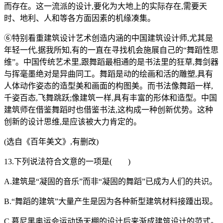
而存在。这一流派的设计,要化为大地上的实际存在,需要天
时、地利、人和等各方面因素的机缘凑集。
⑥特别看重建筑设计艺术创造内涵的中国建筑设计师,尤其是
年轻一代,据我所知,有的一直在寻找机会施展自己的“舞蹈性思
维”。中国传统艺术里,跟舞蹈最相通的是书法里的狂草,舞剑器
与挥毫墨绝对是异曲同工。舞蹈是动的绘画和活的雕塑,具有
人体动作姿态的造型美和画面的构图美。而书法像舞蹈一样,
千姿百态,飞舞跳跃;像建筑一样,具有丰富的形体和造型。中国
建筑师在借鉴舞蹈时也借鉴书法,这构成一种创新优势。这种
创新的设计思维,是应该被大力肯定的。
(选自《百年美文》,有删改)
13.下列说法符合文意的一项是( )
A.建筑是“凝固的音乐”而非“凝固的舞蹈”已成为人们的共识。
B.“舞蹈的建筑”大量产生是因为各种新型建筑材料接踵出现。
C.慕尼黑奥运会运动场天棚的设计后来渐成建筑设计的范式。