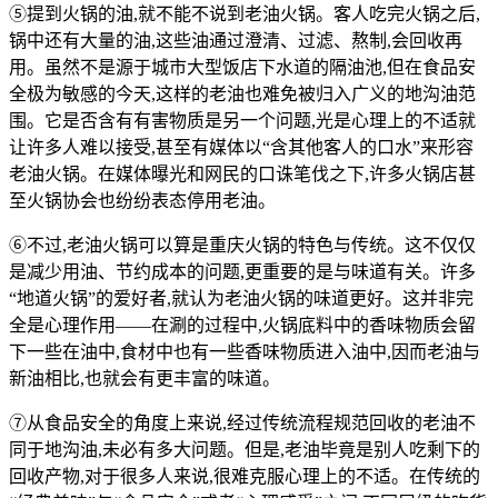
⑤提到火锅的油,就不能不说到老油火锅。客人吃完火锅之后,
锅中还有大量的油,这些油通过澄清、过滤、熬制,会回收再
用。虽然不是源于城市大型饭店下水道的隔油池,但在食品安
全极为敏感的今天,这样的老油也难免被归入广义的地沟油范
围。它是否含有有害物质是另一个问题,光是心理上的不适就
让许多人难以接受,甚至有媒体以“含其他客人的口水”来形容
老油火锅。在媒体曝光和网民的口诛笔伐之下,许多火锅店甚
至火锅协会也纷纷表态停用老油。
⑥不过,老油火锅可以算是重庆火锅的特色与传统。这不仅仅
是减少用油、节约成本的问题,更重要的是与味道有关。许多
“地道火锅”的爱好者,就认为老油火锅的味道更好。这并非完
全是心理作用——在涮的过程中,火锅底料中的香味物质会留
下一些在油中,食材中也有一些香味物质进入油中,因而老油与
新油相比,也就会有更丰富的味道。
⑦从食品安全的角度上来说,经过传统流程规范回收的老油不
同于地沟油,未必有多大问题。但是,老油毕竟是别人吃剩下的
回收产物,对于很多人来说,很难克服心理上的不适。在传统的