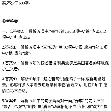
实,不少于600字。
参考答案
一、1.答案:C 解析:A项中,“壳”应读qiào;B项中,“徙”应读xǐ;D
项中,“溯”应读sù。
2.答案:B 解析:A项中,“宣”应为“喧”;C项中,“侯”应为“候”;D项
中,“躁”应为“燥”。
3.答案:A 解析:A项的叙述错误,利奥波德是美国著名的环境保
护主义者。
4.答案:D 解析:D项中,“趋之若鹜”指像鸭子一样,成群地跑过
去。形容许多人争着去追逐某种事物(含贬义)。用在D项中,感
情色彩不合适。
5.答案:B 解析:A项中的句子两面对一面,“养成”的前面应加上
“是否”;C项中,“加快”与“质量”动宾搭配不当,应把“和”改为“,提