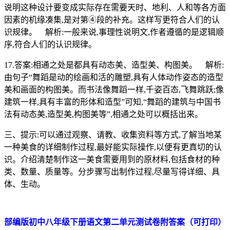
说明这种设计要变成实际存在需要天时、地利、人和等各方面
因素的机缘凑集,是对第④段的补充。这样写更符合人们的认
识规律。 解析:一般来说,事理性说明文,作者遵循的是逻辑顺
序,符合人们的认识规律。
17.答案:相通之处是都具有动态美、造型美、构图美。 解析:
由句子“舞蹈是动的绘画和活的雕塑,具有人体动作姿态的造型
美和画面的构图美。而书法像舞蹈一样,千姿百态,飞舞跳跃;像
建筑一样,具有丰富的形体和造型”可知,“舞蹈的建筑与中国书
法有动态美,造型美,构图美等”,相通之处可以概括出来。
三、提示:可以通过观察、请教、收集资料等方式,了解当地某
一种美食的详细制作过程,最好能实际操作,以便有更真切的认
识。介绍清楚制作这一美食需要用到的原材料,包括食材的种
类、数量、质量等。分步骤写出制作过程,尽量写得详细、具
体、生动。
部编版初中八年级下册语文第二单元测试卷附答案（可打印）