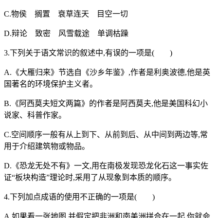
C.物侯 搁置 衰草连天 目空一切
D.辩论 致密 风雪载途 单调枯躁
3.下列关于语文常识的叙述中,有误的一项是( )
A.《大雁归来》节选自《沙乡年鉴》,作者是利奥波德,他是英
国著名的环境保护主义者。
B.《阿西莫夫短文两篇》的作者是阿西莫夫,他是美国科幻小
说家、科普作家。
C.空间顺序一般有从上到下、从前到后、从中间到两边等,常
用于介绍建筑物或物品。
D.《恐龙无处不有》一文,用在南极发现恐龙化石这一事实佐
证“板块构造”理论时,采用了从现象到本质的顺序。
4.下列加点成语的使用不正确的一项是( )
A.如果看一张地图,并假定把非洲和南美洲拼合在一起,你就会