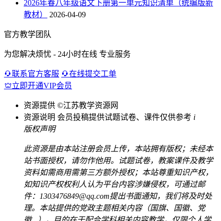
2026年春八年级语文下册第一单元知识清单（统编版新
教材）
2026-04-09
官方教学团队
为您解决烦忧 - 24小时在线 专业服务
联系官方客服
在线提交工单
立即开通VIP会员
资源提供
©江苏教学资源网
资源说明
会员投稿提供试题试卷、课件仅供参考
i
版权声明
此资源是由本站注册会员上传，本站拥有版权；未经本
站书面授权，请勿作他用。试题试卷，教案课件及教学
资料如需商用需第三方额外授权；本站尊重知识产权，
如知识产权权利人认为平台内容涉嫌侵权，可通过邮
件：1303476849@qq.com提出书面通知，我们将及时处
理。本站提供的党政主题相关内容（国旗、国徽、党
徽...），目的在于配合学科相关内容教学，仅限个人学