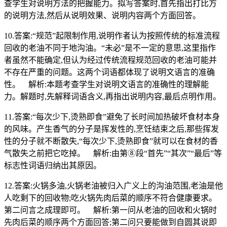
查学生对说明方法的把握能力。拟写答案时,首先指出打比方
的说明方法,然后从说明效果、说明内容两个方面回答。
10.答案:“规范”起限制作用,说明作者认为按照传统的标准流程
回收的老油不同于地沟油。“未必”是不一定的意思,这里指作
者虽然不能确定,但认为经过传统流程规范回收的老油可能并
不存在严重的问题。这两个词语都体现了说明文语言的准确
性。 解析:本题考查学生对说明文语言的准确性的理解能
力。解题时,先解释词语含义,再指出说明内容,最后点明作用。
11.答案:“每次少下,烫熟即食”避免了长时间加热破坏食材本身
的风味。产生香气的分子是挥发性的,烹饪结束之后,那些挥发
性的分子就不断散失,“每次少下,烫熟即食”就可以在食材的香
气散失之前把它吃掉。 解析:由第⑧段“首先”“其次”“最后”等
标志性词语归纳出其原因。
12.答案:火锅多油,火锅老油被归入广义上的沟油范围,老油是他
人吃剩下的回收物;吃火锅先肉后菜的顺序不符合健康要求。
第二问言之成理即可。 解析:第一问从老油的回收和火锅时
先肉后菜的顺序两个方面回答;第二问只要能做到自圆其说即