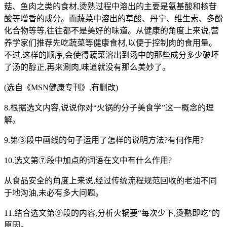
菇、鱼肉之类的食材,烫熟过程中溶出的主要是氨基酸和核苷
酸等增香的成分。而蔬菜中溶出的草酸、丹宁、维生素、多酚
化合物等等,往往都不是美好的味道。从健康的角度上来说,营
养学家们推荐先吃蔬菜等健康食材,以便于控制肉的食用量。
不过,这样的顺序,会使得蔬菜溶出到汤中的那些成分多少破坏
了汤的醇正,再来涮肉,味道就没有那么美妙了。
(选自《MSN健康专刊》,有删改)
8.根据选文内容,说说你对“火锅的分子美食学”这一概念的理
解。
9.第③段中画线的句子运用了怎样的说明方法?有何作用?
10.选文第⑦段中加点的词语在文中有什么作用?
从食品安全的角度上来说,经过传统流程规范回收的老油不同
于地沟油,未必有多大问题。
11.结合选文第⑨段的内容,分析火锅要“每次少下,烫熟即吃”的
原因。