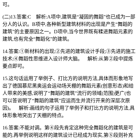
可。
(二)13.答案:C 解析:A项中,建筑是“凝固的舞蹈”也已成为一部
分人的认识。B项中,各种新型建筑材料的出现是产生“舞蹈的
建筑”的主要原因之一。D项中,当今世界既有糅进舞蹈元素的
建筑,也有完全“舞蹈化”的建筑。
14.答案:①新材料的出现;②先进的建筑设计手段;③先进的施工
技术;④舞蹈性思维进入设计师大脑。 解析:从第②段中提炼
要点即可。
15.这句话运用了举例子、打比方的说明方法,具体而形象地写
出了德国慕尼黑奥运会运动场天棚的舞蹈元素(创意形态)和给
人带来的美感,说明了“舞蹈的建筑”流行的领域(范围)更广(也
可以答说明了“舞蹈的建筑”应运而生并流行开来的深层次原
因)。 解析:画线的句子运用了举例子和打比方的说明方法,具
体形象地突出了天棚的特点。
16.答案:不能对调。第④段先肯定这种完全舞蹈化的建筑是可
能的,再举例说明这样的建筑设计已经成为现实,第⑤段则补充