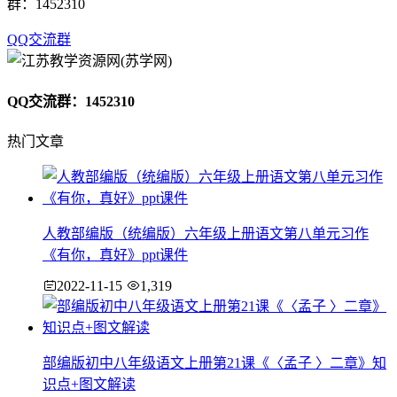
群：1452310
QQ交流群
QQ交流群：1452310
热门文章
人教部编版（统编版）六年级上册语文第八单元习作
《有你，真好》ppt课件
2022-11-15
1,319
部编版初中八年级语文上册第21课《〈孟子 〉二章》知
识点+图文解读