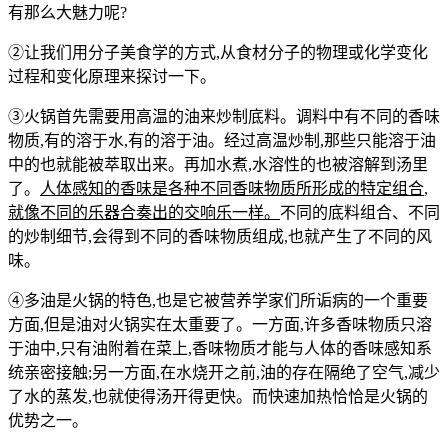
有那么大魅力呢?
②让我们用分子美食学的方式,从食材分子的物理或化学变化
过程和变化原理来探讨一下。
③火锅首先需要用高温的油来炒制底料。调料中有不同的香味
物质,有的溶于水,有的溶于油。经过高温炒制,那些只能溶于油
中的也就能被萃取出来。再加水煮,水溶性的也被溶解到汤里
了。
人体感知的香味是各种不同香味物质所形成的特定组合
,
就像不同的乐器合奏出的交响乐一样。
不同的底料组合、不同
的炒制细节,会得到不同的香味物质组成,也就产生了不同的风
味。
④多油是火锅的特色,也是它被营养学家们所诟病的一个重要
方面,但是油对火锅实在太重要了。一方面,许多香味物质只溶
于油中,只有油附着在菜上,香味物质才能与人体的香味感知系
统亲密接触;另一方面,在水烧开之前,油的存在隔绝了空气,减少
了水的蒸发,也就使得汤开得更快。而快速加热恰恰是火锅的
优势之一。