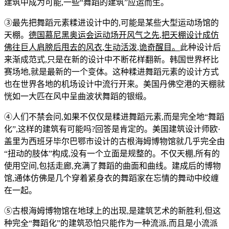
建筑中成为可能,一些“舞蹈的建筑”应运而生。
③最先把舞蹈元素糅进设计中的,可能是某些大型运动场馆的
天棚。
德国慕尼黑奥运会运动场开风气之先
,
把天棚设计成仿
佛往巨人肩膀后甩去的风衣
,
生动活泼
,
诡奇醒目。
此种设计后
来渐成范式,只是在新的设计中不断花样翻新。韩国世界杯比
赛场地,就是最新的一个变体。这种糅进舞蹈元素的设计方式
也在世界各地的机场设计中流行开来。美国丹佛空港的天棚就
恍如一大匹在风中呈曲波状舞蹈的银缎。
④人们不禁会问,如果不仅仅是糅进舞蹈元素,而是完全地“舞蹈
化”,这样的建筑有可能吗?回答是肯定的。美国建筑设计师欧·
盖里为西班牙毕尔巴鄂市设计的古根海姆博物馆就几乎完全由
“扭动的肢体”构成,没有一个立面是规整的。不仅天棚,所有的
使用空间,包括走廊,充满了舞蹈的曲面和曲线。建成后的博物
馆,通体仿佛是几个穿着紧身衣的舞蹈家在忘情的舞动中绞缠
在一起。
⑤古根海姆博物馆在地球上的出现,是建筑艺术的新胜利,但这
种完全“舞蹈化”的建筑恐怕只能作为一种流派,而且是小流派