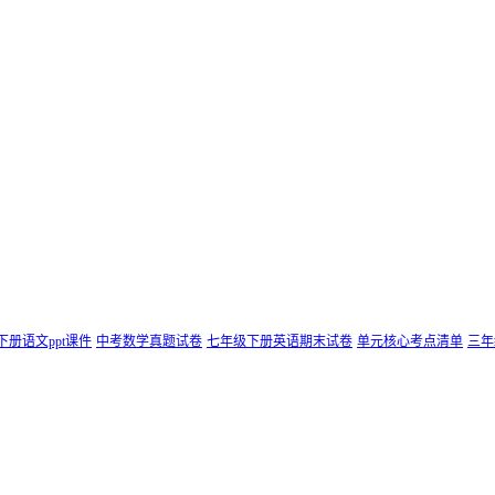
下册语文ppt课件
中考数学真题试卷
七年级下册英语期末试卷
单元核心考点清单
三年