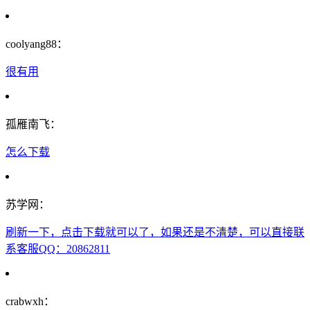
coolyang88：
很有用
孤雁南飞：
怎么下载
苏学网：
刷新一下，点击下载就可以了，如果还是不清楚，可以直接联
系客服QQ：20862811
crabwxh：