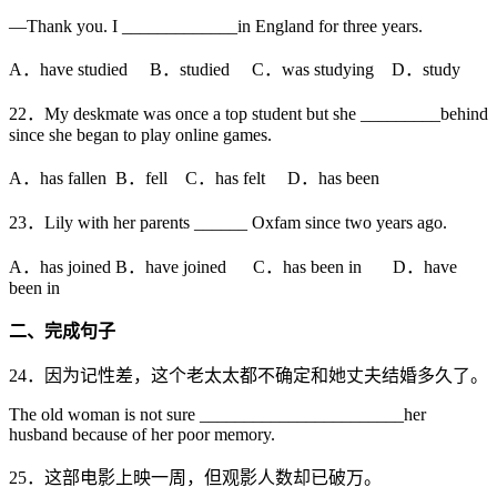
—Thank you. I _____________in England for three years.
A．have studied B．studied C．was studying D．study
22．My deskmate was once a top student but she _________behind
since she began to play online games.
A．has fallen B．fell C．has felt D．has been
23．Lily with her parents ______ Oxfam since two years ago.
A．has joined B．have joined C．has been in D．have
been in
二、完成句子
24．因为记性差，这个老太太都不确定和她丈夫结婚多久了。
The old woman is not sure _______________________her
husband because of her poor memory.
25．这部电影上映一周，但观影人数却已破万。