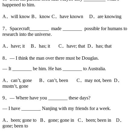
happened to him.
A．will know B．know C．have known D．are knowing
7．Spacecraft________ made ________ possible for humans to
research into the universe.
A．have; it B．has; it C．have; that D．has; that
8．— I think the man over there must be Douglas.
— It ________ be him. He has ________ to Australia.
A．can’t, gone B．can’t, been C．may not, been D．
mustn’t, gone
9．— Where have you ________ these days?
— I have ________ Nanjing with my friends for a week.
A．been; gone to B．gone; gone in C．been; been in D．
gone; been to