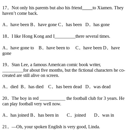
17．Not only his parents but also his friend
to Xiamen. They
haven’t come back.
A．have been B．have gone C．has been D．has gone
18．I like Hong Kong and I_________there several times.
A．have gone to B．have been to C．have been D．have
gone
19．Stan Lee, a famous American comic book writer,
_________for about five months, but the fictional characters he co-
created are still alive on screen.
A．died B．has died C．has been dead D．was dead
20．The boy in red ___________ the football club for 3 years. He
can play football very well now.
A．has joined B．has been in C．joined D．was in
21．—Oh, your spoken English is very good, Linda.