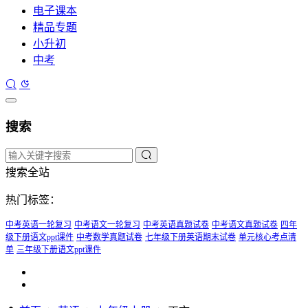
电子课本
精品专题
小升初
中考
搜索
搜索全站
热门标签：
中考英语一轮复习
中考语文一轮复习
中考英语真题试卷
中考语文真题试卷
四年
级下册语文ppt课件
中考数学真题试卷
七年级下册英语期末试卷
单元核心考点清
单
三年级下册语文ppt课件