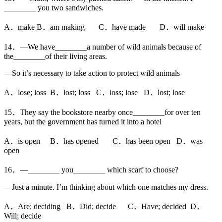
________ you two sandwiches.
A．make B．am making C．have made D．will make
14．—We have________a number of wild animals because of
the________of their living areas.
—So it’s necessary to take action to protect wild animals
A．lose; loss B．lost; loss C．loss; lose D．lost; lose
15．They say the bookstore nearby once________for over ten
years, but the government has turned it into a hotel
A．is open B．has opened C．has been open D．was
open
16．—________ you________ which scarf to choose?
—Just a minute. I’m thinking about which one matches my dress.
A．Are; deciding B．Did; decide C．Have; decided D．
Will; decide