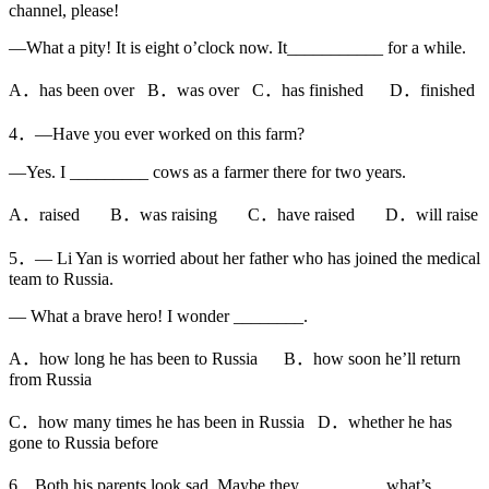
channel, please!
—What a pity! It is eight o’clock now. It___________ for a while.
A．has been over B．was over C．has finished D．finished
4．—Have you ever worked on this farm?
—Yes. I _________ cows as a farmer there for two years.
A．raised B．was raising C．have raised D．will raise
5．— Li Yan is worried about her father who has joined the medical
team to Russia.
— What a brave hero! I wonder ________.
A．how long he has been to Russia B．how soon he’ll return
from Russia
C．how many times he has been in Russia D．whether he has
gone to Russia before
6．Both his parents look sad. Maybe they _________ what’s