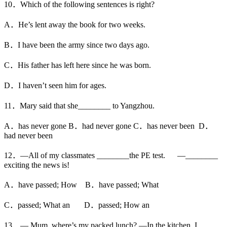
10．Which of the following sentences is right?
A．He’s lent away the book for two weeks.
B．I have been the army since two days ago.
C．His father has left here since he was born.
D．I haven’t seen him for ages.
11．Mary said that she________ to Yangzhou.
A．has never gone B．had never gone C．has never been D．
had never been
12．—All of my classmates ________the PE test. —________
exciting the news is!
A．have passed; How B．have passed; What
C．passed; What an D．passed; How an
13．— Mum, where’s my packed lunch? —In the kitchen. I