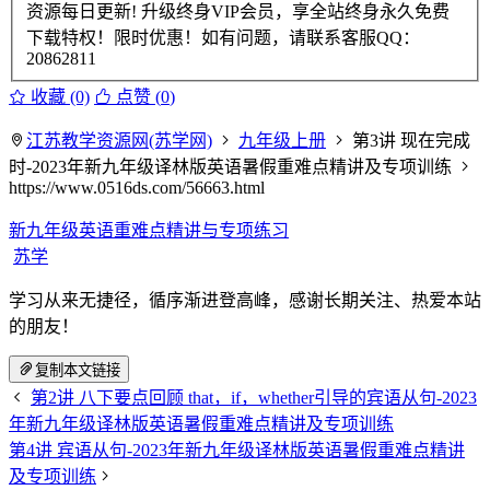
资源每日更新! 升级终身VIP会员，享全站终身永久免费
下载特权！限时优惠！如有问题，请联系客服QQ：
20862811
收藏 (0)
点赞 (
0
)
江苏教学资源网(苏学网)
九年级上册
第3讲 现在完成
时-2023年新九年级译林版英语暑假重难点精讲及专项训练
https://www.0516ds.com/56663.html
新九年级英语重难点精讲与专项练习
苏学
学习从来无捷径，循序渐进登高峰，感谢长期关注、热爱本站
的朋友！
复制本文链接
第2讲 八下要点回顾 that，if，whether引导的宾语从句-2023
年新九年级译林版英语暑假重难点精讲及专项训练
第4讲 宾语从句-2023年新九年级译林版英语暑假重难点精讲
及专项训练