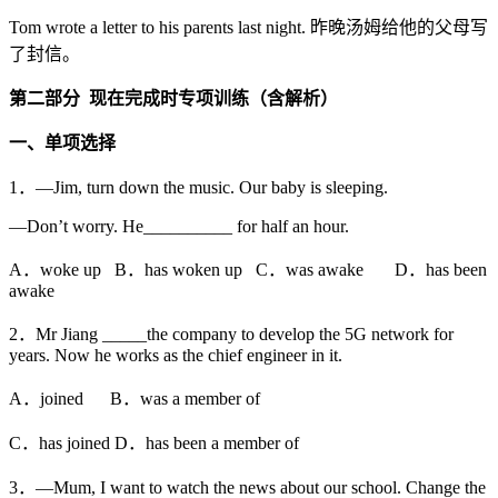
Tom wrote a letter to his parents last night. 昨晚汤姆给他的父母写
了封信。
第二部分
现在完成时专项训练（含解析）
一、单项选择
1．—Jim, turn down the music. Our baby is sleeping.
—Don’t worry. He__________ for half an hour.
A．woke up B．has woken up C．was awake D．has been
awake
2．Mr Jiang _____the company to develop the 5G network for
years. Now he works as the chief engineer in it.
A．joined B．was a member of
C．has joined D．has been a member of
3．—Mum, I want to watch the news about our school. Change the