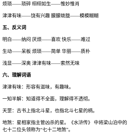
烦琐——琐碎 栩栩如生——惟妙惟肖
津津有味——饶有兴趣 朦朦昽胧——模模糊糊
五、反义词
明白——纳闷 厌烦——喜欢 快乐——难过
生动——呆板 烦琐——简单 华丽——质朴
浅显——深奥 津津有味——索然无味
六、理解词语
津津有味：形容有滋味，有趣味。
一知半解：知道得不全面，理解得不透彻。
天罡：古书上指北斗星，也指北斗七星的柄。
地煞：星相家指主管凶杀的星。《水浒传》 中将梁山泊中的
七十二位头领称为“七十二地煞”。