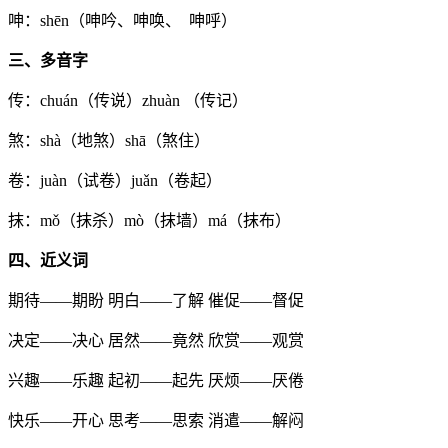
呻：shēn（呻吟、呻唤、 呻呼）
三、多音字
传：chuán（传说）zhuàn （传记）
煞：shà（地煞）shā（煞住）
卷：juàn（试卷）juǎn（卷起）
抹：mǒ（抹杀）mò（抹墙）má（抹布）
四、近义词
期待——期盼 明白——了解 催促——督促
决定——决心 居然——竟然 欣赏——观赏
兴趣——乐趣 起初——起先 厌烦——厌倦
快乐——开心 思考——思索 消遣——解闷