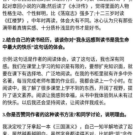
起对章回小说的兴趣;然后读了《水浒传》，觉得里面的人物
性格生动、个性鲜明，比《荡寇志》强多了;十二三岁时读
《红楼梦》，中年时再读，体会大有不同。冰心认为只有那些
满带着真情实感、十分质朴浅显的书才是好书。
2.结合自己的读书经历，谈谈你对“我永远感到读书是我生命
中最大的快乐”这句话的体会。
示例:这句话是作者的阅读体会，读了这句话，我也深有同
感。我们在课堂上学习的知识是有限的，要想扩充知识面，就
要在课下有选择地、广泛地阅读。在我的书柜里就有许多中外
名著，每当完成老师布置的作业后，我都会读上一个小时。在
阅读中，我了解了很多课堂上学不到的东西，开阔了视野，提
升了语文素养。阅读让我感到幸福，从书中我体验到从未有过
的快乐。以后我还会坚持阅读，让阅读伴我成长。
3.你是否赞同作者的这种读书方法?和同学讨论，说明理由。
我决定咬了牙拿起一本《三国演义》，自己一知半解地读了起
来，居然越看越明白。虽然字音都读得不对，比如把“凯”念作