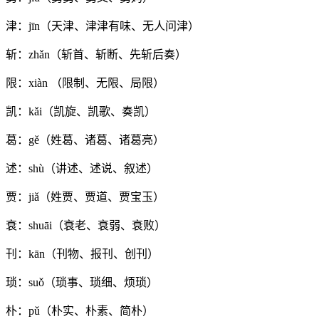
津：jīn（天津、津津有味、无人问津）
斩：zhǎn（斩首、斩断、先斩后奏）
限：xiàn （限制、无限、局限）
凯：kǎi（凯旋、凯歌、奏凯）
葛：gě（姓葛、诸葛、诸葛亮）
述：shù（讲述、述说、叙述）
贾：jiǎ（姓贾、贾道、贾宝玉）
衰：shuāi（衰老、衰弱、衰败）
刊：kān（刊物、报刊、创刊）
琐：suǒ（琐事、琐细、烦琐）
朴：pǔ（朴实、朴素、简朴）