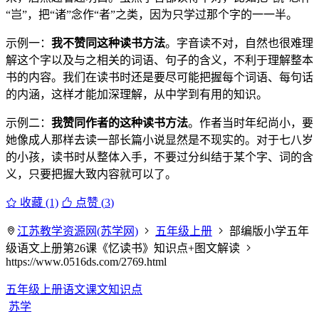
“岂”，把“诸”念作“者”之类，因为只学过那个字的一一半。
示例一：
我不赞同这种读书方法
。字音读不对，自然也很难理
解这个字以及与之相关的词语、句子的含义，不利于理解整本
书的内容。我们在读书时还是要尽可能把握每个词语、每句话
的内涵，这样才能加深理解，从中学到有用的知识。
示例二：
我赞同作者的这种读书方法
。作者当时年纪尚小，要
她像成人那样去读一部长篇小说显然是不现实的。对于七八岁
的小孩，读书时从整体入手，不要过分纠结于某个字、词的含
义，只要把握大致内容就可以了。
收藏 (1)
点赞 (
3
)
江苏教学资源网(苏学网)
五年级上册
部编版小学五年
级语文上册第26课《忆读书》知识点+图文解读
https://www.0516ds.com/2769.html
五年级上册语文课文知识点
苏学