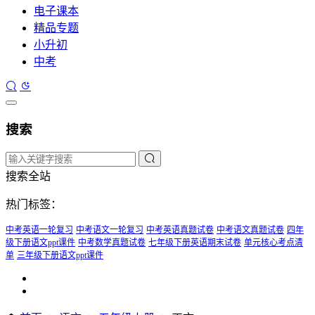
电子课本
精品专题
小升初
中考
搜索
搜索全站
热门标签：
中考英语一轮复习
中考语文一轮复习
中考英语真题试卷
中考语文真题试卷
四年
级下册语文ppt课件
中考数学真题试卷
七年级下册英语期末试卷
单元核心考点清
单
三年级下册语文ppt课件