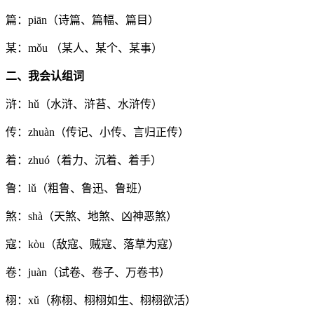
篇：piān（诗篇、篇幅、篇目）
某：mǒu （某人、某个、某事）
二、我会认组词
浒：hǔ（水浒、浒苔、水浒传）
传：zhuàn（传记、小传、言归正传）
着：zhuó（着力、沉着、着手）
鲁：lǔ（粗鲁、鲁迅、鲁班）
煞：shà（天煞、地煞、凶神恶煞）
寇：kòu（敌寇、贼寇、落草为寇）
卷：juàn（试卷、卷子、万卷书）
栩：xǔ（称栩、栩栩如生、栩栩欲活）