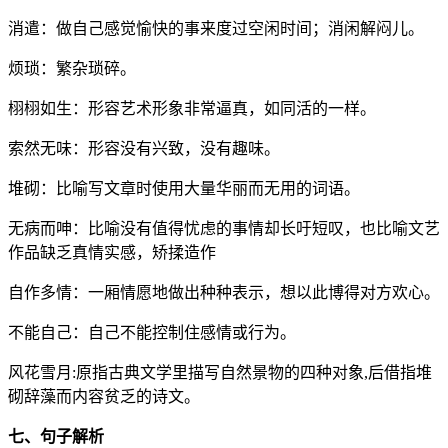
消遣：做自己感觉愉快的事来度过空闲时间；消闲解闷儿。
烦琐：繁杂琐碎。
栩栩如生：形容艺术形象非常逼真，如同活的一样。
索然无味：形容没有兴致，没有趣味。
堆砌：比喻写文章时使用大量华丽而无用的词语。
无病而呻：比喻没有值得忧虑的事情却长吁短叹，也比喻文艺
作品缺乏真情实感，矫揉造作
自作多情：一厢情愿地做出种种表示，想以此博得对方欢心。
不能自己：自己不能控制住感情或行为。
风花雪月:原指古典文学里描写自然景物的四种对象,后借指堆
砌辞藻而内容贫乏的诗文。
七、句子解析