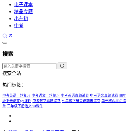
电子课本
精品专题
小升初
中考
搜索
搜索全站
热门标签：
中考英语一轮复习
中考语文一轮复习
中考英语真题试卷
中考语文真题试卷
四年
级下册语文ppt课件
中考数学真题试卷
七年级下册英语期末试卷
单元核心考点清
单
三年级下册语文ppt课件