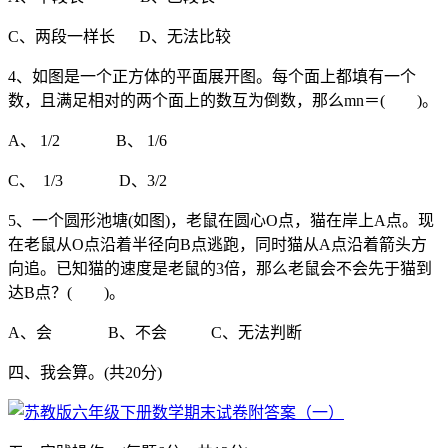
C、两段一样长 D、无法比较
4、如图是一个正方体的平面展开图。每个面上都填有一个
数，且满足相对的两个面上的数互为倒数，那么mn＝( )。
A、 1/2 B、 1/6
C、 1/3 D、3/2
5、一个圆形池塘(如图)，老鼠在圆心O点，猫在岸上A点。现
在老鼠从O点沿着半径向B点逃跑，同时猫从A点沿着箭头方
向追。已知猫的速度是老鼠的3倍，那么老鼠会不会先于猫到
达B点？( )。
A、会 B、不会 C、无法判断
四、我会算。(共20分)