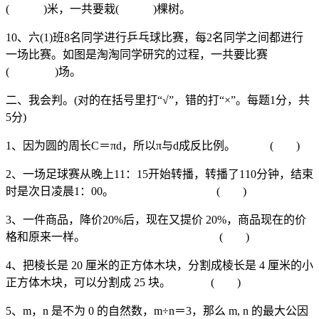
( )米，一共要栽( )棵树。
10、六(1)班8名同学进行乒乓球比赛，每2名同学之间都进行
一场比赛。如图是淘淘同学研究的过程，一共要比赛
( )场。
二、我会判。(对的在括号里打“√”，错的打“×”。每题1分，共
5分)
1、因为圆的周长C＝πd，所以π与d成反比例。 ( )
2、一场足球赛从晚上11：15开始转播，转播了110分钟，结束
时是次日凌晨1：00。 ( )
3、一件商品，降价20%后，现在又提价 20%，商品现在的价
格和原来一样。 ( )
4、把棱长是 20 厘米的正方体木块，分割成棱长是 4 厘米的小
正方体木块，可以分割成 25 块。 ( )
5、m，n 是不为 0 的自然数，m÷n＝3，那么 m, n 的最大公因