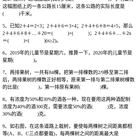
这幅图纸上的一条公路长15厘米，这条公路的实际长度是
( )千米。
5、已知2＋4＝2×3；2＋4＋6＝3×4；2＋4＋6＋8＝4×5，那么
2＋4＋6＋8＋…＋20＝( )×( )；2＋4＋6＋…＋2n
＝( )×( )(n≥2)。
6、2019年的儿童节是星期六，推算一下，2020年的儿童节是
星期( )。
7、两排果树，一共有84棵。把第一排棵数的2/9移至第二排
后，两排果树的棵数正好相等，原来第一排与第二排果树棵数
的比是( )，第一排原有果树( )棵。
8、有浓度为50%和30%的酒各一种，现在要用这两种酒配制
浓度为40%的酒300克，需要浓度50%的酒( )克，浓度
30%的酒( )克。
9、如右图，在这条道路上栽树，要使每两棵树之间距离都相
等(A、B、C三点都要栽)，每两棵树之间的距离最大是