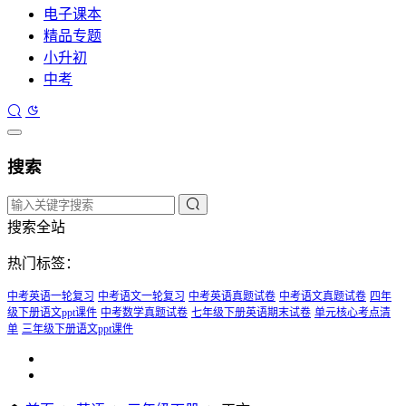
电子课本
精品专题
小升初
中考
搜索
搜索全站
热门标签：
中考英语一轮复习
中考语文一轮复习
中考英语真题试卷
中考语文真题试卷
四年
级下册语文ppt课件
中考数学真题试卷
七年级下册英语期末试卷
单元核心考点清
单
三年级下册语文ppt课件