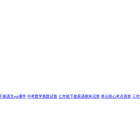
下册语文ppt课件
中考数学真题试卷
七年级下册英语期末试卷
单元核心考点清单
三年